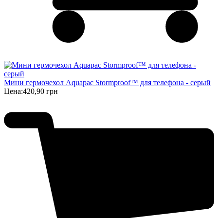
Мини гермочехол Aquapac Stormproof™ для телефона - серый
Цена:
420,90 грн