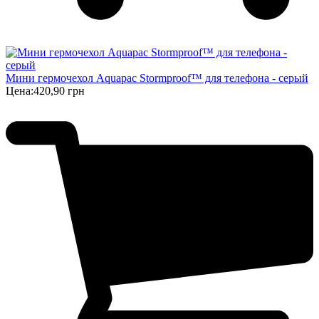
Мини гермочехол Aquapac Stormproof™ для телефона - серый
Цена:
420,90 грн