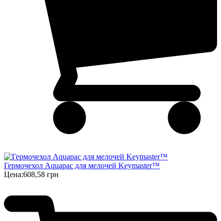
Гермочехол Aquapac для мелочей Keymaster™
Цена:
608,58 грн