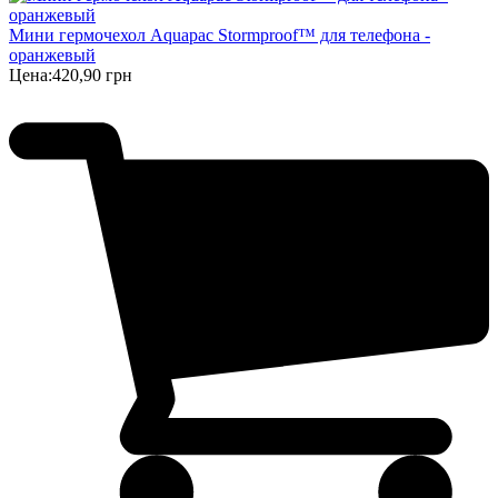
Мини гермочехол Aquapac Stormproof™ для телефона -
оранжевый
Цена:
420,90 грн