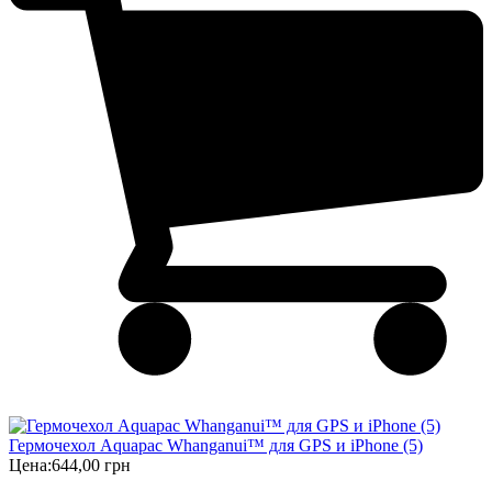
Гермочехол Aquapac Whanganui™ для GPS и iPhone (5)
Цена:
644,00 грн