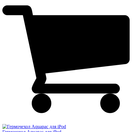
Гермочехол Aquapac для iPod