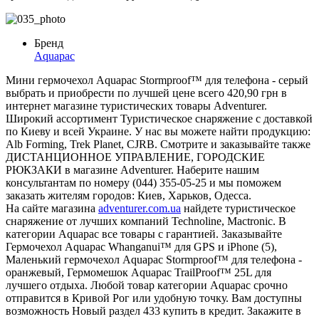
Бренд
Aquapac
Мини гермочехол Aquapac Stormproof™ для телефона - серый
выбрать и приобрести по лучшей цене всего 420,90 грн в
интернет магазине туристических товары Adventurer.
Широкий ассортимент Туристическое снаряжение с доставкой
по Киеву и всей Украине. У нас вы можете найти продукцию:
Alb Forming, Trek Planet, CJRB. Смотрите и заказывайте также
ДИСТАНЦИОННОЕ УПРАВЛЕНИЕ, ГОРОДСКИЕ
РЮКЗАКИ в магазине Adventurer. Наберите нашим
консультантам по номеру (044) 355-05-25 и мы поможем
заказать жителям городов: Киев, Харьков, Одесса.
На сайте магазина
adventurer.com.ua
найдете туристическое
снаряжение от лучших компаний Technoline, Mactronic. В
категории Aquapac все товары с гарантией. Заказывайте
Гермочехол Aquapac Whanganui™ для GPS и iPhone (5),
Маленький гермочехол Aquapac Stormproof™ для телефона -
оранжевый, Гермомешок Aquapac TrailProof™ 25L для
лучшего отдыха. Любой товар категории Aquapac срочно
отправится в Кривой Рог или удобную точку. Вам доступны
возможность Новый раздел 433 купить в кредит. Закажите в