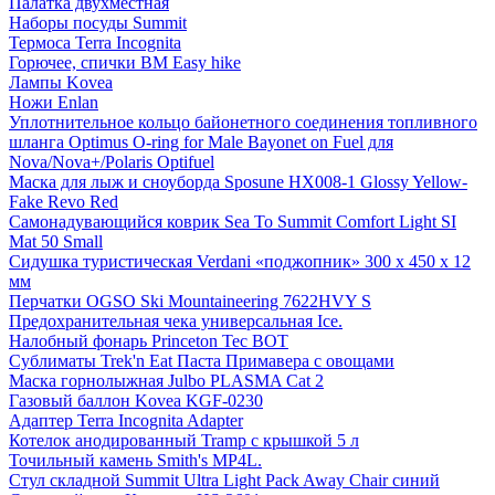
Палатка двухместная
Наборы посуды Summit
Термоса Terra Incognita
Горючее, спички BM Easy hike
Лампы Kovea
Ножи Enlan
Уплотнительное кольцо байонетного соединения топливного
шланга Optimus O-ring for Male Bayonet on Fuel для
Nova/Nova+/Polaris Optifuel
Маска для лыж и сноуборда Sposune HX008-1 Glossy Yellow-
Fake Revo Red
Самонадувающийся коврик Sea To Summit Comfort Light SI
Mat 50 Small
Сидушка туристическая Verdani «поджопник» 300 x 450 х 12
мм
Перчатки OGSO Ski Mountaineering 7622HVY S
Предохранительная чека универсальная Ice.
Налобный фонарь Princeton Tec BOT
Сублиматы Trek'n Eat Паста Примавера с овощами
Маска горнолыжная Julbo PLASMA Cat 2
Газовый баллон Kovea KGF-0230
Адаптер Terra Incognita Adapter
Котелок анодированный Tramp с крышкой 5 л
Точильный камень Smith's MP4L.
Стул складной Summit Ultra Light Pack Away Сhair синий