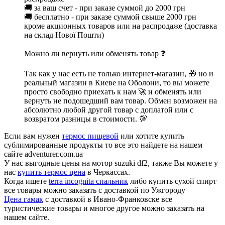
🚚 за ваш счет - при заказе суммой до 2000 грн
🚚 бесплатно - при заказе суммой свыше 2000 грн
кроме акционных товаров или на распродаже (доставка
на склад Нової Пошти)
Можно ли вернуть или обменять товар ❓
Так как у нас есть не только интернет-магазин, 🎁 но и
реальный магазин в Киеве на Оболони, то вы можете
просто свободно приехать к нам 🚀 и обменять или
вернуть не подошедший вам товар. Обмен возможен на
абсолютно любой другой товар с доплатой или с
возвратом разницы в стоимости. 💯
Если вам нужен
термос пищевой
или хотите купить
сублимированные продукты то все это найдете на нашем
сайте adventurer.com.ua
У нас выгодные цены на мотор suzuki df2, также Вы можете у
нас
купить термос цена
в Черкассах.
Когда ищете
terra incognita спальник
либо купить сухой спирт
все товары можно заказать с доставкой по Ужгороду
Цена гамак
с доставкой в Ивано-Франковске все
туристические товары и многое другое можно заказать на
нашем сайте.