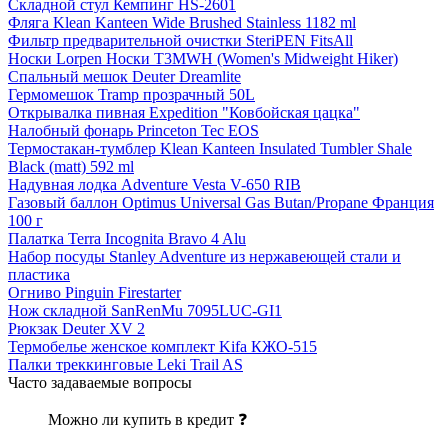
Складной стул Кемпинг HS-2601
Фляга Klean Kanteen Wide Brushed Stainless 1182 ml
Фильтр предварительной очистки SteriPEN FitsAll
Носки Lorpen Носки T3MWH (Women's Midweight Hiker)
Спальный мешок Deuter Dreamlite
Гермомешок Tramp прозрачный 50L
Открывалка пивная Expedition "Ковбойская цацка"
Налобный фонарь Princeton Tec EOS
Термостакан-тумблер Klean Kanteen Insulated Tumbler Shale
Black (matt) 592 ml
Надувная лодка Adventure Vesta V-650 RIB
Газовый баллон Optimus Universal Gas Butan/Propane Франция
100 г
Палатка Terra Incognita Bravo 4 Alu
Набор посуды Stanley Adventure из нержавеющей стали и
пластика
Огниво Pinguin Firestarter
Нож складной SanRenMu 7095LUC-GI1
Рюкзак Deuter XV 2
Термобелье женское комплект Kifa КЖО-515
Палки треккинговые Leki Trail AS
Часто задаваемые вопросы
Можно ли купить в кредит ❓