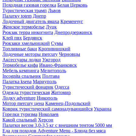
Походная газовая горелка
Белая Церковь
Туристическая трамп
Львов
Палатку totem
Днепр
Лодочный двигатель ямаха
Кременчуг
Женское термобелье
Луцк
Рюкзак терра инкогнита
Днепродзержинск
Клей пвх
Бердянск
Рюкзаки хмельницкий
Сумы
Топливные баки
Кропивницкий
Лодочные моторы mercury
Черновцы
Аксессуары лодки
Ужгород
Термобелье кифа
Ивано-Франковск
Мебель кемпинга
Мелитополь
Incognita спальник
Полтава
Палатка ksena
Мариуполь
Туристический фонарик
Одесса
Одежда туристическая
Житомир
Лодку adventure
Никополь
Мотор mercury цена
Каменец-Подольский
Коврик туристический самонадувающийся
Украина
Горелки туризма
Николаев
Какой спальный
Херсон
Палатки весом 3,0-3,5 кг с внешним тентом 5000 мм
Еда для походов Adventure Menu - Блюда без мяса