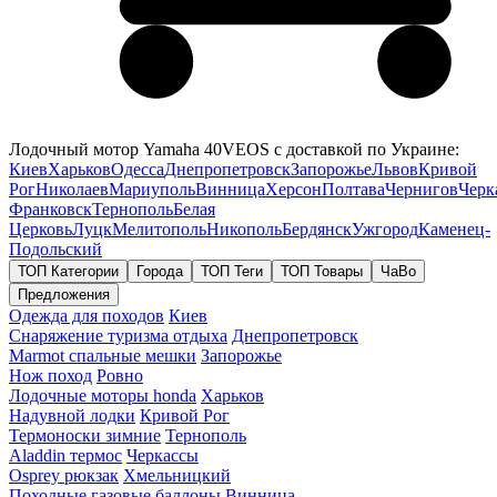
Лодочный мотор Yamaha 40VEOS с доставкой по Украине:
Киев
Харьков
Одесса
Днепропетровск
Запорожье
Львов
Кривой
Рог
Николаев
Мариуполь
Винница
Херсон
Полтава
Чернигов
Черк
Франковск
Тернополь
Белая
Церковь
Луцк
Мелитополь
Никополь
Бердянск
Ужгород
Каменец-
Подольский
ТОП Категории
Города
ТОП Теги
ТОП Товары
ЧаВо
Предложения
Одежда для походов
Киев
Снаряжение туризма отдыха
Днепропетровск
Marmot спальные мешки
Запорожье
Нож поход
Ровно
Лодочные моторы honda
Харьков
Надувной лодки
Кривой Рог
Термоноски зимние
Тернополь
Aladdin термос
Черкассы
Osprey рюкзак
Хмельницкий
Походные газовые баллоны
Винница