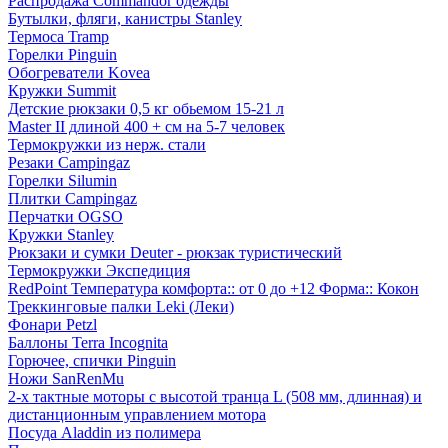
Распродажа Commandor одежды
Бутылки, фляги, канистры Stanley
Термоса Tramp
Горелки Pinguin
Обогреватели Kovea
Кружки Summit
Детские рюкзаки 0,5 кг обьемом 15-21 л
Master II длиной 400 + см на 5-7 человек
Термокружки из нерж. стали
Резаки Campingaz
Горелки Silumin
Плитки Campingaz
Перчатки OGSO
Кружки Stanley
Рюкзаки и сумки Deuter - рюкзак туристический
Термокружки Экспедиция
RedPoint Температура комфорта:: от 0 до +12 Форма:: Кокон
Треккинговые палки Leki (Леки)
Фонари Petzl
Баллоны Terra Incognita
Горючее, спички Pinguin
Ножи SanRenMu
2-х тактные моторы с высотой транца L (508 мм, длинная) и
дистанционным управлением мотора
Посуда Aladdin из полимера