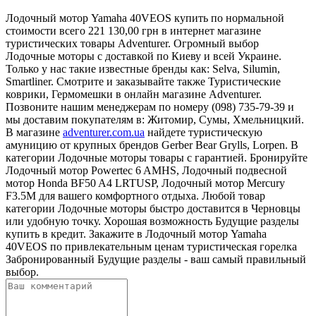
Лодочный мотор Yamaha 40VEOS купить по нормальной
стоимости всего 221 130,00 грн в интернет магазине
туристических товары Adventurer. Огромный выбор
Лодочные моторы с доставкой по Киеву и всей Украине.
Только у нас такие известные бренды как: Selva, Silumin,
Smartliner. Смотрите и заказывайте также Туристические
коврики, Гермомешки в онлайн магазине Adventurer.
Позвоните нашим менеджерам по номеру (098) 735-79-39 и
мы доставим покупателям в: Житомир, Сумы, Хмельницкий.
В магазине
adventurer.com.ua
найдете туристическую
амуницию от крупных брендов Gerber Bear Grylls, Lorpen. В
категории Лодочные моторы товары с гарантией. Бронируйте
Лодочный мотор Powertec 6 AMHS, Лодочный подвесной
мотор Honda BF50 A4 LRTUSP, Лодочный мотор Mercury
F3.5M для вашего комфортного отдыха. Любой товар
категории Лодочные моторы быстро доставится в Черновцы
или удобную точку. Хорошая возможность Будущие разделы
купить в кредит. Закажите в Лодочный мотор Yamaha
40VEOS по привлекательным ценам туристическая горелка
Забронированный Будущие разделы - ваш самый правильный
выбор.