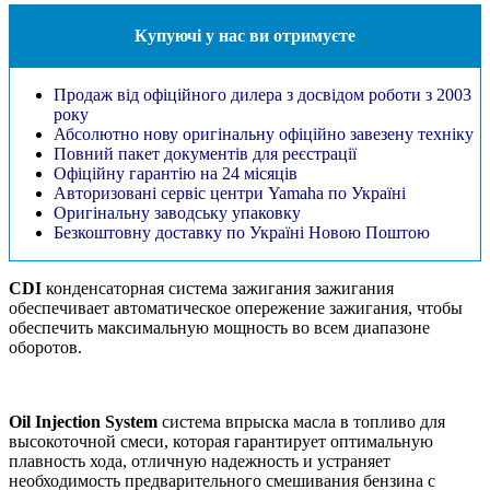
Купуючі у нас ви отримуєте
Продаж від офіційного дилера з досвідом роботи з 2003
року
Абсолютно нову оригінальну офіційно завезену техніку
Повний пакет документів для реєстрації
Офіційну гарантію на 24 місяців
Авторизовані сервіс центри Yamaha по Україні
Оригінальну заводську упаковку
Безкоштовну доставку по Україні Новою Поштою
CDI
конденсаторная система зажигания зажигания
обеспечивает автоматическое опережение зажигания, чтобы
обеспечить максимальную мощность во всем диапазоне
оборотов.
Oil Injection System
система впрыска масла в топливо для
высокоточной смеси, которая гарантирует оптимальную
плавность хода, отличную надежность и устраняет
необходимость предварительного смешивания бензина с