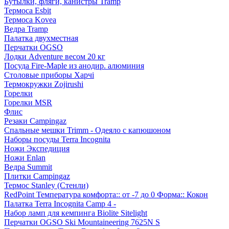
Бутылки, фляги, канистры Tramp
Термоса Esbit
Термоса Kovea
Ведра Tramp
Палатка двухместная
Перчатки OGSO
Лодки Adventure весом 20 кг
Посуда Fire-Maple из анодир. алюминия
Столовые приборы Харчі
Термокружки Zojirushi
Горелки
Горелки MSR
Флис
Резаки Campingaz
Спальные мешки Trimm - Одеяло с капюшоном
Наборы посуды Terra Incognita
Ножи Экспедиция
Ножи Enlan
Ведра Summit
Плитки Campingaz
Термос Stanley (Стенли)
RedPoint Температура комфорта:: от -7 до 0 Форма:: Кокон
Палатка Terra Incognita Camp 4 -
Набор ламп для кемпинга Biolite Sitelight
Перчатки OGSO Ski Mountaineering 7625N S