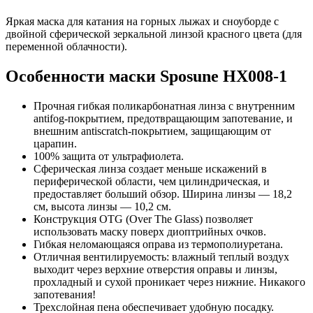
Яркая маска для катания на горных лыжах и сноуборде с
двойной сферической зеркальной линзой красного цвета (для
переменной облачности).
Особенности маски Sposune HX008-1
Прочная гибкая поликарбонатная линза с внутренним
antifog-покрытием, предотвращающим запотевание, и
внешним antiscratch-покрытием, защищающим от
царапин.
100% защита от ультрафиолета.
Сферическая линза создает меньше искажений в
периферической области, чем цилиндрическая, и
предоставляет больший обзор. Ширина линзы — 18,2
см, высота линзы — 10,2 см.
Конструкция OTG (Over The Glass) позволяет
использовать маску поверх диоптрийных очков.
Гибкая неломающаяся оправа из термополиуретана.
Отличная вентилируемость: влажный теплый воздух
выходит через верхние отверстия оправы и линзы,
прохладный и сухой проникает через нижние. Никакого
запотевания!
Трехслойная пена обеспечивает удобную посадку.