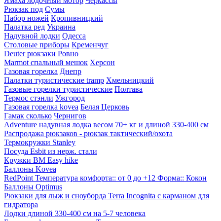
Ямаха лодочный мотор
Черкассы
Рюкзак под
Сумы
Набор ножей
Кропивницкий
Палатка ред
Украина
Надувной лодки
Одесса
Столовые приборы
Кременчуг
Deuter рюкзаки
Ровно
Marmot спальный мешок
Херсон
Газовая горелка
Днепр
Палатки туристические tramp
Хмельницкий
Газовые горелки туристические
Полтава
Термос стэнли
Ужгород
Газовая горелка kovea
Белая Церковь
Гамак сколько
Чернигов
Adventure надувная лодка весом 70+ кг и длиной 330-400 см
Распродажа рюкзаков - рюкзак тактический/охота
Термокружки Stanley
Посуда Esbit из нерж. стали
Кружки BM Easy hike
Баллоны Kovea
RedPoint Температура комфорта:: от 0 до +12 Форма:: Кокон
Баллоны Optimus
Рюкзаки для лыж и сноуборда Terra Incognita с карманом для
гидратора
Лодки длиной 330-400 см на 5-7 человека