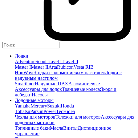
Лодки
Adventure
Scout
Travel I
Travel II
Master I
Master II
Arta
Rubicon
Vesta RIB
HonWave
Лодки с алюминиевым настилом
Лодки с
надувным настилом
Smartliner
Надувные ПВХ
Алюминиевые
Аксессуары для лодок
Транцевые колеса
Якоря и
лебедки
Насосы
Лодочные моторы
Yamaha
Mercury
Suzuki
Honda
Tohatsu
Parsun
PowerTec
Hidea
Чехлы для моторов
Тележки для моторов
Аксессуары для
лодочных моторов
Топливные баки
Масла
Винты
Дистанционное
управление