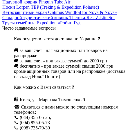
Надувной коврик Pinguin Tube Air
Носки Lorpen TEP (Treking & Expedition Polartec)
Ветрозащитный экран Optimus Windfoil for Nova & Nova+
Складной туристический коврик Therm-a-Rest Z-Lite Sol
Трусы семейные Expedition «Робин Гуд
Часто задаваемые вопросы
Как осуществляется доставка по Украине ❓
🚚 за ваш счет - для акционных или товаров на
распродаже
🚚 за ваш счет - при заказе суммой до 2000 грн
🚚 бесплатно - при заказе суммой свыше 2000 грн
кроме акционных товаров или на распродаже (доставка
на склад Нової Пошти)
Как можно с Вами связаться ❓
🛍 Киев, ул. Маршала Тимошенко 9
☎ Связаться с нами можно по следующим номерам
телефонов:
📞 (044) 355-05-25,
📞 (094) 855-05-73
📞 (098) 735-79-39