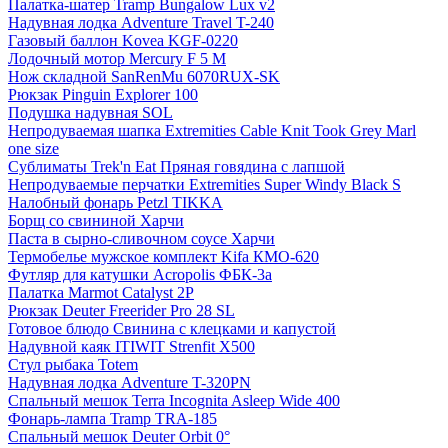
Палатка-шатер Tramp Bungalow Lux v2
Надувная лодка Adventure Travel T-240
Газовый баллон Kovea KGF-0220
Лодочный мотор Mercury F 5 M
Нож складной SanRenMu 6070RUX-SK
Рюкзак Pinguin Explorer 100
Подушка надувная SOL
Непродуваемая шапка Extremities Cable Knit Took Grey Marl
one size
Сублиматы Trek'n Eat Пряная говядина с лапшой
Непродуваемые перчатки Extremities Super Windy Black S
Налобный фонарь Petzl TIKKA
Борщ cо свининой Харчи
Паста в сырно-сливочном соусе Харчи
Термобелье мужское комплект Kifa КМО-620
Футляр для катушки Acropolis ФБК-3а
Палатка Marmot Catalyst 2P
Рюкзак Deuter Freerider Pro 28 SL
Готовое блюдо Свинина с клецками и капустой
Надувной каяк ITIWIT Strenfit X500
Стул рыбака Totem
Надувная лодка Adventure T-320PN
Спальный мешок Terra Incognita Asleep Wide 400
Фонарь-лампа Tramp TRA-185
Спальный мешок Deuter Orbit 0°