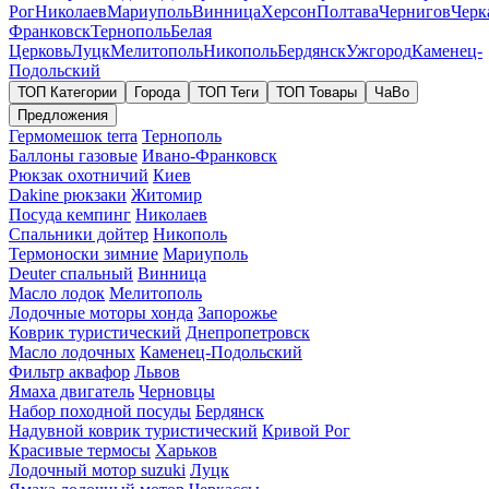
Рог
Николаев
Мариуполь
Винница
Херсон
Полтава
Чернигов
Черк
Франковск
Тернополь
Белая
Церковь
Луцк
Мелитополь
Никополь
Бердянск
Ужгород
Каменец-
Подольский
ТОП Категории
Города
ТОП Теги
ТОП Товары
ЧаВо
Предложения
Гермомешок terra
Тернополь
Баллоны газовые
Ивано-Франковск
Рюкзак охотничий
Киев
Dakine рюкзаки
Житомир
Посуда кемпинг
Николаев
Спальники дойтер
Никополь
Термоноски зимние
Мариуполь
Deuter спальный
Винница
Масло лодок
Мелитополь
Лодочные моторы хонда
Запорожье
Коврик туристический
Днепропетровск
Масло лодочных
Каменец-Подольский
Фильтр аквафор
Львов
Ямаха двигатель
Черновцы
Набор походной посуды
Бердянск
Надувной коврик туристический
Кривой Рог
Красивые термосы
Харьков
Лодочный мотор suzuki
Луцк