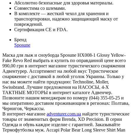
Абсолютно безопасные для здоровья материалы.
Совместима со шлемами.
В комплекте — жесткий чехол для хранения и
транспортировки, надежно защищающий маску от
повреждений.
Сертификация CE и FDA.
Бренд
Sposune
Маска для лыж и сноуборда Sposune HX008-1 Glossy Yellow-
Fake Revo Red выбрать и купить по оправданной цене всего
990,00 грн в интернет магазине туристического снаряжения
Адвентурер. Ассортимент на любой вкус Туристическое
снаряжение с доставкой в любой уголок Украины. Только у
нас вы можете найти продукцию: Technoline, Moller,
Swissbrand. Лучшие предложения на НАСОСЫ, 4-Х
ТАКТНЫЕ МОТОРЫ в интернет каталоге Адвенчер.
Позвоните нашим менеджерам по номеру (044) 355-05-25 и
мы оперативно доставим проживающим в регионах: Полтава,
Чернигов, Черкассы.
В интернет-магазине
adventurer.com.ua
найдете туристические
товары от знаменитых фирм Brenda, XD Precision. В серии
Одежда и обувь каждое изделие с гарантией. Заказывайте
Термофутболка муж. Accapi Polar Bear Long Sleeve Shirt Man