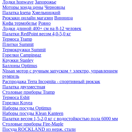
Лодки honwave
Запорожье
Моторы хонда цены
Черновцы
Палатка ksena
Хмельницкий
Рюкзаки онлайн магазин
Винница
Кифа термобелье
Ровно
Лодки длиной 400+ см на 8-12 человек
Палатки RedPoint весом 4,0-5,0 кг
Термоса Tramp
Плитки Summit
Термокружки Summit
Горелки Campingaz
Кружки Stanley
Баллоны Optimus
Nissan мотор с ручным запуском + электро, управлением
румпель
Распродажа Terra Incognita - спортивный рюкзак
Палатка двухместная
Столовые приборы Tramp
Термоса Esbit
Горелки Kovea
Наборы посуды Optimus
Наборы посуды Klean Kanteen
Палатки весом 1,5-2,0 кг с водостойкостью пола 6000 мм
Столовые приборы Fire-Maple
Посуда ROCKLAND из нерж. стали