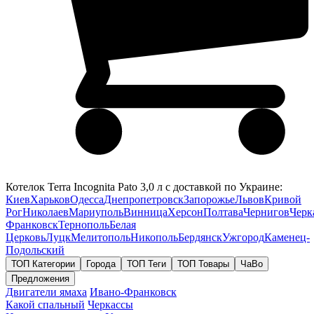
Котелок Terra Incognita Pato 3,0 л с доставкой по Украине:
Киев
Харьков
Одесса
Днепропетровск
Запорожье
Львов
Кривой
Рог
Николаев
Мариуполь
Винница
Херсон
Полтава
Чернигов
Черк
Франковск
Тернополь
Белая
Церковь
Луцк
Мелитополь
Никополь
Бердянск
Ужгород
Каменец-
Подольский
ТОП Категории
Города
ТОП Теги
ТОП Товары
ЧаВо
Предложения
Двигатели ямаха
Ивано-Франковск
Какой спальный
Черкассы