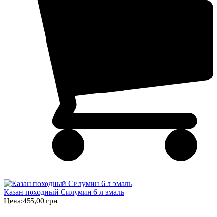
Казан походный Силумин 6 л эмаль
Цена:
455,00 грн