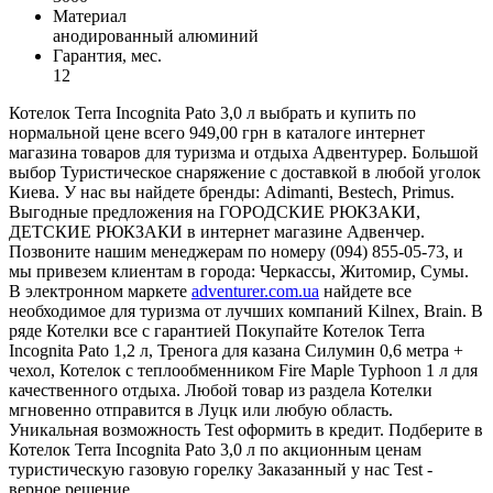
Материал
анодированный алюминий
Гарантия, мес.
12
Котелок Terra Incognita Pato 3,0 л выбрать и купить по
нормальной цене всего 949,00 грн в каталоге интернет
магазина товаров для туризма и отдыха Адвентурер. Большой
выбор Туристическое снаряжение с доставкой в любой уголок
Киева. У нас вы найдете бренды: Adimanti, Bestech, Primus.
Выгодные предложения на ГОРОДСКИЕ РЮКЗАКИ,
ДЕТСКИЕ РЮКЗАКИ в интернет магазине Адвенчер.
Позвоните нашим менеджерам по номеру (094) 855-05-73, и
мы привезем клиентам в города: Черкассы, Житомир, Сумы.
В электронном маркете
adventurer.com.ua
найдете все
необходимое для туризма от лучших компаний Kilnex, Brain. В
ряде Котелки все с гарантией Покупайте Котелок Terra
Incognita Pato 1,2 л, Тренога для казана Силумин 0,6 метра +
чехол, Котелок с теплообменником Fire Maple Typhoon 1 л для
качественного отдыха. Любой товар из раздела Котелки
мгновенно отправится в Луцк или любую область.
Уникальная возможность Test оформить в кредит. Подберите в
Котелок Terra Incognita Pato 3,0 л по акционным ценам
туристическую газовую горелку Заказанный у нас Test -
верное решение.