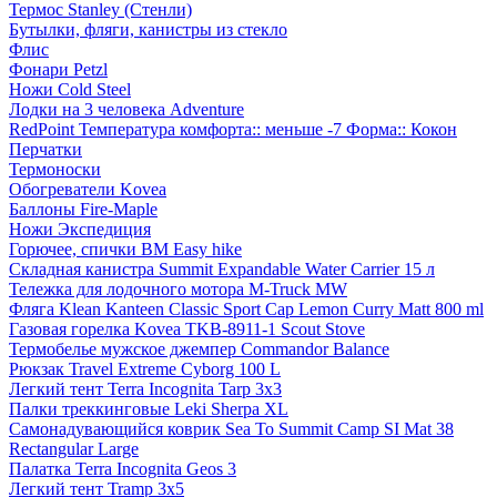
Термос Stanley (Стенли)
Бутылки, фляги, канистры из стекло
Флис
Фонари Petzl
Ножи Cold Steel
Лодки на 3 человека Adventure
RedPoint Температура комфорта:: меньше -7 Форма:: Кокон
Перчатки
Термоноски
Обогреватели Kovea
Баллоны Fire-Maple
Ножи Экспедиция
Горючее, спички BM Easy hike
Складная канистра Summit Expandable Water Carrier 15 л
Тележка для лодочного мотора M-Truck MW
Фляга Klean Kanteen Classic Sport Cap Lemon Curry Matt 800 ml
Газовая горелка Kovea TKB-8911-1 Scout Stove
Термобелье мужское джемпер Commandor Balance
Рюкзак Travel Extreme Cyborg 100 L
Легкий тент Terra Incognita Tarp 3x3
Палки треккинговые Leki Sherpa XL
Самонадувающийся коврик Sea To Summit Camp SI Mat 38
Rectangular Large
Палатка Terra Incognita Geos 3
Легкий тент Tramp 3x5