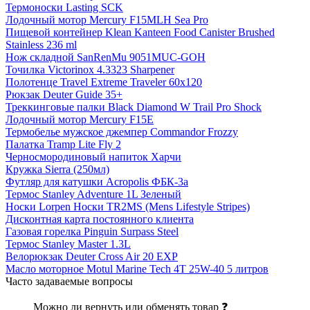
Термоноски Lasting SCK
Лодочный мотор Mercury F15MLH Sea Pro
Пищевой контейнер Klean Kanteen Food Canister Brushed
Stainless 236 ml
Нож складной SanRenMu 9051MUC-GOH
Точилка Victorinox 4.3323 Sharpener
Полотенце Travel Extreme Traveler 60х120
Рюкзак Deuter Guide 35+
Треккинговые палки Black Diamond W Trail Pro Shock
Лодочный мотор Mercury F15E
Термобелье мужское джемпер Commandor Frozzy
Палатка Tramp Lite Fly 2
Черносмородиновый напиток Харчи
Кружка Sierra (250мл)
Футляр для катушки Acropolis ФБК-3а
Термос Stanley Adventure 1L Зеленый
Носки Lorpen Носки TR2MS (Mens Lifestyle Stripes)
Дисконтная карта постоянного клиента
Газовая горелка Pinguin Surpass Steel
Термос Stanley Master 1.3L
Велорюкзак Deuter Cross Air 20 EXP
Масло моторное Motul Marine Tech 4T 25W-40 5 литров
Часто задаваемые вопросы
Можно ли вернуть или обменять товар ❓