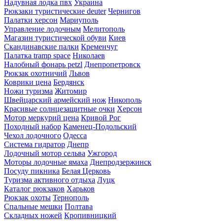
Надувная лодка пвх
Украина
Рюкзаки туристические deuter
Чернигов
Палатки херсон
Мариуполь
Управление лодочным
Мелитополь
Магазин туристической обуви
Киев
Скандинавские палки
Кременчуг
Палатка tramp space
Николаев
Налобный фонарь petzl
Днепропетровск
Рюкзак охотничий
Львов
Коврики цена
Бердянск
Ножи туризма
Житомир
Швейцарский армейский нож
Никополь
Красивые солнцезащитные очки
Херсон
Мотор меркурий цена
Кривой Рог
Походный набор
Каменец-Подольский
Чехол лодочного
Одесса
Система гидратор
Днепр
Лодочный мотор сельва
Ужгород
Моторы лодочные ямаха
Днепродзержинск
Посуду пикника
Белая Церковь
Туризма активного отдыха
Луцк
Каталог рюкзаков
Харьков
Рюкзак охоты
Тернополь
Спальные мешки
Полтава
Складных ножей
Кропивницкий