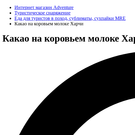
Интернет магазин Adventure
Туристическое снаряжение
Еда для туристов в поход, сублиматы, сухпайки MRE
Какао на коровьем молоке Харчи
Какао на коровьем молоке Хар