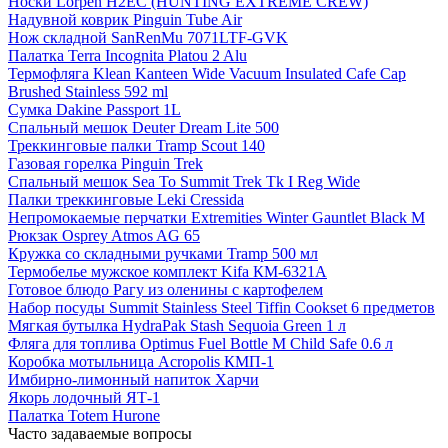
Носки Lorpen H2EC (HUNTING EXTREME CREW)
Надувной коврик Pinguin Tube Air
Нож складной SanRenMu 7071LTF-GVK
Палатка Terra Incognita Platou 2 Alu
Термофляга Klean Kanteen Wide Vacuum Insulated Cafe Cap
Brushed Stainless 592 ml
Сумка Dakine Passport 1L
Спальный мешок Deuter Dream Lite 500
Треккинговые палки Tramp Scout 140
Газовая горелка Pinguin Trek
Спальный мешок Sea To Summit Trek Tk I Reg Wide
Палки треккинговые Leki Cressida
Непромокаемые перчатки Extremities Winter Gauntlet Black M
Рюкзак Osprey Atmos AG 65
Кружка со складными ручками Tramp 500 мл
Термобелье мужское комплект Kifa КМ-6321А
Готовое блюдо Рагу из оленины с картофелем
Набор посуды Summit Stainless Steel Tiffin Cookset 6 предметов
Мягкая бутылка HydraPak Stash Sequoia Green 1 л
Фляга для топлива Optimus Fuel Bottle M Child Safe 0.6 л
Коробка мотыльница Acropolis КМП-1
Имбирно-лимонный напиток Харчи
Якорь лодочный ЯТ-1
Палатка Totem Hurone
Часто задаваемые вопросы