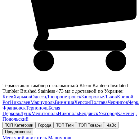
Термостакан тамблер с соломинкой Klean Kanteen Insulated
Tumbler Brushed Stainless 473 мл с доставкой по Украине:
Киев
Харьков
Одесса
Днепропетровск
Запорожье
Львов
Кривой
Рог
Николаев
Мариуполь
Винница
Херсон
Полтава
Чернигов
Черк
Франковск
Тернополь
Белая
Церковь
Луцк
Мелитополь
Никополь
Бердянск
Ужгород
Каменец-
Подольский
ТОП Категории
Города
ТОП Теги
ТОП Товары
ЧаВо
Предложения
Меркурий двигатель
Мариуполь