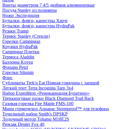
Винты диаметром 7 4/5 дюймов алюминиевые
Посуда Stanley из полимера
Ножи Экспедиция
Бутылки, фляги, канистры Харчі
Бутылки, фляги, канистры HydraPak
Резаки Tramp
Термос Stanley (Стенли)
Горелки Campingaz
Кружки HydraPak
Campingaz Плитки
Термоса Aladdin
Баллоны Kovea
Фонари Petzl
Горелки Silumin
Флис
Сублиматы Trek'n Eat Пряная говядина с лапшой
Легкий тент Terra Incognita Tarp 3x4
Набор Expedition «Реинкарнация Буратино»
Треккинговые палки Black Diamond Trail Back
Газовая горелка Fire Maple FMS-100
Мини гермочехол Aquapac Stormproof™ для телефона
Точильный набор Smith's DPSKP
Лодочный мотор Tohatsu M18Е2S
Рюкзак Deuter Fox 40