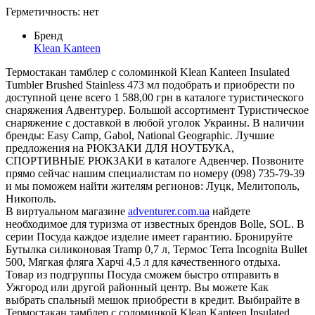
Герметичность: нет
Бренд
Klean Kanteen
Термостакан тамблер с соломинкой Klean Kanteen Insulated
Tumbler Brushed Stainless 473 мл подобрать и приобрести по
доступной цене всего 1 588,00 грн в каталоге туристического
снаряжения Адвентурер. Большой ассортимент Туристическое
снаряжение с доставкой в любой уголок Украины. В наличии
бренды: Easy Camp, Gabol, National Geographic. Лучшие
предложения на РЮКЗАКИ ДЛЯ НОУТБУКА,
СПОРТИВНЫЕ РЮКЗАКИ в каталоге Адвенчер. Позвоните
прямо сейчас нашим специалистам по номеру (098) 735-79-39
и мы поможем найти жителям регионов: Луцк, Мелитополь,
Никополь.
В виртуальном магазине
adventurer.com.ua
найдете
необходимое для туризма от известных брендов Bolle, SOL. В
серии Посуда каждое изделие имеет гарантию. Бронируйте
Бутылка силиконовая Tramp 0,7 л, Термос Terra Incognita Bullet
500, Мягкая фляга Харчі 4,5 л для качественного отдыха.
Товар из подгруппы Посуда сможем быстро отправить в
Ужгород или другой районный центр. Вы можете Как
выбрать спальный мешок приобрести в кредит. Выбирайте в
Термостакан тамблер с соломинкой Klean Kanteen Insulated