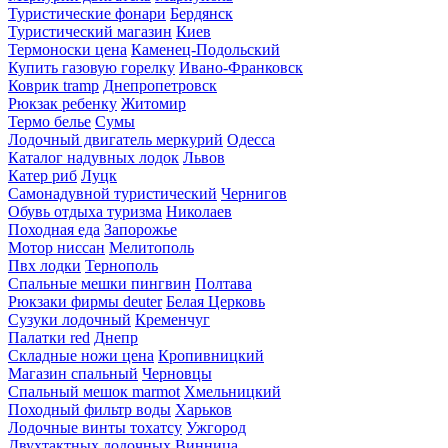
Туристические фонари
Бердянск
Туристический магазин
Киев
Термоноски цена
Каменец-Подольский
Купить газовую горелку
Ивано-Франковск
Коврик tramp
Днепропетровск
Рюкзак ребенку
Житомир
Термо белье
Сумы
Лодочный двигатель меркурий
Одесса
Каталог надувных лодок
Львов
Катер риб
Луцк
Самонадувной туристический
Чернигов
Обувь отдыха туризма
Николаев
Походная еда
Запорожье
Мотор ниссан
Мелитополь
Пвх лодки
Тернополь
Спальные мешки пингвин
Полтава
Рюкзаки фирмы deuter
Белая Церковь
Сузуки лодочный
Кременчуг
Палатки red
Днепр
Складные ножи цена
Кропивницкий
Магазин спальный
Черновцы
Спальный мешок marmot
Хмельницкий
Походный фильтр воды
Харьков
Лодочные винты тохатсу
Ужгород
Двухтактных лодочных
Винница