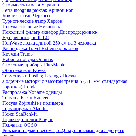
Стоимость гамака
Украина
Terra incognita рюкзак
Кривой Рог
Коврик трамп
Черкассы
Туристические tramp
Херсон
Посуда столовые
Никополь
Походный фильтр аквафор
Днепродзержинск
Еда для походов IDLO
HonWave лодка длиной 250 см на 3 человека
Распродажа Travel Extreme рюкзаков
Кружки Tramp
Наборы посуды Optimus
Столовые приборы Fire-Maple
Обогреватели Kovea
Термоноски Lasting Lasting - Носки
Лодочные моторы с высотой транца S (381 мм, стандартная,
короткая) Honda
Распродажа Noname одежды
Термоса Klean Kanteen
Посуда Zojirushi из полимера
Термокружки Aladdin
Ножи SanRenMu
Горючее, спички Pinguin
Перчатки OGSO
Рюкзаки и сумки весом 1,5-2,0 кг, с петлями для ледоруба/
палок