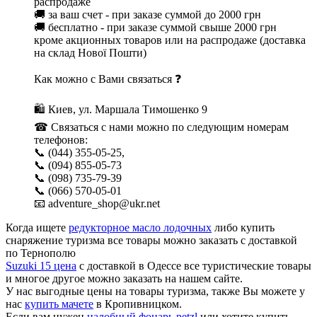
распродаже
🚚 за ваш счет - при заказе суммой до 2000 грн
🚚 бесплатно - при заказе суммой свыше 2000 грн
кроме акционных товаров или на распродаже (доставка
на склад Нової Пошти)
Как можно с Вами связаться ❓
🛍 Киев, ул. Маршала Тимошенко 9
☎ Связаться с нами можно по следующим номерам
телефонов:
📞 (044) 355-05-25,
📞 (094) 855-05-73
📞 (098) 735-79-39
📞 (066) 570-05-01
📧 adventure_shop@ukr.net
Когда ищете
редукторное масло лодочных
либо купить
снаряжение туризма все товары можно заказать с доставкой
по Тернополю
Suzuki 15 цена
с доставкой в Одессе все туристические товары
и многое другое можно заказать на нашем сайте.
У нас выгодные цены на товары туризма, также Вы можете у
нас
купить мачете
в Кропивницком.
Если вам нужен
налобный фонарь petzl
или хотите купить