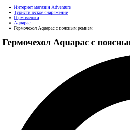
Интернет магазин Adventure
Туристическое снаряжение
Гермомешки
Aquapac
Гермочехол Aquapac с поясным ремнем
Гермочехол Aquapac с поясны