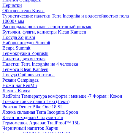
Перчатки
Обогреватели Kovea
Туристические палатки Terra Incognita и водостойкостью пола
10000+ мм
Распродажа рюкзаков - спортивный рюкзак
Бутылки, фляги, канистры Klean Kanteen
Посуда Zojirushi
Наборы посуды Summit
Ведра Summit
Термокружки Zojirushi
Палатка двухместная
Палатки Terra Incognita на 4 человека
Термоса Klean Kanteen
Посуда Optimus из титана
Резаки Campingaz
Ножи SanRenMu
Лампы Kovea
RedPoint Температура комфорта:: меньше -7 Форма:: Кокон
Треккинговые палки Leki (Леки)
Рюкзак Deuter Bike One 18 SL
Ложка складная Terra Incognita Spoon
Казан походный Силумин 2 л
Гермомешок Aquapac TrailProof™ 15L
Черничный напиток Харчи