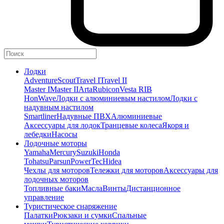
Лодки
Adventure
Scout
Travel I
Travel II
Master I
Master II
Arta
Rubicon
Vesta RIB
HonWave
Лодки с алюминиевым настилом
Лодки с
надувным настилом
Smartliner
Надувные ПВХ
Алюминиевые
Аксессуары для лодок
Транцевые колеса
Якоря и
лебедки
Насосы
Лодочные моторы
Yamaha
Mercury
Suzuki
Honda
Tohatsu
Parsun
PowerTec
Hidea
Чехлы для моторов
Тележки для моторов
Аксессуары для
лодочных моторов
Топливные баки
Масла
Винты
Дистанционное
управление
Туристическое снаряжение
Палатки
Рюкзаки и сумки
Спальные