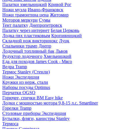
Палатки хмельницкий
Кривой Рог
Ножи муэла
Ивано-Франковск
Ножи трамонтина цена
Житомир
Моторов меркури
Сумы
Тент палатку
Днепропетровск
Палатку через интернет
Белая Церковь
Лодка пвх пластиковым
Кропивницкий
Складной нож викторинокс
Луцк
Спальники трамп
Днепр
Лодочный топливный бак
Львов
Редуктор лодочного
Хмельницкий
Еда для походов James Cook - Мясо
Ведра Tramp
Термос Stanley (Стенли)
Ножи Экспедиция
Кружки из нерж. стали
Наборы посуды Optimus
Перчатки OGSO
Горючее, спички BM Easy hike
Лодки с мощностью мотора 9,8-15 л.с. Smartliner
Горелки Tramp
Столовые приборы Экспедиция
Бутылки, фляги, канистры Stanley
Термоса
Плитки Campingaz