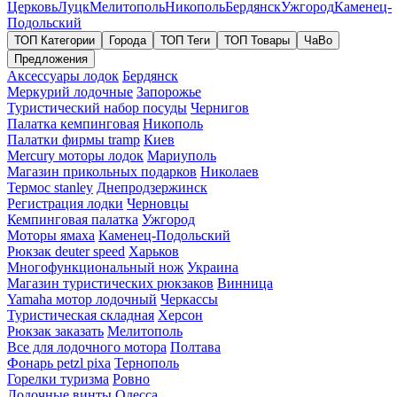
Церковь
Луцк
Мелитополь
Никополь
Бердянск
Ужгород
Каменец-
Подольский
ТОП Категории
Города
ТОП Теги
ТОП Товары
ЧаВо
Предложения
Аксессуары лодок
Бердянск
Меркурий лодочные
Запорожье
Туристический набор посуды
Чернигов
Палатка кемпинговая
Никополь
Палатки фирмы tramp
Киев
Mercury моторы лодок
Мариуполь
Магазин прикольных подарков
Николаев
Термос stanley
Днепродзержинск
Регистрация лодки
Черновцы
Кемпинговая палатка
Ужгород
Моторы ямаха
Каменец-Подольский
Рюкзак deuter speed
Харьков
Многофункциональный нож
Украина
Магазин туристических рюкзаков
Винница
Yamaha мотор лодочный
Черкассы
Туристическая складная
Херсон
Рюкзак заказать
Мелитополь
Все для лодочного мотора
Полтава
Фонарь petzl pixa
Тернополь
Горелки туризма
Ровно
Лодочные винты
Одесса