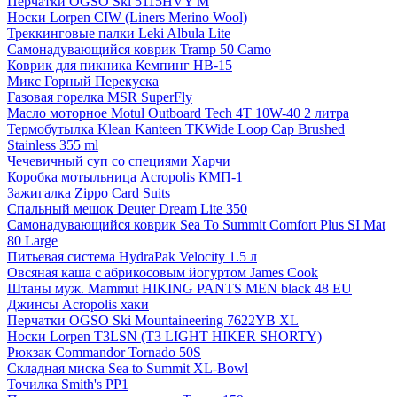
Перчатки OGSO Ski 5115HVY M
Носки Lorpen CIW (Liners Merino Wool)
Треккинговые палки Leki Albula Lite
Самонадувающийся коврик Tramp 50 Camo
Коврик для пикника Кемпинг НВ-15
Микс Горный Перекуска
Газовая горелка MSR SuperFly
Масло моторное Motul Outboard Tech 4T 10W-40 2 литра
Термобутылка Klean Kanteen TKWide Loop Cap Brushed
Stainless 355 ml
Чечевичный суп со специями Харчи
Коробка мотыльница Acropolis КМП-1
Зажигалка Zippo Card Suits
Спальный мешок Deuter Dream Lite 350
Самонадувающийся коврик Sea To Summit Comfort Plus SI Mat
80 Large
Питьевая система HydraPak Velocity 1.5 л
Овсяная каша с абрикосовым йогуртом James Cook
Штаны муж. Mammut HIKING PANTS MEN black 48 EU
Джинсы Acropolis хаки
Перчатки OGSO Ski Mountaineering 7622YB XL
Носки Lorpen T3LSN (T3 LIGHT HIKER SHORTY)
Рюкзак Commandor Tornado 50S
Складная миска Sea to Summit XL-Bowl
Точилка Smith's PP1