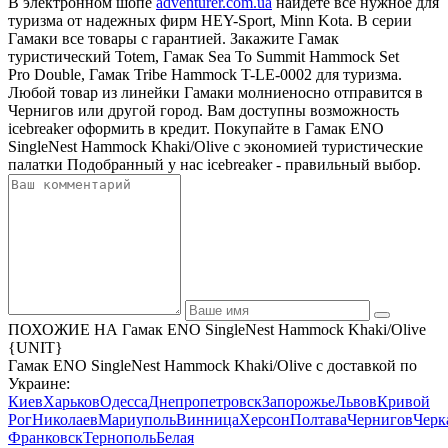
В электронном шопе
adventurer.com.ua
найдете все нужное для
туризма от надежных фирм HEY-Sport, Minn Kota. В серии
Гамаки все товары с гарантией. Закажите Гамак
туристический Totem, Гамак Sea To Summit Hammock Set
Pro Double, Гамак Tribe Hammock T-LE-0002 для туризма.
Любой товар из линейки Гамаки молниеносно отправится в
Чернигов или другой город. Вам доступны возможность
icebreaker оформить в кредит. Покупайте в Гамак ENO
SingleNest Hammock Khaki/Olive с экономией туристические
палатки Подобранный у нас icebreaker - правильный выбор.
ПОХОЖИЕ НА Гамак ENO SingleNest Hammock Khaki/Olive
{UNIT}
Гамак ENO SingleNest Hammock Khaki/Olive с доставкой по
Украине:
Киев
Харьков
Одесса
Днепропетровск
Запорожье
Львов
Кривой
Рог
Николаев
Мариуполь
Винница
Херсон
Полтава
Чернигов
Черк
Франковск
Тернополь
Белая