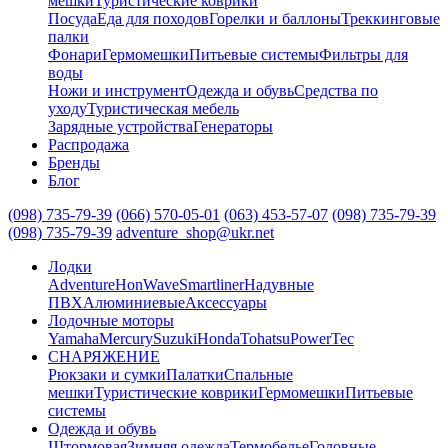
мешки
Туристические коврики
Посуда
Еда для походов
Горелки и баллоны
Треккинговые
палки
Фонари
Гермомешки
Питьевые системы
Фильтры для
воды
Ножи и инструмент
Одежда и обувь
Средства по
уходу
Туристическая мебель
Зарядные устройства
Генераторы
Распродажа
Бренды
Блог
(098) 735-79-39
(066) 570-05-01
(063) 453-57-07
(098) 735-79-39
(098) 735-79-39
adventure_shop@ukr.net
Лодки
Adventure
HonWave
Smartliner
Надувные
ПВХ
Алюминиевые
Аксессуары
Лодочные моторы
Yamaha
Mercury
Suzuki
Honda
Tohatsu
PowerTec
СНАРЯЖЕНИЕ
Рюкзаки и сумки
Палатки
Спальные
мешки
Туристические коврики
Гермомешки
Питьевые
системы
Одежда и обувь
Штормовая
Зимняя одежда
Термобелье
Головные