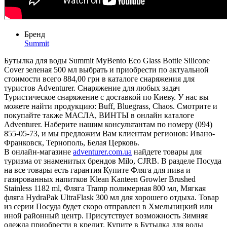
Бренд
Summit
Бутылка для воды Summit MyBento Eco Glass Bottle Silicone
Cover зеленая 500 мл выбрать и приобрести по актуальной
стоимости всего 884,00 грн в каталоге снаряжения для
туристов Adventurer. Снаряжение для любых задач
Туристическое снаряжение с доставкой по Киеву. У нас вы
можете найти продукцию: Buff, Bluegrass, Chaos. Смотрите и
покупайте также МАСЛА, ВИНТЫ в онлайн каталоге
Adventurer. Наберите нашим консультантам по номеру (094)
855-05-73, и мы предложим Вам клиентам регионов: Ивано-
Франковск, Тернополь, Белая Церковь.
В онлайн-магазине
adventurer.com.ua
найдете товары для
туризма от знаменитых брендов Milo, CJRB. В разделе Посуда
на все товары есть гарантия Купите Фляга для пива и
газированных напитков Klean Kanteen Growler Brushed
Stainless 1182 ml, Фляга Tramp полимерная 800 мл, Мягкая
фляга HydraPak UltraFlask 300 мл для хорошего отдыха. Товар
из серии Посуда будет скоро отправлен в Хмельницкий или
иной районный центр. Присутствует возможность Зимняя
одежда приобрести в кредит. Купите в Бутылка для воды