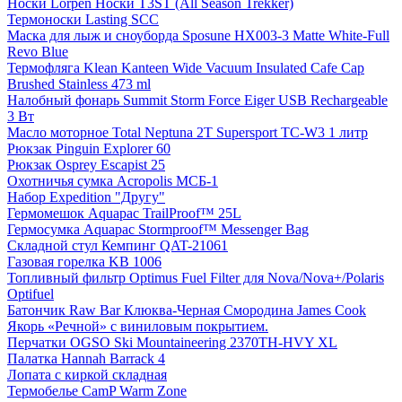
Носки Lorpen Носки T3ST (All Season Trekker)
Термоноски Lasting SCС
Маска для лыж и сноуборда Sposune HX003-3 Matte White-Full
Revo Blue
Термофляга Klean Kanteen Wide Vacuum Insulated Cafe Cap
Brushed Stainless 473 ml
Налобный фонарь Summit Storm Force Eiger USB Rechargeable
3 Вт
Масло моторное Total Neptuna 2T Supersport TC-W3 1 литр
Рюкзак Pinguin Explorer 60
Рюкзак Osprey Escapist 25
Охотничья сумка Acropolis МСБ-1
Набор Expedition "Другу"
Гермомешок Aquapac TrailProof™ 25L
Гермосумка Aquapac Stormproof™ Messenger Bag
Складной стул Кемпинг QAT-21061
Газовая горелка KB 1006
Топливный фильтр Optimus Fuel Filter для Nova/Nova+/Polaris
Optifuel
Батончик Raw Bar Клюква-Черная Смородина James Cook
Якорь «Речной» с виниловым покрытием.
Перчатки OGSO Ski Mountaineering 2370TH-HVY XL
Палатка Hannah Barrack 4
Лопата с киркой складная
Термобелье CamP Warm Zone