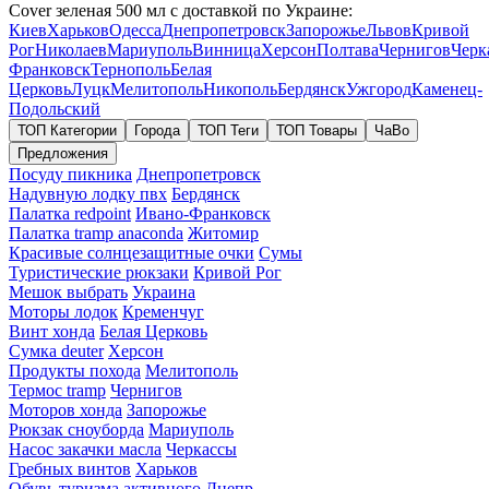
Cover зеленая 500 мл с доставкой по Украине:
Киев
Харьков
Одесса
Днепропетровск
Запорожье
Львов
Кривой
Рог
Николаев
Мариуполь
Винница
Херсон
Полтава
Чернигов
Черк
Франковск
Тернополь
Белая
Церковь
Луцк
Мелитополь
Никополь
Бердянск
Ужгород
Каменец-
Подольский
ТОП Категории
Города
ТОП Теги
ТОП Товары
ЧаВо
Предложения
Посуду пикника
Днепропетровск
Надувную лодку пвх
Бердянск
Палатка redpoint
Ивано-Франковск
Палатка tramp anaconda
Житомир
Красивые солнцезащитные очки
Сумы
Туристические рюкзаки
Кривой Рог
Мешок выбрать
Украина
Моторы лодок
Кременчуг
Винт хонда
Белая Церковь
Сумка deuter
Херсон
Продукты похода
Мелитополь
Термос tramp
Чернигов
Моторов хонда
Запорожье
Рюкзак сноуборда
Мариуполь
Насос закачки масла
Черкассы
Гребных винтов
Харьков
Обувь туризма активного
Днепр