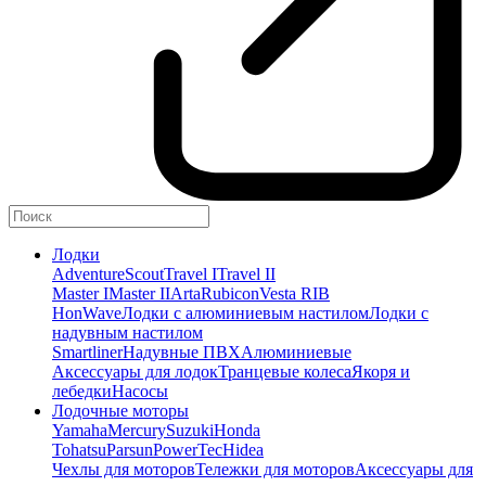
Лодки
Adventure
Scout
Travel I
Travel II
Master I
Master II
Arta
Rubicon
Vesta RIB
HonWave
Лодки с алюминиевым настилом
Лодки с
надувным настилом
Smartliner
Надувные ПВХ
Алюминиевые
Аксессуары для лодок
Транцевые колеса
Якоря и
лебедки
Насосы
Лодочные моторы
Yamaha
Mercury
Suzuki
Honda
Tohatsu
Parsun
PowerTec
Hidea
Чехлы для моторов
Тележки для моторов
Аксессуары для