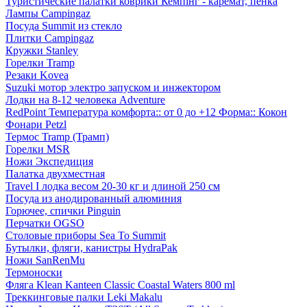
Туристические палатки коврики Кемпінг - каремат, пенка
Лампы Campingaz
Посуда Summit из стекло
Плитки Campingaz
Кружки Stanley
Горелки Tramp
Резаки Kovea
Suzuki мотор электро запуском и инжектором
Лодки на 8-12 человека Adventure
RedPoint Температура комфорта:: от 0 до +12 Форма:: Кокон
Фонари Petzl
Термос Tramp (Трамп)
Горелки MSR
Ножи Экспедиция
Палатка двухместная
Travel I лодка весом 20-30 кг и длиной 250 см
Посуда из анодированный алюминия
Горючее, спички Pinguin
Перчатки OGSO
Столовые приборы Sea To Summit
Бутылки, фляги, канистры HydraPak
Ножи SanRenMu
Термоноски
Фляга Klean Kanteen Classic Coastal Waters 800 ml
Треккинговые палки Leki Makalu