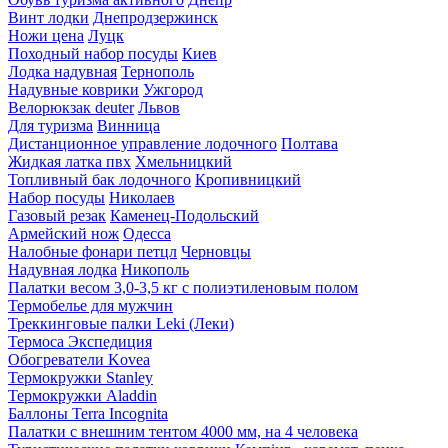
Винт лодки
Днепродзержинск
Ножи цена
Луцк
Походный набор посуды
Киев
Лодка надувная
Тернополь
Надувные коврики
Ужгород
Велорюкзак deuter
Львов
Для туризма
Винница
Дистанционное управление лодочного
Полтава
Жидкая латка пвх
Хмельницкий
Топливный бак лодочного
Кропивницкий
Набор посуды
Николаев
Газовый резак
Каменец-Подольский
Армейский нож
Одесса
Налобные фонари петцл
Черновцы
Надувная лодка
Никополь
Палатки весом 3,0-3,5 кг с полиэтиленовым полом
Термобелье для мужчин
Треккинговые палки Leki (Леки)
Термоса Экспедиция
Обогреватели Kovea
Термокружки Stanley
Термокружки Aladdin
Баллоны Terra Incognita
Палатки с внешним тентом 4000 мм, на 4 человека