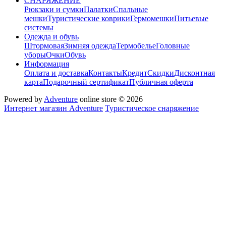
СНАРЯЖЕНИЕ
Рюкзаки и сумки
Палатки
Спальные
мешки
Туристические коврики
Гермомешки
Питьевые
системы
Одежда и обувь
Штормовая
Зимняя одежда
Термобелье
Головные
уборы
Очки
Обувь
Информация
Оплата и доставка
Контакты
Кредит
Скидки
Дисконтная
карта
Подарочный сертификат
Публичная оферта
Powered by
Adventure
online store © 2026
Интернет магазин Adventure
Туристическое снаряжение