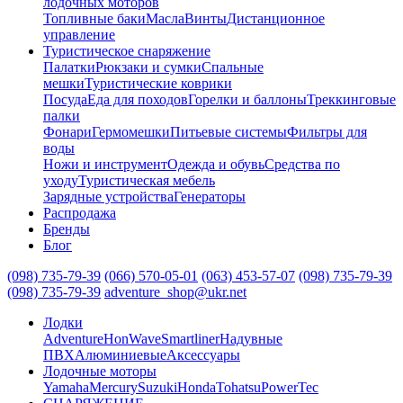
лодочных моторов
Топливные баки
Масла
Винты
Дистанционное
управление
Туристическое снаряжение
Палатки
Рюкзаки и сумки
Спальные
мешки
Туристические коврики
Посуда
Еда для походов
Горелки и баллоны
Треккинговые
палки
Фонари
Гермомешки
Питьевые системы
Фильтры для
воды
Ножи и инструмент
Одежда и обувь
Средства по
уходу
Туристическая мебель
Зарядные устройства
Генераторы
Распродажа
Бренды
Блог
(098) 735-79-39
(066) 570-05-01
(063) 453-57-07
(098) 735-79-39
(098) 735-79-39
adventure_shop@ukr.net
Лодки
Adventure
HonWave
Smartliner
Надувные
ПВХ
Алюминиевые
Аксессуары
Лодочные моторы
Yamaha
Mercury
Suzuki
Honda
Tohatsu
PowerTec