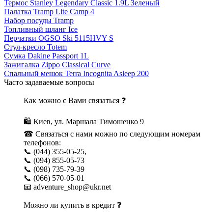
Термос Stanley Legendary Classic 1.9L Зеленый
Палатка Tramp Lite Camp 4
Набор посуды Tramp
Топливный шланг Ice
Перчатки OGSO Ski 5115HVY S
Стул-кресло Totem
Сумка Dakine Passport 1L
Зажигалка Zippo Classical Curve
Спальный мешок Terra Incognita Asleep 200
Часто задаваемые вопросы
Как можно с Вами связаться ❓
🛍 Киев, ул. Маршала Тимошенко 9
☎ Связаться с нами можно по следующим номерам
телефонов:
📞 (044) 355-05-25,
📞 (094) 855-05-73
📞 (098) 735-79-39
📞 (066) 570-05-01
📧 adventure_shop@ukr.net
Можно ли купить в кредит ❓