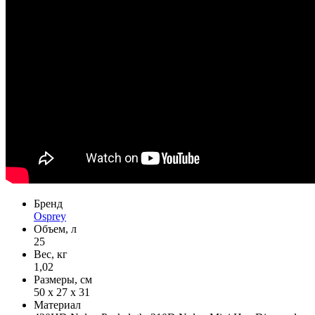
Бренд
Osprey
Объем, л
25
Вес, кг
1,02
Размеры, см
50 х 27 х 31
Материал