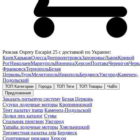
Рюкзак Osprey Escapist 25 с доставкой по Украине:
Киев
Харьков
Одесса
Днепропетровск
Запорожье
Львов
Кривой
Рог
Николаев
Мариуполь
Винница
Херсон
Полтава
Чернигов
Черк
Франковск
Тернополь
Белая
Церковь
Луцк
Мелитополь
Никополь
Бердянск
Ужгород
Каменец-
Подольский
ТОП Категории
Города
ТОП Теги
ТОП Товары
ЧаВо
Предложения
Заказать питьевую систему
Белая Церковь
Сузуки лодочные моторы
Кропивницкий
Тент палатку tramp
Каменец-Подольский
Лодки пвх каталог
Сумы
Спальник пингвин
Ужгород
Yamaha лодочные моторы
Хмельницкий
Трехместная палатка zeta
Бердянск
Спортивные рюкзаки
Херсон