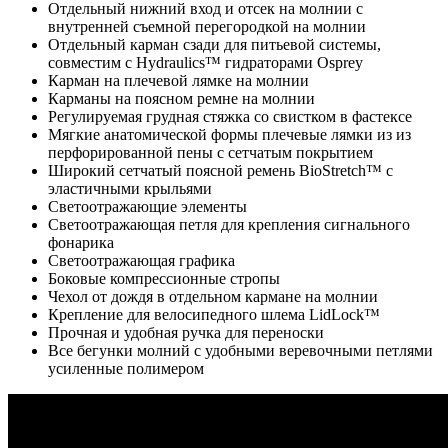
Отдельный нижний вход и отсек на молнии с
внутренней съемной перегородкой на молнии
Отдельный карман сзади для питьевой системы,
совместим с Hydraulics™ гидраторами Osprey
Карман на плечевой лямке на молнии
Карманы на поясном ремне на молнии
Регулируемая грудная стяжка со свистком в фастексе
Мягкие анатомической формы плечевые лямки из из
перфорированной пены с сетчатым покрытием
Широкий сетчатый поясной ремень BioStretch™ с
эластичными крыльями
Светоотражающие элементы
Светоотражающая петля для крепления сигнального
фонарика
Светоотражающая графика
Боковые компрессионные стропы
Чехол от дождя в отдельном кармане на молнии
Крепление для велосипедного шлема LidLock™
Прочная и удобная ручка для переноски
Все бегунки молний с удобными веревочными петлями
усиленные полимером