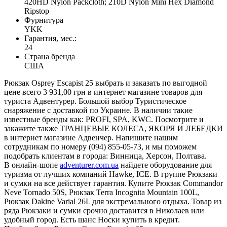
420HD Nylon Packcloth; 210D Nylon Mini Hex Diamond
Ripstop
Фурнитура
YKK
Гарантия, мес.:
24
Страна бренда
США
Рюкзак Osprey Escapist 25 выбрать и заказать по выгодной
цене всего 3 931,00 грн в интернет магазине товаров для
туриста Адвентурер. Большой выбор Туристическое
снаряжение с доставкой по Украине. В наличии такие
известные бренды как: PROFI, SPA, KWC. Посмотрите и
закажите также ТРАНЦЕВЫЕ КОЛЕСА, ЯКОРЯ И ЛЕБЕДКИ
в интернет магазине Адвенчер. Напишите нашим
сотрудникам по номеру (094) 855-05-73, и мы поможем
подобрать клиентам в города: Винница, Херсон, Полтава.
В онлайн-шопе
adventurer.com.ua
найдете оборудование для
туризма от лучших компаний Hawke, ICE. В группе Рюкзаки
и сумки на все действует гарантия. Купите Рюкзак Commandor
Neve Tornado 50S, Рюкзак Terra Incognita Mountain 100L,
Рюкзак Dakine Varial 26L для экстремального отдыха. Товар из
ряда Рюкзаки и сумки срочно доставится в Николаев или
удобный город. Есть шанс Носки купить в кредит.