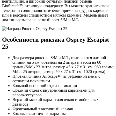
вентиляцию, а широкий сетчатый поясной ремень
BioStretch™ отличную поддержку. Вы можете хранить свой
телефон и солнцезащитные очки прямо на груди в кармане
или в верхнем специаотном мягком кармане. Модель имеет
два типоразмера на разный рост S/M и M/L.
Особенности рюкзака Osprey Escapist
25
Два размера рюкзака S/M и M/L, отличаются длиной
спинки на 5 см, объемом на 2 литра и весом на 60
грамм (S/M - 23 литра, размер 45 х 27 х 31 см, 960 грамм;
M/L - 25 литров, размер 50 х 27 х 31 см, 1020 грамм)
Плотная спинка AirScape™ из рефленной пены с
сетчатым покрытием
Большой основной отдел на молнии
Средний отдел с внутренними карманами для
велоаксессуаров
Верхний мягкий карман для очков и мобильных
девайсов
Фронтальный эластичный карман
Боковые эластичные карманы