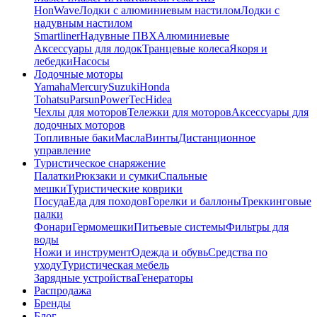
HonWave
Лодки с алюминиевым настилом
Лодки с
надувным настилом
Smartliner
Надувные ПВХ
Алюминиевые
Аксессуары для лодок
Транцевые колеса
Якоря и
лебедки
Насосы
Лодочные моторы
Yamaha
Mercury
Suzuki
Honda
Tohatsu
Parsun
PowerTec
Hidea
Чехлы для моторов
Тележки для моторов
Аксессуары для
лодочных моторов
Топливные баки
Масла
Винты
Дистанционное
управление
Туристическое снаряжение
Палатки
Рюкзаки и сумки
Спальные
мешки
Туристические коврики
Посуда
Еда для походов
Горелки и баллоны
Треккинговые
палки
Фонари
Гермомешки
Питьевые системы
Фильтры для
воды
Ножи и инструмент
Одежда и обувь
Средства по
уходу
Туристическая мебель
Зарядные устройства
Генераторы
Распродажа
Бренды
Блог