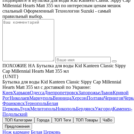
Подбирайте в Бутылка для воды Kid Kanteen Classic Sippy Cap
Millennial Hearts Matt 355 мл по интересным ценам мешок
спальный Оформленный Технологии Suzuki - самый
правильный выбор.
ПОХОЖИЕ НА Бутылка для воды Kid Kanteen Classic Sippy
Cap Millennial Hearts Matt 355 мл
{UNIT}
Бутылка для воды Kid Kanteen Classic Sippy Cap Millennial
Hearts Matt 355 мл с доставкой по Украине:
Киев
Харьков
Одесса
Днепропетровск
Запорожье
Львов
Кривой
Рог
Николаев
Мариуполь
Винница
Херсон
Полтава
Чернигов
Черк
Франковск
Тернополь
Белая
Церковь
Луцк
Мелитополь
Никополь
Бердянск
Ужгород
Каменец-
Подольский
ТОП Категории
Города
ТОП Теги
ТОП Товары
ЧаВо
Предложения
Нож кармане
Белая Церковь