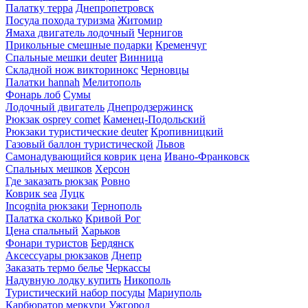
Палатку терра
Днепропетровск
Посуда похода туризма
Житомир
Ямаха двигатель лодочный
Чернигов
Прикольные смешные подарки
Кременчуг
Спальные мешки deuter
Винница
Складной нож викторинокс
Черновцы
Палатки hannah
Мелитополь
Фонарь лоб
Сумы
Лодочный двигатель
Днепродзержинск
Рюкзак osprey comet
Каменец-Подольский
Рюкзаки туристические deuter
Кропивницкий
Газовый баллон туристической
Львов
Самонадувающийся коврик цена
Ивано-Франковск
Спальных мешков
Херсон
Где заказать рюкзак
Ровно
Коврик sea
Луцк
Incognita рюкзаки
Тернополь
Палатка сколько
Кривой Рог
Цена спальный
Харьков
Фонари туристов
Бердянск
Аксессуары рюкзаков
Днепр
Заказать термо белье
Черкассы
Надувную лодку купить
Никополь
Туристический набор посуды
Мариуполь
Карбюратор меркури
Ужгород