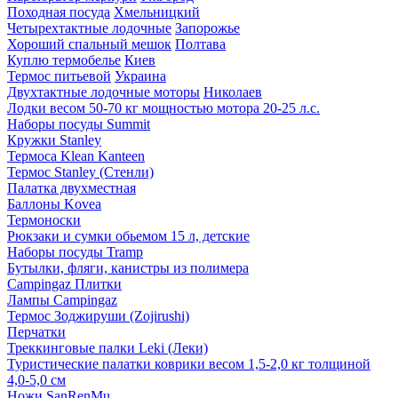
Походная посуда
Хмельницкий
Четырехтактные лодочные
Запорожье
Хороший спальный мешок
Полтава
Куплю термобелье
Киев
Термос питьевой
Украина
Двухтактные лодочные моторы
Николаев
Лодки весом 50-70 кг мощностью мотора 20-25 л.с.
Наборы посуды Summit
Кружки Stanley
Термоса Klean Kanteen
Термос Stanley (Стенли)
Палатка двухместная
Баллоны Kovea
Термоноски
Рюкзаки и сумки обьемом 15 л, детские
Наборы посуды Tramp
Бутылки, фляги, канистры из полимера
Campingaz Плитки
Лампы Campingaz
Термос Зоджируши (Zojirushi)
Перчатки
Треккинговые палки Leki (Леки)
Туристические палатки коврики весом 1,5-2,0 кг толщиной
4,0-5,0 см
Ножи SanRenMu