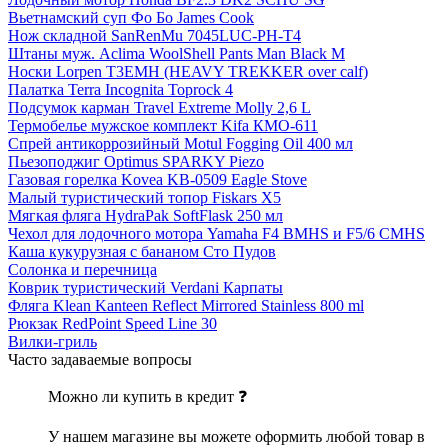
Вьетнамский суп Фо Бо James Cook
Нож складной SanRenMu 7045LUC-PH-T4
Штаны муж. Aclima WoolShell Pants Man Black M
Носки Lorpen T3EMH (HEAVY TREKKER over calf)
Палатка Terra Incognita Toprock 4
Подсумок карман Travel Extreme Molly 2,6 L
Термобелье мужское комплект Kifa КМО-611
Спрей антикоррозийный Motul Fogging Oil 400 мл
Пьезоподжиг Optimus SPARKY Piezo
Газовая горелка Kovea KB-0509 Eagle Stove
Малый туристический топор Fiskars X5
Мягкая фляга HydraPak SoftFlask 250 мл
Чехол для лодочного мотора Yamaha F4 BMHS и F5/6 CMHS
Каша кукурузная с бананом Сто Пудов
Солонка и перечница
Коврик туристический Verdani Карпаты
Фляга Klean Kanteen Reflect Mirrored Stainless 800 ml
Рюкзак RedPoint Speed Line 30
Вилки-гриль
Часто задаваемые вопросы
Можно ли купить в кредит ❓
У нашем магазине вы можете оформить любой товар в