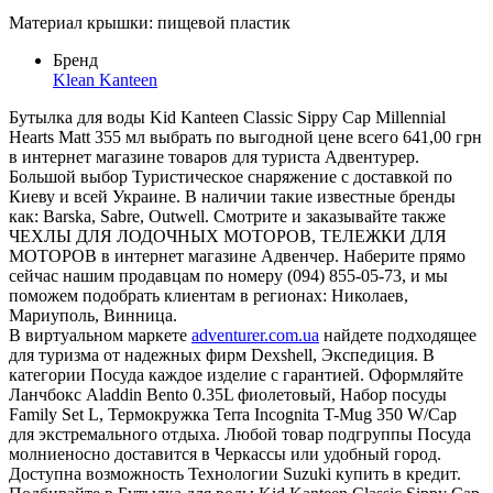
Материал крышки: пищевой пластик
Бренд
Klean Kanteen
Бутылка для воды Kid Kanteen Classic Sippy Cap Millennial
Hearts Matt 355 мл выбрать по выгодной цене всего 641,00 грн
в интернет магазине товаров для туриста Адвентурер.
Большой выбор Туристическое снаряжение с доставкой по
Киеву и всей Украине. В наличии такие известные бренды
как: Barska, Sabre, Outwell. Смотрите и заказывайте также
ЧЕХЛЫ ДЛЯ ЛОДОЧНЫХ МОТОРОВ, ТЕЛЕЖКИ ДЛЯ
МОТОРОВ в интернет магазине Адвенчер. Наберите прямо
сейчас нашим продавцам по номеру (094) 855-05-73, и мы
поможем подобрать клиентам в регионах: Николаев,
Мариуполь, Винница.
В виртуальном маркете
adventurer.com.ua
найдете подходящее
для туризма от надежных фирм Dexshell, Экспедиция. В
категории Посуда каждое изделие с гарантией. Оформляйте
Ланчбокс Aladdin Bento 0.35L фиолетовый, Набор посуды
Family Set L, Термокружка Terra Incognita T-Mug 350 W/Cap
для экстремального отдыха. Любой товар подгруппы Посуда
молниеносно доставится в Черкассы или удобный город.
Доступна возможность Технологии Suzuki купить в кредит.