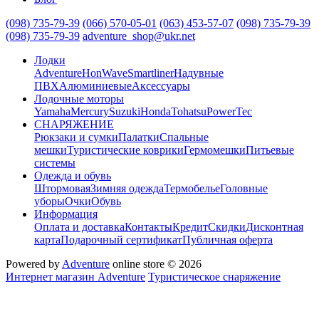
(098) 735-79-39
(066) 570-05-01
(063) 453-57-07
(098) 735-79-39
(098) 735-79-39
adventure_shop@ukr.net
Лодки
Adventure
HonWave
Smartliner
Надувные
ПВХ
Алюминиевые
Аксессуары
Лодочные моторы
Yamaha
Mercury
Suzuki
Honda
Tohatsu
PowerTec
СНАРЯЖЕНИЕ
Рюкзаки и сумки
Палатки
Спальные
мешки
Туристические коврики
Гермомешки
Питьевые
системы
Одежда и обувь
Штормовая
Зимняя одежда
Термобелье
Головные
уборы
Очки
Обувь
Информация
Оплата и доставка
Контакты
Кредит
Скидки
Дисконтная
карта
Подарочный сертификат
Публичная оферта
Powered by
Adventure
online store © 2026
Интернет магазин Adventure
Туристическое снаряжение