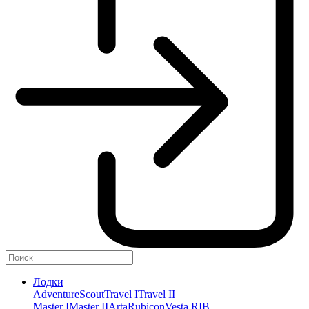
Лодки
Adventure
Scout
Travel I
Travel II
Master I
Master II
Arta
Rubicon
Vesta RIB