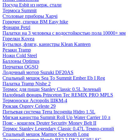
Посуда Esbit из нерж. стали
Термоса Summit
Столовые приборы Харчі
Горючее, спички BM Easy hike
Фонари Petzl
Палатки на 3 человека с водостойкостью пола 10000+ мм
Горелки Kovea
Бутылки, фляги, канистры Klean Kanteen
Резаки Tramp
Ножи Cold Steel
Баллоны Optimus
Перчатки OGSO
Лодочный мотор Suzuki DF20AS
Спальный мешок Sea To Summit Ember Eb I Reg
Палатка Tramp Nishe 2
Термос для пищи Stanley Classic 0.5L Зеленый
Налобный фонарь Princeton Tec REMIX PRO MPLS
Термоноски Acropolis ШКМ-4
Рюкзак Osprey Celeste 29
Питьевая система Terra Incognita Hidro 1.5L
Мягкая канистра Summit Roll Up Water Carrier 10 л
Пояс - кошелек Deuter Security Money Belt II
Термос Stanley Legendary Classic 0.47L Темно-синий
Спальный мешок Marmot Sawtooth Long
Лодочный мотор Honda BF2.3 DK2 SCHU SG