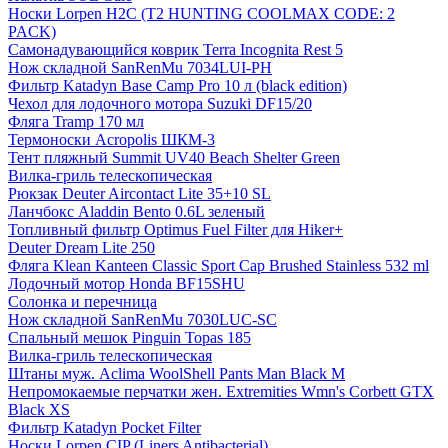
Носки Lorpen H2C (T2 HUNTING COOLMAX CODE: 2
PACK)
Самонадувающийся коврик Terra Incognita Rest 5
Нож складной SanRenMu 7034LUI-PH
Фильтр Katadyn Base Camp Pro 10 л (black edition)
Чехол для лодочного мотора Suzuki DF15/20
Фляга Tramp 170 мл
Термоноски Acropolis ШКМ-3
Тент пляжный Summit UV40 Beach Shelter Green
Вилка-гриль телескопическая
Рюкзак Deuter Aircontact Lite 35+10 SL
Ланчбокс Aladdin Bento 0.6L зеленый
Топливный фильтр Optimus Fuel Filter для Hiker+
Deuter Dream Lite 250
Фляга Klean Kanteen Classic Sport Cap Brushed Stainless 532 ml
Лодочный мотор Honda BF15SHU
Солонка и перечница
Нож складной SanRenMu 7030LUC-SC
Спальный мешок Pinguin Topas 185
Вилка-гриль телескопическая
Штаны муж. Aclima WoolShell Pants Man Black M
Непромокаемые перчатки жен. Extremities Wmn's Corbett GTX
Black XS
Фильтр Katadyn Pocket Filter
Носки Lorpen CIP (Liners Antibacterial)