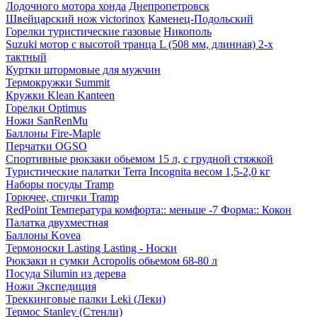
Лодочного мотора хонда
Днепропетровск
Швейцарский нож victorinox
Каменец-Подольский
Горелки туристические газовые
Никополь
Suzuki мотор с высотой транца L (508 мм, длинная) 2-х
тактный
Куртки штормовые для мужчин
Термокружки Summit
Кружки Klean Kanteen
Горелки Optimus
Ножи SanRenMu
Баллоны Fire-Maple
Перчатки OGSO
Спортивные рюкзаки обьемом 15 л, с грудной стяжкой
Туристические палатки Terra Incognita весом 1,5-2,0 кг
Наборы посуды Tramp
Горючее, спички Tramp
RedPoint Температура комфорта:: меньше -7 Форма:: Кокон
Палатка двухместная
Баллоны Kovea
Термоноски Lasting Lasting - Носки
Рюкзаки и сумки Acropolis обьемом 68-80 л
Посуда Silumin из дерева
Ножи Экспедиция
Треккинговые палки Leki (Леки)
Термос Stanley (Стенли)