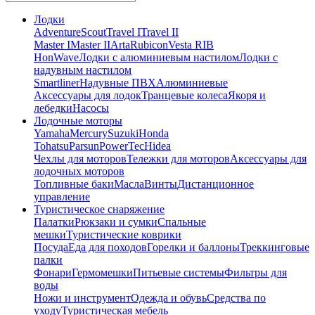
Лодки
Adventure
Scout
Travel I
Travel II
Master I
Master II
Arta
Rubicon
Vesta RIB
HonWave
Лодки с алюминиевым настилом
Лодки с
надувным настилом
Smartliner
Надувные ПВХ
Алюминиевые
Аксессуары для лодок
Транцевые колеса
Якоря и
лебедки
Насосы
Лодочные моторы
Yamaha
Mercury
Suzuki
Honda
Tohatsu
Parsun
PowerTec
Hidea
Чехлы для моторов
Тележки для моторов
Аксессуары для
лодочных моторов
Топливные баки
Масла
Винты
Дистанционное
управление
Туристическое снаряжение
Палатки
Рюкзаки и сумки
Спальные
мешки
Туристические коврики
Посуда
Еда для походов
Горелки и баллоны
Треккинговые
палки
Фонари
Гермомешки
Питьевые системы
Фильтры для
воды
Ножи и инструмент
Одежда и обувь
Средства по
уходу
Туристическая мебель