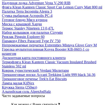
Надувная лодка Adventure Vesta V-290 RIB
Фляга Klean Kanteen Classic Sport Cap Lemon Curry Matt 800 ml
Палатка Terra Incognita Alegra 3
Сумка рыбацкая Acropolis РС-4
Готовое блюдо Мясо курица
Миска с крышкой Харчи
Термос Stanley Nineteen 13 0,47L
Набор колышков для палатки Сілумін
Рюкзак Pinguin Explorer 60
Паракорд Fibex Paracord Type IV 750
Непромокаемые перчатки Extremities Mistaya Glove Grey M
Горелка мультитопливная Kovea Booster KB-0603-1 со
шлангом
Дисконтная карта постоянного клиента
Термофляга Klean Kanteen Classic Vacuum Insulated Brushed
Stainless 592 ml
Коврик туристический Verdani Милитари
Треккинговые носки Accapi Trekking Light 999 black 34-36
Треккинговое печенье Trek'n Eat Biscuits
Лампа малая KilNex
Кружка Sierra (250мл)
Альпийская соль AlpenJodSalz
Часто задаваемые вопросы
Как можно с Вами связаться ❓