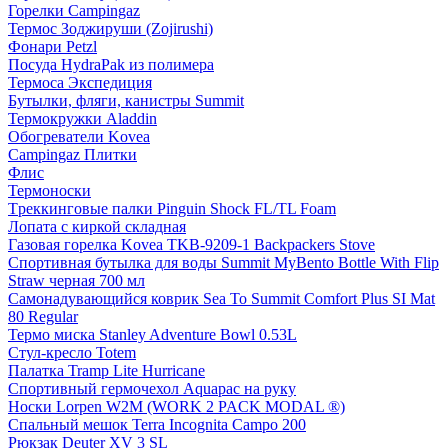
Горелки Campingaz
Термос Зоджируши (Zojirushi)
Фонари Petzl
Посуда HydraPak из полимера
Термоса Экспедиция
Бутылки, фляги, канистры Summit
Термокружки Aladdin
Обогреватели Kovea
Campingaz Плитки
Флис
Термоноски
Tреккинговые палки Pinguin Shock FL/TL Foam
Лопата с киркой складная
Газовая горелка Kovea TKB-9209-1 Backpackers Stove
Спортивная бутылка для воды Summit MyBento Bottle With Flip
Straw черная 700 мл
Самонадувающийся коврик Sea To Summit Comfort Plus SI Mat
80 Regular
Термо миска Stanley Adventure Bowl 0.53L
Стул-кресло Totem
Палатка Tramp Lite Hurricane
Спортивный гермочехол Aquapac на руку
Носки Lorpen W2M (WORK 2 PACK MODAL ®)
Спальный мешок Terra Incognita Campo 200
Рюкзак Deuter XV 3 SL