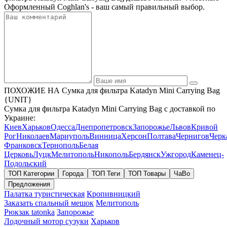
Оформленный Coghlan's - ваш самый правильный выбор.
ПОХОЖИЕ НА Сумка для фильтра Katadyn Mini Carrying Bag
{UNIT}
Сумка для фильтра Katadyn Mini Carrying Bag с доставкой по
Украине:
Киев
Харьков
Одесса
Днепропетровск
Запорожье
Львов
Кривой
Рог
Николаев
Мариуполь
Винница
Херсон
Полтава
Чернигов
Черк
Франковск
Тернополь
Белая
Церковь
Луцк
Мелитополь
Никополь
Бердянск
Ужгород
Каменец-
Подольский
ТОП Категории
Города
ТОП Теги
ТОП Товары
ЧаВо
Предложения
Палатка туристическая
Кропивницкий
Заказать спальный мешок
Мелитополь
Рюкзак tatonka
Запорожье
Лодочный мотор сузуки
Харьков