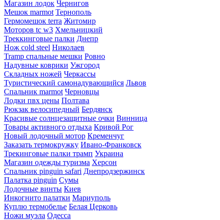
Магазин лодок
Чернигов
Мешок marmot
Тернополь
Гермомешок terra
Житомир
Моторов tc w3
Хмельницкий
Треккинговые палки
Днепр
Нож cold steel
Николаев
Tramp спальные мешки
Ровно
Надувные коврики
Ужгород
Складных ножей
Черкассы
Туристический самонадувающийся
Львов
Спальник marmot
Черновцы
Лодки пвх цены
Полтава
Рюкзак велосипедный
Бердянск
Красивые солнцезащитные очки
Винница
Товары активного отдыха
Кривой Рог
Новый лодочный мотор
Кременчуг
Заказать термокружку
Ивано-Франковск
Трекинговые палки трамп
Украина
Магазин одежды туризма
Херсон
Спальник pinguin safari
Днепродзержинск
Палатка pinguin
Сумы
Лодочные винты
Киев
Инкогнито палатки
Мариуполь
Куплю термобелье
Белая Церковь
Ножи муэла
Одесса