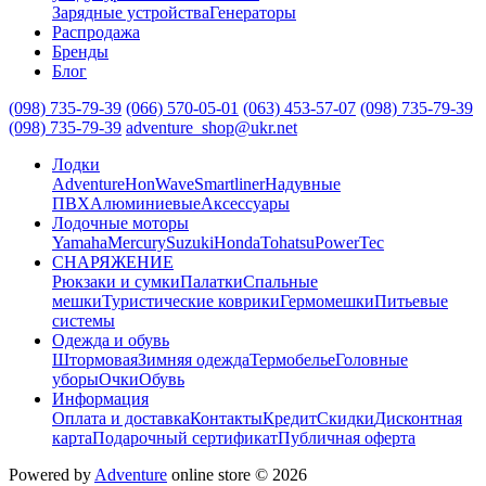
Зарядные устройства
Генераторы
Распродажа
Бренды
Блог
(098) 735-79-39
(066) 570-05-01
(063) 453-57-07
(098) 735-79-39
(098) 735-79-39
adventure_shop@ukr.net
Лодки
Adventure
HonWave
Smartliner
Надувные
ПВХ
Алюминиевые
Аксессуары
Лодочные моторы
Yamaha
Mercury
Suzuki
Honda
Tohatsu
PowerTec
СНАРЯЖЕНИЕ
Рюкзаки и сумки
Палатки
Спальные
мешки
Туристические коврики
Гермомешки
Питьевые
системы
Одежда и обувь
Штормовая
Зимняя одежда
Термобелье
Головные
уборы
Очки
Обувь
Информация
Оплата и доставка
Контакты
Кредит
Скидки
Дисконтная
карта
Подарочный сертификат
Публичная оферта
Powered by
Adventure
online store © 2026