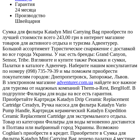
Гарантия
24 месяца
Производство
Швейцария
Сумка для фильтра Katadyn Mini Carrying Bag приобрести по
лучшей стоимости всего 243,00 грн в интернет магазине
товаров для активного отдыха и туризма Адвентурер.
Большой ассортимент Туристическое снаряжение с доставкой
во все города Украины. У нас есть бренды: Grand Canyon,
Sensor, Tribe. Взгляните и купите также Рюкзаки и сумки,
Палатки в каталоге Адвенчер. Наберите нашим консультантам
по номеру (098) 735-79-39 и мы поможем приобрести
покупателям городов: Днепропетровск, Запорожье, Львов.
В электронном магазине
adventurer.com.ua
найдете все важное
для туризма от надежных компаний Therm-a-Rest, BergHoff. В
подгруппе Фильтры для воды на все есть гарантия.
Приобретайте Картридж Katadyn Drip Ceramic Replacement
Cartridge Ceradyn, Ручка насоса для фильтра Katadyn Vario
Pump Handle, Картридж керамический Katadyn Expedition
Ceramic Replacement Cartridge для экстремального отдыха.
Товар из категории Фильтры для воды мгновенно доставится
в Полтава или выбранный город Украины. Возможно
Coghlan's приобрести в кредит. Приобретите в Сумка для
фильтра Katadyn Mini Carrying Bag дешево палатки 4 местные