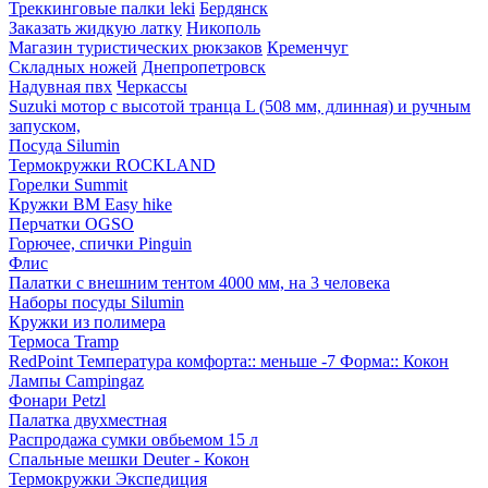
Треккинговые палки leki
Бердянск
Заказать жидкую латку
Никополь
Магазин туристических рюкзаков
Кременчуг
Складных ножей
Днепропетровск
Надувная пвх
Черкассы
Suzuki мотор с высотой транца L (508 мм, длинная) и ручным
запуском,
Посуда Silumin
Термокружки ROCKLAND
Горелки Summit
Кружки BM Easy hike
Перчатки OGSO
Горючее, спички Pinguin
Флис
Палатки с внешним тентом 4000 мм, на 3 человека
Наборы посуды Silumin
Кружки из полимера
Термоса Tramp
RedPoint Температура комфорта:: меньше -7 Форма:: Кокон
Лампы Campingaz
Фонари Petzl
Палатка двухместная
Распродажа сумки овбьемом 15 л
Спальные мешки Deuter - Кокон
Термокружки Экспедиция