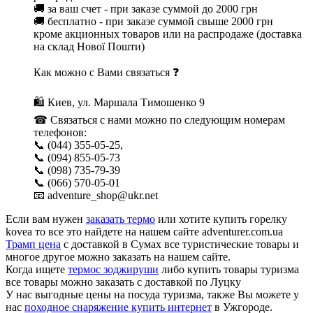
🚚 за ваш счет - при заказе суммой до 2000 грн
🚚 бесплатно - при заказе суммой свыше 2000 грн
кроме акционных товаров или на распродаже (доставка
на склад Нової Пошти)
Как можно с Вами связаться ❓
🛍 Киев, ул. Маршала Тимошенко 9
☎ Связаться с нами можно по следующим номерам
телефонов:
📞 (044) 355-05-25,
📞 (094) 855-05-73
📞 (098) 735-79-39
📞 (066) 570-05-01
📧 adventure_shop@ukr.net
Если вам нужен
заказать термо
или хотите купить горелку
kovea то все это найдете на нашем сайте adventurer.com.ua
Трамп цена
с доставкой в Сумах все туристические товары и
многое другое можно заказать на нашем сайте.
Когда ищете
термос зоджируши
либо купить товары туризма
все товары можно заказать с доставкой по Луцку
У нас выгодные цены на посуда туризма, также Вы можете у
нас
походное снаряжение купить интернет
в Ужгороде.