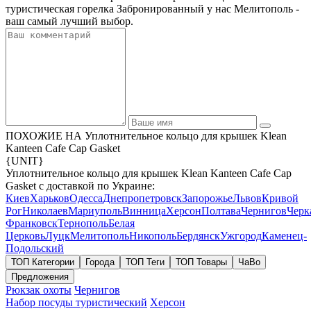
туристическая горелка Забронированный у нас Мелитополь -
ваш самый лучший выбор.
ПОХОЖИЕ НА Уплотнительное кольцо для крышек Klean
Kanteen Cafe Cap Gasket
{UNIT}
Уплотнительное кольцо для крышек Klean Kanteen Cafe Cap
Gasket с доставкой по Украине:
Киев
Харьков
Одесса
Днепропетровск
Запорожье
Львов
Кривой
Рог
Николаев
Мариуполь
Винница
Херсон
Полтава
Чернигов
Черк
Франковск
Тернополь
Белая
Церковь
Луцк
Мелитополь
Никополь
Бердянск
Ужгород
Каменец-
Подольский
ТОП Категории
Города
ТОП Теги
ТОП Товары
ЧаВо
Предложения
Рюкзак охоты
Чернигов
Набор посуды туристический
Херсон