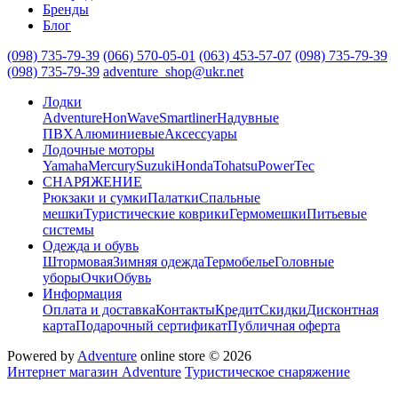
Бренды
Блог
(098) 735-79-39
(066) 570-05-01
(063) 453-57-07
(098) 735-79-39
(098) 735-79-39
adventure_shop@ukr.net
Лодки
Adventure
HonWave
Smartliner
Надувные
ПВХ
Алюминиевые
Аксессуары
Лодочные моторы
Yamaha
Mercury
Suzuki
Honda
Tohatsu
PowerTec
СНАРЯЖЕНИЕ
Рюкзаки и сумки
Палатки
Спальные
мешки
Туристические коврики
Гермомешки
Питьевые
системы
Одежда и обувь
Штормовая
Зимняя одежда
Термобелье
Головные
уборы
Очки
Обувь
Информация
Оплата и доставка
Контакты
Кредит
Скидки
Дисконтная
карта
Подарочный сертификат
Публичная оферта
Powered by
Adventure
online store © 2026
Интернет магазин Adventure
Туристическое снаряжение