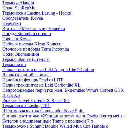
Термоса Aladdin
Ножи SanRenMu
Термоноски Lasting Lasting - Носки
Обогреватели Kovea
Перчатки
Винты JetMar сталь нержавейка
Посуда Summit из стекло
Горелки Kovea
Наборы посуды Klean Kanteen
Столовые приборы Terra Incognita
Ножи Экспедиция
Термос Stanley (Стенли)
Термоноски
Палки треккинговые Leki Aergon Lite 2 Carbon
Якорь складной "кошка"
Налобный фонарь Petzl e+LITE
Палки треккинговые Leki Carbonlite XL
Непромокаемые перчатки жен. Extremities Wmn's Corbett GTX
Black XS
Рюкзак Travel Extreme X-Race 18 L
Термоноски Lasting TKP
Штормовая куртка Commandor Neve Spirit
Спички охотничьи «Женщины хотят меня. Рыбы боятся меня»
Котелок анодированный Tramp с крышкой 7 л
Термокружка Summit Double Walled Mug Clip Handle с