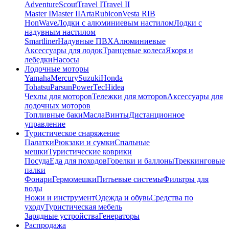
Adventure
Scout
Travel I
Travel II
Master I
Master II
Arta
Rubicon
Vesta RIB
HonWave
Лодки с алюминиевым настилом
Лодки с
надувным настилом
Smartliner
Надувные ПВХ
Алюминиевые
Аксессуары для лодок
Транцевые колеса
Якоря и
лебедки
Насосы
Лодочные моторы
Yamaha
Mercury
Suzuki
Honda
Tohatsu
Parsun
PowerTec
Hidea
Чехлы для моторов
Тележки для моторов
Аксессуары для
лодочных моторов
Топливные баки
Масла
Винты
Дистанционное
управление
Туристическое снаряжение
Палатки
Рюкзаки и сумки
Спальные
мешки
Туристические коврики
Посуда
Еда для походов
Горелки и баллоны
Треккинговые
палки
Фонари
Гермомешки
Питьевые системы
Фильтры для
воды
Ножи и инструмент
Одежда и обувь
Средства по
уходу
Туристическая мебель
Зарядные устройства
Генераторы
Распродажа