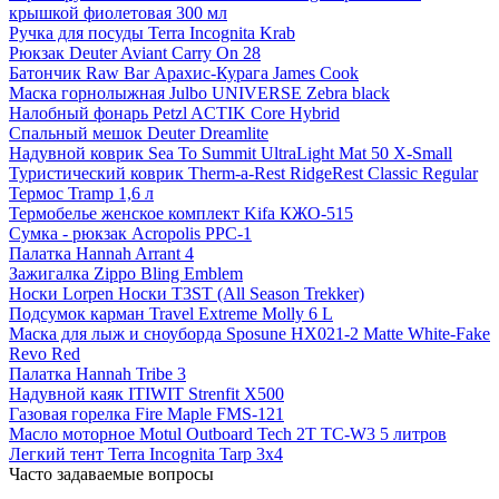
крышкой фиолетовая 300 мл
Ручка для посуды Terra Incognita Krab
Рюкзак Deuter Aviant Carry On 28
Батончик Raw Bar Арахис-Курага James Cook
Маска горнолыжная Julbo UNIVERSE Zebra black
Налобный фонарь Petzl ACTIK Core Hybrid
Спальный мешок Deuter Dreamlite
Надувной коврик Sea To Summit UltraLight Mat 50 X-Small
Туристический коврик Therm-a-Rest RidgeRest Classic Regular
Термос Tramp 1,6 л
Термобелье женское комплект Kifa КЖО-515
Сумка - рюкзак Acropolis РРС-1
Палатка Hannah Arrant 4
Зажигалка Zippo Bling Emblem
Носки Lorpen Носки T3ST (All Season Trekker)
Подсумок карман Travel Extreme Molly 6 L
Маска для лыж и сноуборда Sposune HX021-2 Matte White-Fake
Revo Red
Палатка Hannah Tribe 3
Надувной каяк ITIWIT Strenfit X500
Газовая горелка Fire Maple FMS-121
Масло моторное Motul Outboard Tech 2T TC-W3 5 литров
Легкий тент Terra Incognita Tarp 3x4
Часто задаваемые вопросы