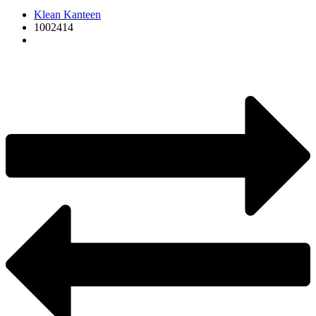
Klean Kanteen
1002414