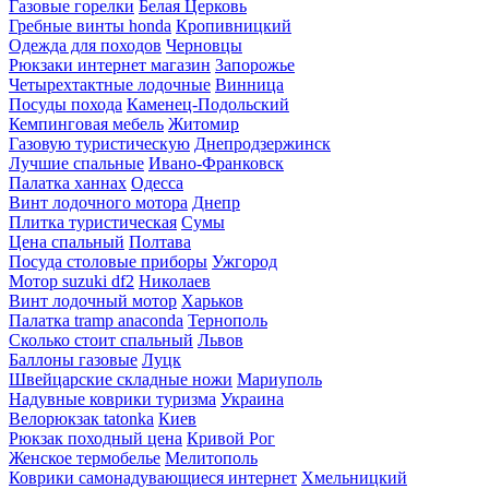
Газовые горелки
Белая Церковь
Гребные винты honda
Кропивницкий
Одежда для походов
Черновцы
Рюкзаки интернет магазин
Запорожье
Четырехтактные лодочные
Винница
Посуды похода
Каменец-Подольский
Кемпинговая мебель
Житомир
Газовую туристическую
Днепродзержинск
Лучшие спальные
Ивано-Франковск
Палатка ханнах
Одесса
Винт лодочного мотора
Днепр
Плитка туристическая
Сумы
Цена спальный
Полтава
Посуда столовые приборы
Ужгород
Мотор suzuki df2
Николаев
Винт лодочный мотор
Харьков
Палатка tramp anaconda
Тернополь
Сколько стоит спальный
Львов
Баллоны газовые
Луцк
Швейцарские складные ножи
Мариуполь
Надувные коврики туризма
Украина
Велорюкзак tatonka
Киев
Рюкзак походный цена
Кривой Рог
Женское термобелье
Мелитополь
Коврики самонадувающиеся интернет
Хмельницкий