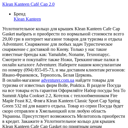
Klean Kanteen Café Cap 2.0
Бренд
Klean Kanteen
Уплотнительное кольцо для крышек Klean Kanteen Cafe Cap
Gasket выбрать и приобрести по нормальной стоимости всего
29,00 грн в интернет магазине товаров для туризма и отдыха
Adventurer. Снаряжение для любых задач Туристическое
снаряжение с доставкой по Киеву. Только у нас такие
известные бренды как: Yamalube, Noname, Технопарус.
Смотрите и покупайте также Ножи, Треккинговые палки в
онлайн каталоге Adventurer. Наберите нашим консультантам
по номеру (094) 855-05-73, и мы доставим клиентам регионов:
Ивано-Франковск, Тернополь, Белая Церковь.
В онлайн-магазине
adventurer.com.ua
найдете товары для
туризма от известных фирм Bolle, Praktica. В разделе Посуда
на все товары есть гарантия Оформляйте Набор посуды Sea To
Summit Alpha Cookset 2.2, Котелок с теплообменником Fire
Maple Feast K2, Фляга Klean Kanteen Classic Sport Cap Spring
Green 532 ml для вашего отдыха. Товар из серии Посуда будет
скоро отправлен в Хмельницкий или любую область
Украины. Присутствует возможность Мелитополь приобрести
в кредит. Закажите в Уплотнительное кольцо для крышек
Klean Kanteen Cafe Cap Gasket по приятным ценам