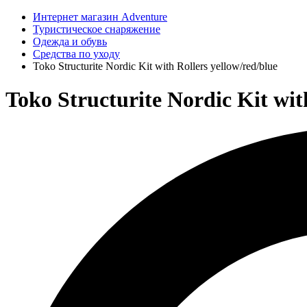
Интернет магазин Adventure
Туристическое снаряжение
Одежда и обувь
Средства по уходу
Toko Structurite Nordic Kit with Rollers yellow/red/blue
Toko Structurite Nordic Kit wit