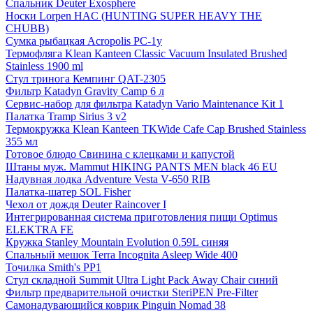
Спальник Deuter Exosphere
Носки Lorpen HAC (HUNTING SUPER HEAVY THE
CHUBB)
Сумка рыбацкая Acropolis РС-1у
Термофляга Klean Kanteen Classic Vacuum Insulated Brushed
Stainless 1900 ml
Стул тринога Кемпинг QAT-2305
Фильтр Katadyn Gravity Camp 6 л
Сервис-набор для фильтра Katadyn Vario Maintenance Kit 1
Палатка Tramp Sirius 3 v2
Термокружка Klean Kanteen TKWide Cafe Cap Brushed Stainless
355 мл
Готовое блюдо Свинина с клецками и капустой
Штаны муж. Mammut HIKING PANTS MEN black 46 EU
Надувная лодка Adventure Vesta V-650 RIB
Палатка-шатер SOL Fisher
Чехол от дождя Deuter Raincover I
Интегрированная система приготовления пищи Optimus
ELEKTRA FE
Кружка Stanley Mountain Evolution 0.59L синяя
Спальный мешок Terra Incognita Asleep Wide 400
Точилка Smith's PP1
Стул складной Summit Ultra Light Pack Away Сhair синий
Фильтр предварительной очистки SteriPEN Pre-Filter
Самонадувающийся коврик Pinguin Nomad 38