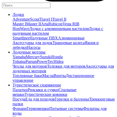
Лодки
Adventure
Scout
Travel I
Travel II
Master I
Master II
Arta
Rubicon
Vesta RIB
HonWave
Лодки с алюминиевым настилом
Лодки с
надувным настилом
Smartliner
Надувные ПВХ
Алюминиевые
Аксессуары для лодок
Транцевые колеса
Якоря и
лебедки
Насосы
Лодочные моторы
Yamaha
Mercury
Suzuki
Honda
Tohatsu
Parsun
PowerTec
Hidea
Чехлы для моторов
Тележки для моторов
Аксессуары для
лодочных моторов
Топливные баки
Масла
Винты
Дистанционное
управление
Туристическое снаряжение
Палатки
Рюкзаки и сумки
Спальные
мешки
Туристические коврики
Посуда
Еда для походов
Горелки и баллоны
Треккинговые
палки
Фонари
Гермомешки
Питьевые системы
Фильтры для
воды