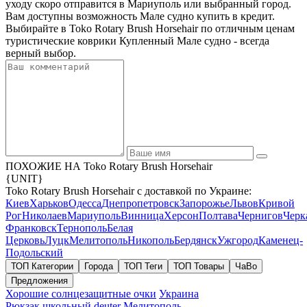
уходу скоро отправится в Мариуполь или выбранный город.
Вам доступны возможность Мале судно купить в кредит.
Выбирайте в Toko Rotary Brush Horsehair по отличным ценам
туристические коврики Купленный Мале судно - всегда
верный выбор.
ПОХОЖИЕ НА Toko Rotary Brush Horsehair
{UNIT}
Toko Rotary Brush Horsehair с доставкой по Украине:
Киев
Харьков
Одесса
Днепропетровск
Запорожье
Львов
Кривой
Рог
Николаев
Мариуполь
Винница
Херсон
Полтава
Чернигов
Черк
Франковск
Тернополь
Белая
Церковь
Луцк
Мелитополь
Никополь
Бердянск
Ужгород
Каменец-
Подольский
ТОП Категории
Города
ТОП Теги
ТОП Товары
ЧаВо
Предложения
Хорошие солнцезащитные очки
Украина
Рюкзак школьный deuter
Мелитополь