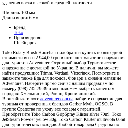
удаления воска высокой и средней плотности.
Ширина: 100 мм
Длина ворса: 6 мм
Бренд
Toko
Производство
Швейцария
Toko Rotary Brush Horsehair подобрать и купить по выгодной
стоимости всего 2 944,00 грн в интернет магазине снаряжения
для туристов Adventurer. Огромный выбор Туристическое
снаряжение с доставкой по Украине. В наличии вы можете
найти продукцию: Trimm, Verdani, Victorinox. Посмотрите и
закажите также Еда для походов, Фонари в онлайн магазине
Adventurer. Наберите прямо сейчас нашим продавцам по
номеру (098) 735-79-39 и мы поможем выбрать клиентам
городов: Хмельницкий, Ровно, Кропивницкий.
В онлайн-каталоге
adventurer.com.ua
найдете снаряжение для
туризма от проверенных брендов Gerber Myth, OGSO. В
группе Средства по уходу все товары с гарантией.
Приобретайте Toko Carbon GripSpray Klister silver 70ml, Toko
JetStream Powder yellow 30g, Toko Carbon Klister multiviola 60ml
для туристических походов. Любой товар ряда Средства по