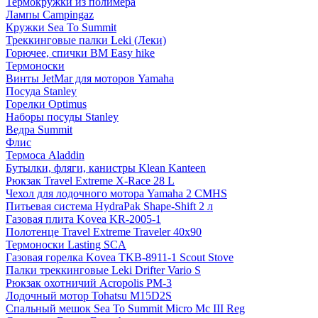
Термокружки из полимера
Лампы Campingaz
Кружки Sea To Summit
Треккинговые палки Leki (Леки)
Горючее, спички BM Easy hike
Термоноски
Винты JetMar для моторов Yamaha
Посуда Stanley
Горелки Optimus
Наборы посуды Stanley
Ведра Summit
Флис
Термоса Aladdin
Бутылки, фляги, канистры Klean Kanteen
Рюкзак Travel Extreme X-Race 28 L
Чехол для лодочного мотора Yamaha 2 CMHS
Питьевая система HydraPak Shape-Shift 2 л
Газовая плита Kovea KR-2005-1
Полотенце Travel Extreme Traveler 40x90
Термоноски Lasting SCA
Газовая горелка Kovea TKB-8911-1 Scout Stove
Палки треккинговые Leki Drifter Vario S
Рюкзак охотничий Acropolis РМ-3
Лодочный мотор Tohatsu M15D2S
Спальный мешок Sea To Summit Micro Mc III Reg