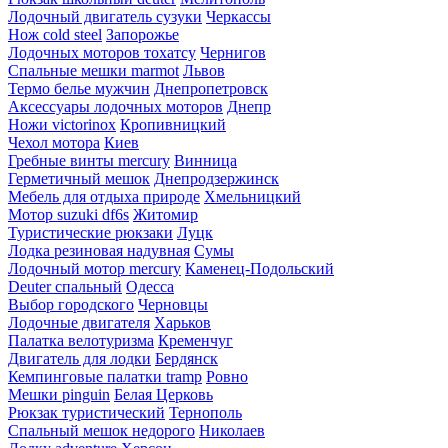
Лодочный двигатель сузуки
Черкассы
Нож cold steel
Запорожье
Лодочных моторов тохатсу
Чернигов
Спальные мешки marmot
Львов
Термо белье мужчин
Днепропетровск
Аксессуары лодочных моторов
Днепр
Ножи victorinox
Кропивницкий
Чехол мотора
Киев
Гребные винты mercury
Винница
Герметичный мешок
Днепродзержинск
Мебель для отдыха природе
Хмельницкий
Мотор suzuki df6s
Житомир
Туристические рюкзаки
Луцк
Лодка резиновая надувная
Сумы
Лодочный мотор mercury
Каменец-Подольский
Deuter спальный
Одесса
Выбор городского
Черновцы
Лодочные двигателя
Харьков
Палатка велотуризма
Кременчуг
Двигатель для лодки
Бердянск
Кемпинговые палатки tramp
Ровно
Мешки pinguin
Белая Церковь
Рюкзак туристический
Тернополь
Спальный мешок недорого
Николаев