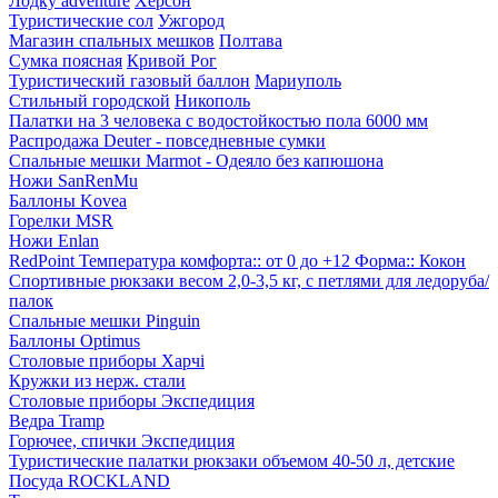
Лодку adventure
Херсон
Туристические сол
Ужгород
Магазин спальных мешков
Полтава
Сумка поясная
Кривой Рог
Туристический газовый баллон
Мариуполь
Стильный городской
Никополь
Палатки на 3 человека с водостойкостью пола 6000 мм
Распродажа Deuter - повседневные сумки
Спальные мешки Marmot - Одеяло без капюшона
Ножи SanRenMu
Баллоны Kovea
Горелки MSR
Ножи Enlan
RedPoint Температура комфорта:: от 0 до +12 Форма:: Кокон
Спортивные рюкзаки весом 2,0-3,5 кг, с петлями для ледоруба/
палок
Спальные мешки Pinguin
Баллоны Optimus
Столовые приборы Харчі
Кружки из нерж. стали
Столовые приборы Экспедиция
Ведра Tramp
Горючее, спички Экспедиция
Туристические палатки рюкзаки объемом 40-50 л, детские
Посуда ROCKLAND