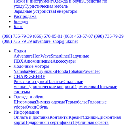
Ножи и инструмент
Одежда и обувь
Средства по
уходу
Туристическая мебель
Зарядные устройства
Генераторы
Распродажа
Бренды
Блог
(098) 735-79-39
(066) 570-05-01
(063) 453-57-07
(098) 735-79-39
(098) 735-79-39
adventure_shop@ukr.net
Лодки
Adventure
HonWave
Smartliner
Надувные
ПВХ
Алюминиевые
Аксессуары
Лодочные моторы
Yamaha
Mercury
Suzuki
Honda
Tohatsu
PowerTec
СНАРЯЖЕНИЕ
Рюкзаки и сумки
Палатки
Спальные
мешки
Туристические коврики
Гермомешки
Питьевые
системы
Одежда и обувь
Штормовая
Зимняя одежда
Термобелье
Головные
уборы
Очки
Обувь
Информация
Оплата и доставка
Контакты
Кредит
Скидки
Дисконтная
карта
Подарочный сертификат
Публичная оферта