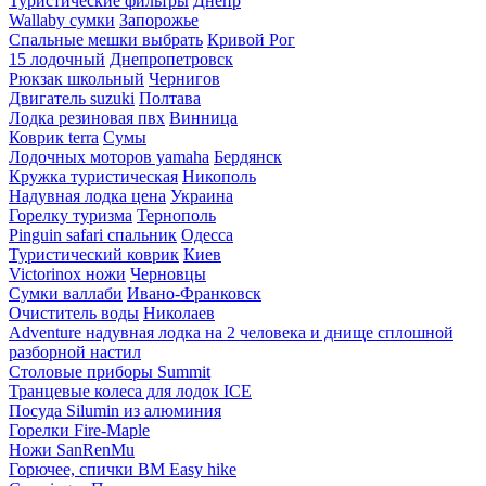
Туристические фильтры
Днепр
Wallaby сумки
Запорожье
Спальные мешки выбрать
Кривой Рог
15 лодочный
Днепропетровск
Рюкзак школьный
Чернигов
Двигатель suzuki
Полтава
Лодка резиновая пвх
Винница
Коврик terra
Сумы
Лодочных моторов yamaha
Бердянск
Кружка туристическая
Никополь
Надувная лодка цена
Украина
Горелку туризма
Тернополь
Pinguin safari спальник
Одесса
Туристический коврик
Киев
Victorinox ножи
Черновцы
Сумки валлаби
Ивано-Франковск
Очиститель воды
Николаев
Adventure надувная лодка на 2 человека и днище сплошной
разборной настил
Столовые приборы Summit
Транцевые колеса для лодок ICE
Посуда Silumin из алюминия
Горелки Fire-Maple
Ножи SanRenMu
Горючее, спички BM Easy hike