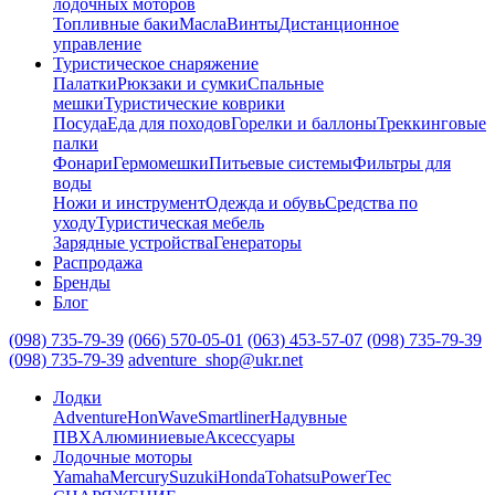
лодочных моторов
Топливные баки
Масла
Винты
Дистанционное
управление
Туристическое снаряжение
Палатки
Рюкзаки и сумки
Спальные
мешки
Туристические коврики
Посуда
Еда для походов
Горелки и баллоны
Треккинговые
палки
Фонари
Гермомешки
Питьевые системы
Фильтры для
воды
Ножи и инструмент
Одежда и обувь
Средства по
уходу
Туристическая мебель
Зарядные устройства
Генераторы
Распродажа
Бренды
Блог
(098) 735-79-39
(066) 570-05-01
(063) 453-57-07
(098) 735-79-39
(098) 735-79-39
adventure_shop@ukr.net
Лодки
Adventure
HonWave
Smartliner
Надувные
ПВХ
Алюминиевые
Аксессуары
Лодочные моторы
Yamaha
Mercury
Suzuki
Honda
Tohatsu
PowerTec