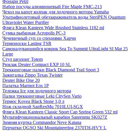
Фонари Petzl
Набор посуды алюминиевый Fire Maple FMC-213
Чехол на капот колпак для лодочного мотора Yamaha
Ультрафиолетовый обеззараживатель воды SteriPEN Quantum
Ultraviolet Water Purifier
Фляга Klean Kanteen Wide Brushed Stainless 1182 ml
Сумка рыбацкая Acropolis РС-3
Чечевичный суп со специями Харчи
Термоноски Lasting TSR
Самонадувающийся коврик Sea To Summit UltraLight SI Mat 25
Large
Стул шезлонг Totem
Рюкзак Deuter Compact EXP 10 SL
Треккинговые палки Black Diamond Trail Sport 3
Зажигалка Zippo Texas Twister
Deuter Bike One 20
Палатка Marmot Eos 1P
Тележка Ice для лодочного мотора
Палки треккинговые Leki CitySen Vario
Термос Kovea Black Stone 1,0 л
Нож складной SanRenMu 7010LUI-SGX
Фляга Klean Kanteen Classic Sport Cap Spring Green 532 ml
Мультифункциональный карабин Sanrenmu SK027Z
Зимняя куртка Commandor Neve Katana
Перчатки OGSO Ski Mountaineering 2370TH-HVY L