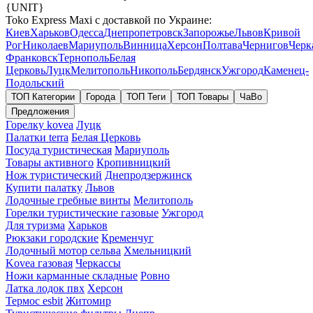
{UNIT}
Toko Express Maxi с доставкой по Украине:
Киев
Харьков
Одесса
Днепропетровск
Запорожье
Львов
Кривой
Рог
Николаев
Мариуполь
Винница
Херсон
Полтава
Чернигов
Черк
Франковск
Тернополь
Белая
Церковь
Луцк
Мелитополь
Никополь
Бердянск
Ужгород
Каменец-
Подольский
ТОП Категории
Города
ТОП Теги
ТОП Товары
ЧаВо
Предложения
Горелку kovea
Луцк
Палатки terra
Белая Церковь
Посуда туристическая
Мариуполь
Товары активного
Кропивницкий
Нож туристический
Днепродзержинск
Купити палатку
Львов
Лодочные гребные винты
Мелитополь
Горелки туристические газовые
Ужгород
Для туризма
Харьков
Рюкзаки городские
Кременчуг
Лодочный мотор сельва
Хмельницкий
Kovea газовая
Черкассы
Ножи карманные складные
Ровно
Латка лодок пвх
Херсон
Термос esbit
Житомир