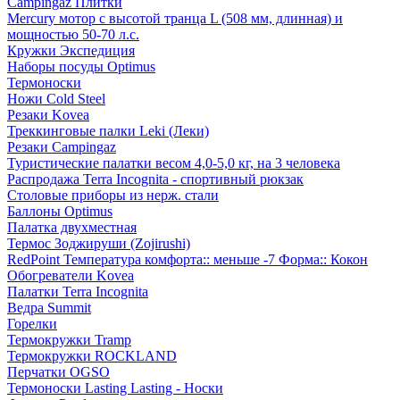
Campingaz Плитки
Mercury мотор с высотой транца L (508 мм, длинная) и
мощностью 50-70 л.с.
Кружки Экспедиция
Наборы посуды Optimus
Термоноски
Ножи Cold Steel
Резаки Kovea
Треккинговые палки Leki (Леки)
Резаки Campingaz
Туристические палатки весом 4,0-5,0 кг, на 3 человека
Распродажа Terra Incognita - спортивный рюкзак
Столовые приборы из нерж. стали
Баллоны Optimus
Палатка двухместная
Термос Зоджируши (Zojirushi)
RedPoint Температура комфорта:: меньше -7 Форма:: Кокон
Обогреватели Kovea
Палатки Terra Incognita
Ведра Summit
Горелки
Термокружки Tramp
Термокружки ROCKLAND
Перчатки OGSO
Термоноски Lasting Lasting - Носки