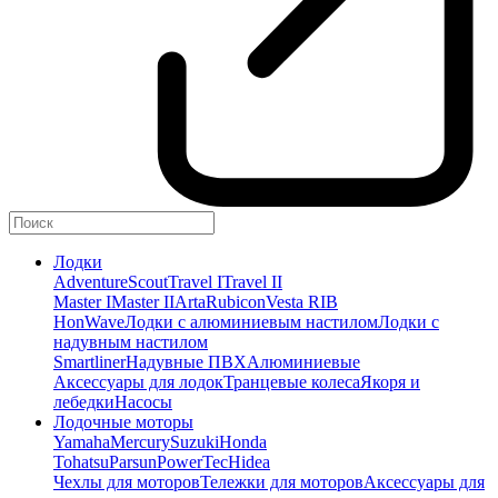
Лодки
Adventure
Scout
Travel I
Travel II
Master I
Master II
Arta
Rubicon
Vesta RIB
HonWave
Лодки с алюминиевым настилом
Лодки с
надувным настилом
Smartliner
Надувные ПВХ
Алюминиевые
Аксессуары для лодок
Транцевые колеса
Якоря и
лебедки
Насосы
Лодочные моторы
Yamaha
Mercury
Suzuki
Honda
Tohatsu
Parsun
PowerTec
Hidea
Чехлы для моторов
Тележки для моторов
Аксессуары для