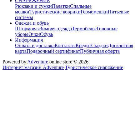
СНАРЯЖЕНИЕ
Рюкзаки и сумки
Палатки
Спальные
мешки
Туристические коврики
Гермомешки
Питьевые
системы
Одежда и обувь
Штормовая
Зимняя одежда
Термобелье
Головные
уборы
Очки
Обувь
Информация
Оплата и доставка
Контакты
Кредит
Скидки
Дисконтная
карта
Подарочный сертификат
Публичная оферта
Powered by
Adventure
online store © 2026
Интернет магазин Adventure
Туристическое снаряжение