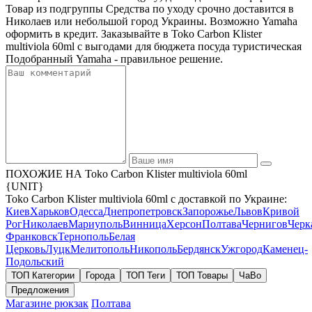
Товар из подгруппы Средства по уходу срочно доставится в
Николаев или небольшой город Украины. Возможно Yamaha
оформить в кредит. Заказывайте в Toko Carbon Klister
multiviola 60ml с выгодами для бюджета посуда туристическая
Подобранный Yamaha - правильное решение.
ПОХОЖИЕ НА Toko Carbon Klister multiviola 60ml
{UNIT}
Toko Carbon Klister multiviola 60ml с доставкой по Украине:
Киев
Харьков
Одесса
Днепропетровск
Запорожье
Львов
Кривой
Рог
Николаев
Мариуполь
Винница
Херсон
Полтава
Чернигов
Черк
Франковск
Тернополь
Белая
Церковь
Луцк
Мелитополь
Никополь
Бердянск
Ужгород
Каменец-
Подольский
ТОП Категории
Города
ТОП Теги
ТОП Товары
ЧаВо
Предложения
Магазине рюкзак
Полтава