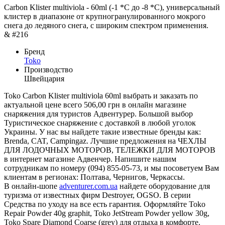
Carbon Klister multiviola - 60ml (-1 *С до -8 *С), универсальный
клистер в диапазоне от крупногранулированного мокрого
снега до ледяного снега, с широким спектром применения.
& #216
Бренд
Toko
Производство
Швейцария
Toko Carbon Klister multiviola 60ml выбрать и заказать по
актуальной цене всего 506,00 грн в онлайн магазине
снаряжения для туристов Адвентурер. Большой выбор
Туристическое снаряжение с доставкой в любой уголок
Украины. У нас вы найдете такие известные бренды как:
Brenda, CAT, Campingaz. Лучшие предложения на ЧЕХЛЫ
ДЛЯ ЛОДОЧНЫХ МОТОРОВ, ТЕЛЕЖКИ ДЛЯ МОТОРОВ
в интернет магазине Адвенчер. Напишите нашим
сотрудникам по номеру (094) 855-05-73, и мы посоветуем Вам
клиентам в регионах: Полтава, Чернигов, Черкассы.
В онлайн-шопе
adventurer.com.ua
найдете оборудование для
туризма от известных фирм Destroyer, OGSO. В серии
Средства по уходу на все есть гарантия. Оформляйте Toko
Repair Powder 40g graphit, Toko JetStream Powder yellow 30g,
Toko Spare Diamond Coarse (grey) для отдыха в комфорте.