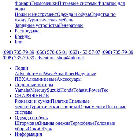
Фонари
Гермомешки
Питьевые системы
Фильтры для
воды
Ножи и инструмент
Одежда и обувь
Средства по
уходу
Туристическая мебель
Зарядные устройства
Генераторы
Распродажа
Бренды
Блог
(098) 735-79-39
(066) 570-05-01
(063) 453-57-07
(098) 735-79-39
(098) 735-79-39
adventure_shop@ukr.net
Лодки
Adventure
HonWave
Smartliner
Надувные
ПВХ
Алюминиевые
Аксессуары
Лодочные моторы
Yamaha
Mercury
Suzuki
Honda
Tohatsu
PowerTec
СНАРЯЖЕНИЕ
Рюкзаки и сумки
Палатки
Спальные
мешки
Туристические коврики
Гермомешки
Питьевые
системы
Одежда и обувь
Штормовая
Зимняя одежда
Термобелье
Головные
уборы
Очки
Обувь
Информация