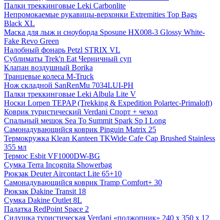
Палки треккинговые Leki Carbonlite
Непромокаемые рукавицы-верхонки Extremities Top Bags
Black XL
Маска для лыж и сноуборда Sposune HX008-3 Glossy White-
Fake Revo Green
Налобный фонарь Petzl STRIX VL
Сублиматы Trek'n Eat Черничный суп
Клапан воздушный Borika
Транцевые колеса M-Truck
Нож складной SanRenMu 7034LUI-PH
Палки треккинговые Leki Albula Lite V
Носки Lorpen TEPAP (Trekking & Expedition Polartec-Primaloft)
Коврик туристический Verdani Спорт + чехол
Спальный мешок Sea To Summit Spark Sp I Long
Самонадувающийся коврик Pinguin Matrix 25
Термокружка Klean Kanteen TKWide Cafe Cap Brushed Stainless
355 мл
Термос Esbit VF1000DW-BG
Сумка Terra Incognita Showerbag
Рюкзак Deuter Aircontact Lite 65+10
Самонадувающийся коврик Tramp Comfort+ 30
Рюкзак Dakine Transit 18
Сумка Dakine Outlet 8L
Палатка RedPoint Space 2
Сидушка туристическая Verdani «поджопник» 240 x 350 х 12