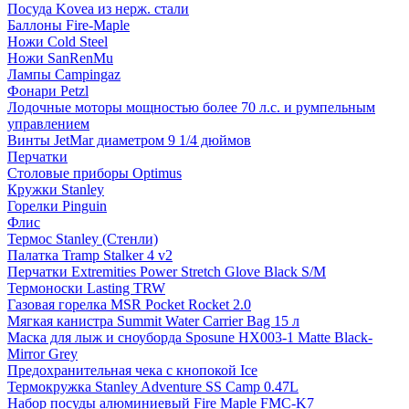
Посуда Kovea из нерж. стали
Баллоны Fire-Maple
Ножи Cold Steel
Ножи SanRenMu
Лампы Campingaz
Фонари Petzl
Лодочные моторы мощностью более 70 л.с. и румпельным
управлением
Винты JetMar диаметром 9 1/4 дюймов
Перчатки
Столовые приборы Optimus
Кружки Stanley
Горелки Pinguin
Флис
Термос Stanley (Стенли)
Палатка Tramp Stalker 4 v2
Перчатки Extremities Power Stretch Glove Black S/M
Термоноски Lasting TRW
Газовая горелка MSR Pocket Rocket 2.0
Мягкая канистра Summit Water Carrier Bag 15 л
Маска для лыж и сноуборда Sposune HX003-1 Matte Black-
Mirror Grey
Предохранительная чека с кнопокой Ice
Термокружка Stanley Adventure SS Camp 0.47L
Набор посуды алюминиевый Fire Maple FMC-K7