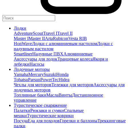
Лодки
Adventure
Scout
Travel I
Travel II
Master I
Master II
Arta
Rubicon
Vesta RIB
HonWave
Лодки с алюминиевым настилом
Лодки с
надувным настилом
Smartliner
Надувные ПВХ
Алюминиевые
Аксессуары для лодок
Транцевые колеса
Якоря и
лебедки
Насосы
Лодочные моторы
Yamaha
Mercury
Suzuki
Honda
Tohatsu
Parsun
PowerTec
Hidea
Чехлы для моторов
Тележки для моторов
Аксессуары для
лодочных моторов
Топливные баки
Масла
Винты
Дистанционное
управление
Туристическое снаряжение
Палатки
Рюкзаки и сумки
Спальные
мешки
Туристические коврики
Посуда
Еда для походов
Горелки и баллоны
Треккинговые
палки