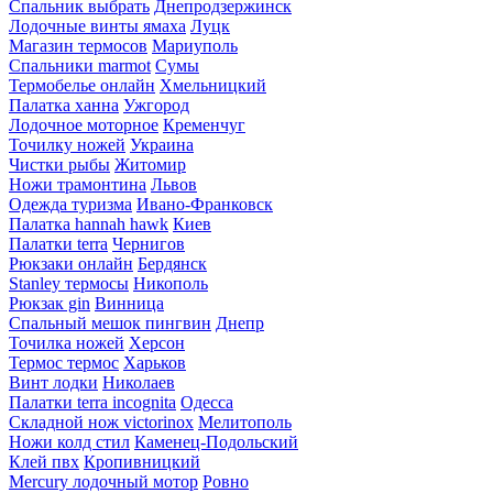
Спальник выбрать
Днепродзержинск
Лодочные винты ямаха
Луцк
Магазин термосов
Мариуполь
Спальники marmot
Сумы
Термобелье онлайн
Хмельницкий
Палатка ханна
Ужгород
Лодочное моторное
Кременчуг
Точилку ножей
Украина
Чистки рыбы
Житомир
Ножи трамонтина
Львов
Одежда туризма
Ивано-Франковск
Палатка hannah hawk
Киев
Палатки terra
Чернигов
Рюкзаки онлайн
Бердянск
Stanley термосы
Никополь
Рюкзак gin
Винница
Спальный мешок пингвин
Днепр
Точилка ножей
Херсон
Термос термос
Харьков
Винт лодки
Николаев
Палатки terra incognita
Одесса
Складной нож victorinox
Мелитополь
Ножи колд стил
Каменец-Подольский
Клей пвх
Кропивницкий
Mercury лодочный мотор
Ровно