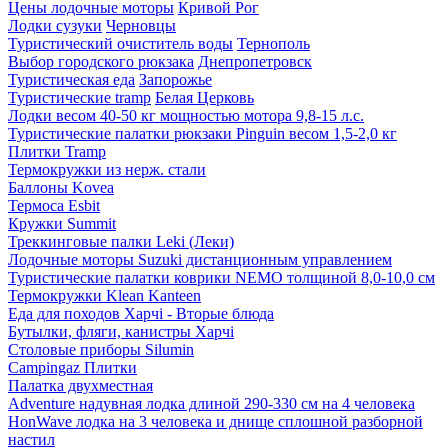
Цены лодочные моторы
Кривой Рог
Лодки сузуки
Черновцы
Туристический очиститель воды
Тернополь
Выбор городского рюкзака
Днепропетровск
Туристическая еда
Запорожье
Туристические tramp
Белая Церковь
Лодки весом 40-50 кг мощностью мотора 9,8-15 л.с.
Туристические палатки рюкзаки Pinguin весом 1,5-2,0 кг
Плитки Tramp
Термокружки из нерж. стали
Баллоны Kovea
Термоса Esbit
Кружки Summit
Треккинговые палки Leki (Леки)
Лодочные моторы Suzuki дистанционным управлением
Туристические палатки коврики NEMO толщиной 8,0-10,0 см
Термокружки Klean Kanteen
Еда для походов Харчі - Вторые блюда
Бутылки, фляги, канистры Харчі
Столовые приборы Silumin
Campingaz Плитки
Палатка двухместная
Adventure надувная лодка длиной 290-330 см на 4 человека
HonWave лодка на 3 человека и днище сплошной разборной
настил