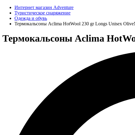
Интернет магазин Adventure
Туристическое снаряжение
Одежда и обувь
Термокальсоны Aclima HotWool 230 gr Longs Unisex Olive
Термокальсоны Aclima HotWool