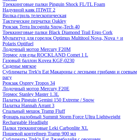
Tреккинговые палки Pinguin Shock FL/TL Foam
Надувной каяк ITIWIT 2
Вилка-гриль телескопическая
Тактические перчатки Oakley
Рюкзак Terra Incognita Snow-Tech 40
Треккинговые палки Black Diamond Trail Ergo Cork
Мультитул для горелок Optimus Multitool Nova, Nova + и
Polaris Optifuel
Лодочный мотор Mercury F20M
Термос для еды ROCKLAND Comet 1 L
Газовый баллон Kovea KGF-0230
Сиденье мягкое
Сублиматы Trek'n Eat Макароны с лесными грибами и соевым
рагу
Рюкзак Osprey Tropos 34
Лодочный мотор Mercury F20E
Термос Stanley Master 1.3L
Палатка Pinguin Gemini 150 Extreme / Snow
Палатка Hannah Arrant 3
Спальный мешок Tramp Fluff
Фонарь налобный Summit Storm Force Ultra Lightweight
Rechargable Headlight
Палки треккинговые Leki Carbonlite XL
Пищевой контейнер Tramp 900 мл
Сублиматы Trek'n Eat Джамбалайя с овощами