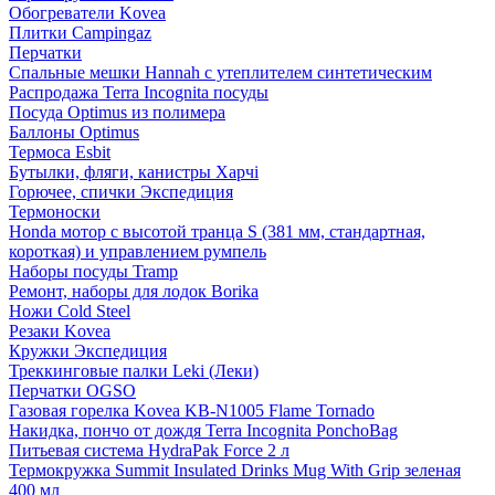
Обогреватели Kovea
Плитки Campingaz
Перчатки
Спальные мешки Hannah с утеплителем синтетическим
Распродажа Terra Incognita посуды
Посуда Optimus из полимера
Баллоны Optimus
Термоса Esbit
Бутылки, фляги, канистры Харчі
Горючее, спички Экспедиция
Термоноски
Honda мотор с высотой транца S (381 мм, стандартная,
короткая) и управлением румпель
Наборы посуды Tramp
Ремонт, наборы для лодок Borika
Ножи Cold Steel
Резаки Kovea
Кружки Экспедиция
Треккинговые палки Leki (Леки)
Перчатки OGSO
Газовая горелка Kovea KB-N1005 Flame Tornado
Накидка, пончо от дождя Terra Incognita PonchoBag
Питьевая система HydraPak Force 2 л
Термокружка Summit Insulated Drinks Mug With Grip зеленая
400 мл