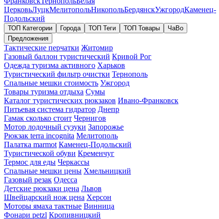
Франковск
Тернополь
Белая
Церковь
Луцк
Мелитополь
Никополь
Бердянск
Ужгород
Каменец-
Подольский
ТОП Категории
Города
ТОП Теги
ТОП Товары
ЧаВо
Предложения
Тактические перчатки
Житомир
Газовый баллон туристический
Кривой Рог
Одежда туризма активного
Харьков
Туристический фильтр очистки
Тернополь
Спальные мешки стоимость
Ужгород
Товары туризма отдыха
Сумы
Каталог туристических рюкзаков
Ивано-Франковск
Питьевая система гидратор
Днепр
Гамак сколько стоит
Чернигов
Мотор лодочный сузуки
Запорожье
Рюкзак terra incognita
Мелитополь
Палатка marmot
Каменец-Подольский
Туристической обуви
Кременчуг
Термос для еды
Черкассы
Спальные мешки цены
Хмельницкий
Газовый резак
Одесса
Детские рюкзаки цена
Львов
Швейцарский нож цена
Херсон
Моторы ямаха тактные
Винница
Фонари petzl
Кропивницкий