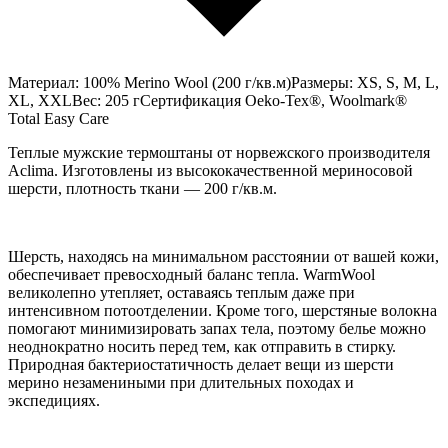
Материал: 100% Merino Wool (200 г/кв.м)Размеры: XS, S, M, L,
XL, XXLВес: 205 гСертификация Oeko-Tex®, Woolmark®
Total Easy Care
Теплые мужские термоштаны от норвежского производителя
Aclima. Изготовлены из высококачественной мериносовой
шерсти, плотность ткани — 200 г/кв.м.
Шерсть, находясь на минимальном расстоянии от вашей кожи,
обеспечивает превосходный баланс тепла. WarmWool
великолепно утепляет, оставаясь теплым даже при
интенсивном потоотделении. Кроме того, шерстяные волокна
помогают минимизировать запах тела, поэтому белье можно
неоднократно носить перед тем, как отправить в стирку.
Природная бактериостатичность делает вещи из шерсти
мерино незамениными при длительных походах и
экспедициях.