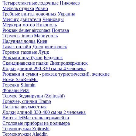
Четырехтактные лодочные
Николаев
Мебель отдыха
Ровно
Гребные винты лодочных
Украина
Mercury двигатели
Черновцы
Меркури мотор
Никополь
Рюкзак deuter aircontact
Полтава
Термосы tramp
Мариуполь
Надувная лодка
Киев
Гамак онлайн
Днепропетровск
Горелки газовые
Луцк
Рюкзаки ноутбуков
Бердянск
Скандинавские палки
Днепродзержинск
Лодки длиной 290-330 см на 4 человека
Рюкзаки и сумки - рюкзак туристический, женские
Ножи SanRenMu
Горелки Silumin
Фонари Petzl
Термос Зоджируши (Zojirushi)
Горючее, спички Tramp
Палатка двухместная
Лодки длиной 330-400 см на 2 человека
Винты JetMar сталь нержавейка
Столовые приборы из полимера
Термокружки Zojirushi
Термокружки Aladdin