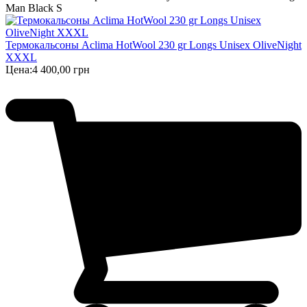
Man Black S
Термокальсоны Aclima HotWool 230 gr Longs Unisex OliveNight
XXXL
Цена:
4 400,00 грн