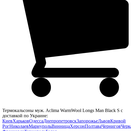
Термокальсоны муж. Aclima WarmWool Longs Man Black S с
доставкой по Украине:
Киев
Харьков
Одесса
Днепропетровск
Запорожье
Львов
Кривой
Рог
Николаев
Мариуполь
Винница
Херсон
Полтава
Чернигов
Черк