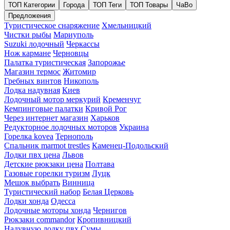
ТОП Категории
Города
ТОП Теги
ТОП Товары
ЧаВо
Предложения
Туристическое снаряжение
Хмельницкий
Чистки рыбы
Мариуполь
Suzuki лодочный
Черкассы
Нож кармане
Черновцы
Палатка туристическая
Запорожье
Магазин термос
Житомир
Гребных винтов
Никополь
Лодка надувная
Киев
Лодочный мотор меркурий
Кременчуг
Кемпинговые палатки
Кривой Рог
Через интернет магазин
Харьков
Редукторное лодочных моторов
Украина
Горелка kovea
Тернополь
Спальник marmot trestles
Каменец-Подольский
Лодки пвх цена
Львов
Детские рюкзаки цена
Полтава
Газовые горелки туризм
Луцк
Мешок выбрать
Винница
Туристический набор
Белая Церковь
Лодки хонда
Одесса
Лодочные моторы хонда
Чернигов
Рюкзаки commandor
Кропивницкий
Надувную лодку пвх
Сумы