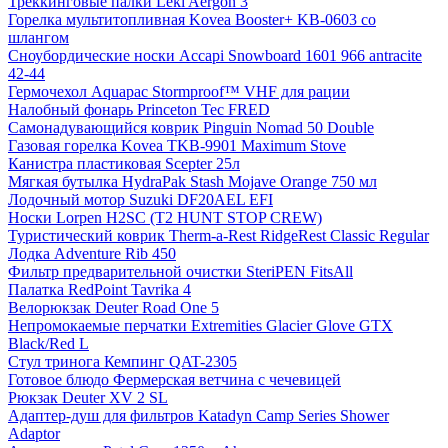
Треккинговые палки Leki Aergon 3
Горелка мультитопливная Kovea Booster+ KB-0603 со
шлангом
Сноубордические носки Accapi Snowboard 1601 966 antracite
42-44
Гермочехол Aquapac Stormproof™ VHF для рации
Налобный фонарь Princeton Tec FRED
Самонадувающийся коврик Pinguin Nomad 50 Double
Газовая горелка Kovea TKB-9901 Maximum Stove
Канистра пластиковая Scepter 25л
Мягкая бутылка HydraPak Stash Mojave Orange 750 мл
Лодочный мотор Suzuki DF20AEL EFI
Носки Lorpen H2SC (T2 HUNT STOP CREW)
Туристический коврик Therm-a-Rest RidgeRest Classic Regular
Лодка Adventure Rib 450
Фильтр предварительной очистки SteriPEN FitsAll
Палатка RedPoint Tavrika 4
Велорюкзак Deuter Road One 5
Непромокаемые перчатки Extremities Glacier Glove GTX
Black/Red L
Стул тринога Кемпинг QAT-2305
Готовое блюдо Фермерская ветчина с чечевицей
Рюкзак Deuter XV 2 SL
Адаптер-душ для фильтров Katadyn Camp Series Shower
Adaptor