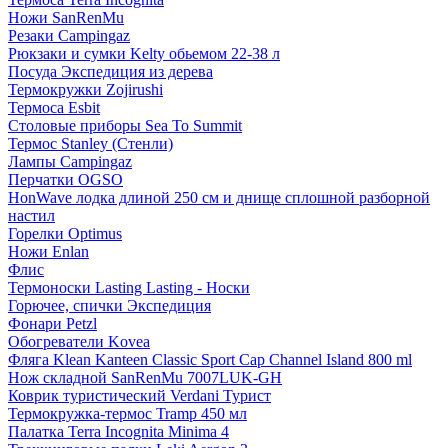
Ножи SanRenMu
Резаки Campingaz
Рюкзаки и сумки Kelty обьемом 22-38 л
Посуда Экспедиция из дерева
Термокружки Zojirushi
Термоса Esbit
Столовые приборы Sea To Summit
Термос Stanley (Стенли)
Лампы Campingaz
Перчатки OGSO
HonWave лодка длиной 250 см и днище сплошной разборной
настил
Горелки Optimus
Ножи Enlan
Флис
Термоноски Lasting Lasting - Носки
Горючее, спички Экспедиция
Фонари Petzl
Обогреватели Kovea
Фляга Klean Kanteen Classic Sport Cap Channel Island 800 ml
Нож складной SanRenMu 7007LUK-GH
Коврик туристический Verdani Турист
Термокружка-термос Tramp 450 мл
Палатка Terra Incognita Minima 4