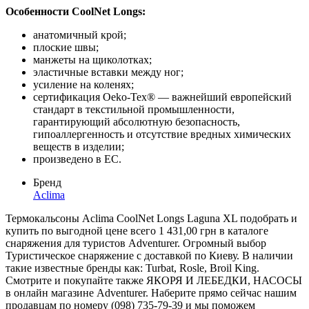
Особенности CoolNet Longs:
анатомичный крой;
плоские швы;
манжеты на щиколотках;
эластичные вставки между ног;
усиление на коленях;
сертификация Oeko-Tex® — важнейший европейский
стандарт в текстильной промышленности,
гарантирующий абсолютную безопасность,
гипоаллергенность и отсутствие вредных химических
веществ в изделии;
произведено в
ЕС
.
Бренд
Aclima
Термокальсоны Aclima CoolNet Longs Laguna XL подобрать и
купить по выгодной цене всего 1 431,00 грн в каталоге
снаряжения для туристов Adventurer. Огромный выбор
Туристическое снаряжение с доставкой по Киеву. В наличии
такие известные бренды как: Turbat, Rosle, Broil King.
Смотрите и покупайте также ЯКОРЯ И ЛЕБЕДКИ, НАСОСЫ
в онлайн магазине Adventurer. Наберите прямо сейчас нашим
продавцам по номеру (098) 735-79-39 и мы поможем