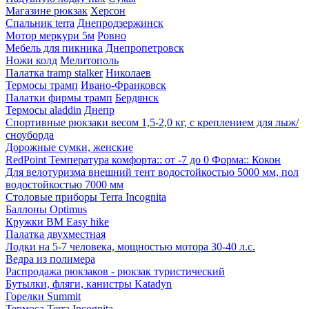
Магазине рюкзак
Херсон
Спальник terra
Днепродзержинск
Мотор меркури 5м
Ровно
Мебель для пикника
Днепропетровск
Ножи колд
Мелитополь
Палатка tramp stalker
Николаев
Термосы трамп
Ивано-Франковск
Палатки фирмы трамп
Бердянск
Термосы aladdin
Днепр
Спортивные рюкзаки весом 1,5-2,0 кг, с креплением для лыж/
сноуборда
Дорожные сумки, женские
RedPoint Температура комфорта:: от -7 до 0 Форма:: Кокон
Для велотуризма внешний тент водостойкостью 5000 мм, пол
водостойкостью 7000 мм
Столовые приборы Terra Incognita
Баллоны Optimus
Кружки BM Easy hike
Палатка двухместная
Лодки на 5-7 человека, мощностью мотора 30-40 л.с.
Ведра из полимера
Распродажа рюкзаков - рюкзак туристический
Бутылки, фляги, канистры Katadyn
Горелки Summit
Термоса Terra Incognita