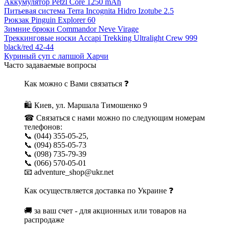
Аккумулятор Petzl Core 1250 mAh
Питьевая система Terra Incognita Hidro Izotube 2.5
Рюкзак Pinguin Explorer 60
Зимние брюки Commandor Neve Virage
Треккинговые носки Accapi Trekking Ultralight Crew 999
black/red 42-44
Куриный суп с лапшой Харчи
Часто задаваемые вопросы
Как можно с Вами связаться ❓
🛍 Киев, ул. Маршала Тимошенко 9
☎ Связаться с нами можно по следующим номерам
телефонов:
📞 (044) 355-05-25,
📞 (094) 855-05-73
📞 (098) 735-79-39
📞 (066) 570-05-01
📧 adventure_shop@ukr.net
Как осуществляется доставка по Украине ❓
🚚 за ваш счет - для акционных или товаров на
распродаже