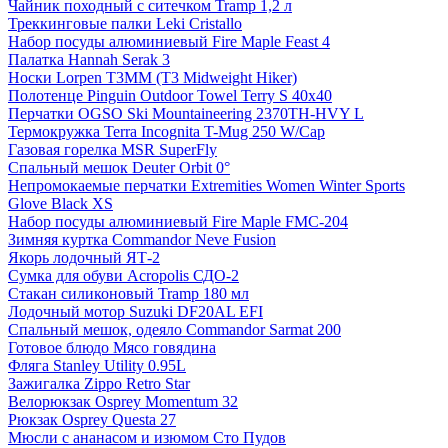
Чайник походный с ситечком Tramp 1,2 л
Треккинговые палки Leki Cristallo
Набор посуды алюминиевый Fire Maple Feast 4
Палатка Hannah Serak 3
Носки Lorpen T3MM (T3 Midweight Hiker)
Полотенце Pinguin Outdoor Towel Terry S 40х40
Перчатки OGSO Ski Mountaineering 2370TH-HVY L
Термокружка Terra Incognita T-Mug 250 W/Cap
Газовая горелка MSR SuperFly
Спальный мешок Deuter Orbit 0°
Непромокаемые перчатки Extremities Women Winter Sports
Glove Black XS
Набор посуды алюминиевый Fire Maple FMC-204
Зимняя куртка Commandor Neve Fusion
Якорь лодочный ЯТ-2
Сумка для обуви Acropolis СДО-2
Стакан силиконовый Tramp 180 мл
Лодочный мотор Suzuki DF20AL EFI
Спальный мешок, одеяло Commandor Sarmat 200
Готовое блюдо Мясо говядина
Фляга Stanley Utility 0.95L
Зажигалка Zippo Retro Star
Велорюкзак Osprey Momentum 32
Рюкзак Osprey Questa 27
Мюсли с ананасом и изюмом Сто Пудов