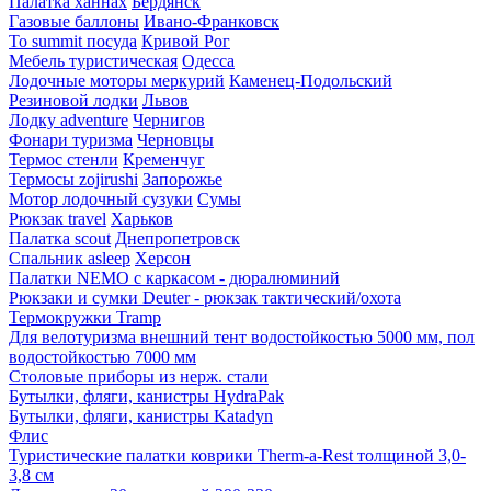
Палатка ханнах
Бердянск
Газовые баллоны
Ивано-Франковск
To summit посуда
Кривой Рог
Мебель туристическая
Одесса
Лодочные моторы меркурий
Каменец-Подольский
Резиновой лодки
Львов
Лодку adventure
Чернигов
Фонари туризма
Черновцы
Термос стенли
Кременчуг
Термосы zojirushi
Запорожье
Мотор лодочный сузуки
Сумы
Рюкзак travel
Харьков
Палатка scout
Днепропетровск
Спальник asleep
Херсон
Палатки NEMO с каркасом - дюралюминий
Рюкзаки и сумки Deuter - рюкзак тактический/охота
Термокружки Tramp
Для велотуризма внешний тент водостойкостью 5000 мм, пол
водостойкостью 7000 мм
Столовые приборы из нерж. стали
Бутылки, фляги, канистры HydraPak
Бутылки, фляги, канистры Katadyn
Флис
Туристические палатки коврики Therm-a-Rest толщиной 3,0-
3,8 см