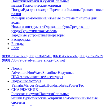
Палатки
Рюкзаки и сумки
Спальные
мешки
Туристические коврики
Посуда
Еда для походов
Горелки и баллоны
Треккинговые
палки
Фонари
Гермомешки
Питьевые системы
Фильтры для
воды
Ножи и инструмент
Одежда и обувь
Средства по
уходу
Туристическая мебель
Зарядные устройства
Генераторы
Распродажа
Бренды
Блог
(098) 735-79-39
(066) 570-05-01
(063) 453-57-07
(098) 735-79-39
(098) 735-79-39
adventure_shop@ukr.net
Лодки
Adventure
HonWave
Smartliner
Надувные
ПВХ
Алюминиевые
Аксессуары
Лодочные моторы
Yamaha
Mercury
Suzuki
Honda
Tohatsu
PowerTec
СНАРЯЖЕНИЕ
Рюкзаки и сумки
Палатки
Спальные
мешки
Туристические коврики
Гермомешки
Питьевые
системы