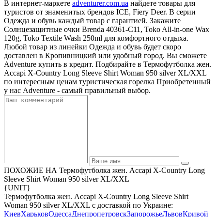
В интернет-маркете
adventurer.com.ua
найдете товары для
туристов от знаменитых брендов ICE, Fiery Deer. В серии
Одежда и обувь каждый товар с гарантией. Закажите
Солнцезащитные очки Brenda 40361-C11, Toko All-in-one Wax
120g, Toko Textile Wash 250ml для комфортного отдыха.
Любой товар из линейки Одежда и обувь будет скоро
доставлен в Кропивницкий или удобный город. Вы сможете
Adventure купить в кредит. Подбирайте в Термофутболка жен.
Accapi X-Country Long Sleeve Shirt Woman 950 silver XL/XXL
по интересным ценам туристическая горелка Приобретенный
у нас Adventure - самый правильный выбор.
ПОХОЖИЕ НА Термофутболка жен. Accapi X-Country Long
Sleeve Shirt Woman 950 silver XL/XXL
{UNIT}
Термофутболка жен. Accapi X-Country Long Sleeve Shirt
Woman 950 silver XL/XXL с доставкой по Украине:
Киев
Харьков
Одесса
Днепропетровск
Запорожье
Львов
Кривой