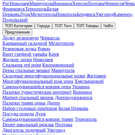
Рог
Николаев
Мариуполь
Винница
Херсон
Полтава
Чернигов
Черк
Франковск
Тернополь
Белая
Церковь
Луцк
Мелитополь
Никополь
Бердянск
Ужгород
Каменец-
Подольский
ТОП Категории
Города
ТОП Теги
ТОП Товары
ЧаВо
Предложения
Лодку резиновую
Черкассы
Карманный складной
Мелитополь
Резиновая лодка
Ровно
Винт гребной yamaha
Киев
Жидкие латки
Николаев
Спальник red point
Кропивницкий
Цены спальные мешки
Мариуполь
Складные многофункциональные ножи
Житомир
Многофункциональный нож цена
Хмельницкий
Самонадувающийся коврик цена
Украина
Палатки туристические интернет
Винница
Marmot спальный мешок
Днепродзержинск
Палатки трамп цены
Днепр
Набор столовых приборов
Белая Церковь
Посуды похода
Луцк
Самонадувающийся коврик трамп
Тернополь
Deuter школьный рюкзак
Полтава
Двигатель лодочный
Ужгород