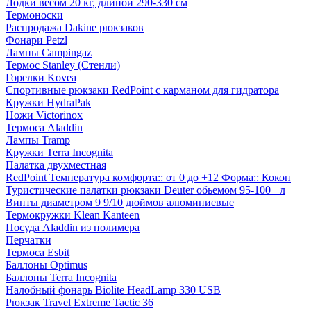
Лодки весом 20 кг, длиной 290-330 см
Термоноски
Распродажа Dakine рюкзаков
Фонари Petzl
Лампы Campingaz
Термос Stanley (Стенли)
Горелки Kovea
Спортивные рюкзаки RedPoint с карманом для гидратора
Кружки HydraPak
Ножи Victorinox
Термоса Aladdin
Лампы Tramp
Кружки Terra Incognita
Палатка двухместная
RedPoint Температура комфорта:: от 0 до +12 Форма:: Кокон
Туристические палатки рюкзаки Deuter обьемом 95-100+ л
Винты диаметром 9 9/10 дюймов алюминиевые
Термокружки Klean Kanteen
Посуда Aladdin из полимера
Перчатки
Термоса Esbit
Баллоны Optimus
Баллоны Terra Incognita
Налобный фонарь Biolite HeadLamp 330 USB
Рюкзак Travel Extreme Tactic 36