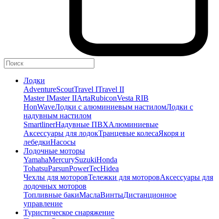
Лодки
Adventure
Scout
Travel I
Travel II
Master I
Master II
Arta
Rubicon
Vesta RIB
HonWave
Лодки с алюминиевым настилом
Лодки с
надувным настилом
Smartliner
Надувные ПВХ
Алюминиевые
Аксессуары для лодок
Транцевые колеса
Якоря и
лебедки
Насосы
Лодочные моторы
Yamaha
Mercury
Suzuki
Honda
Tohatsu
Parsun
PowerTec
Hidea
Чехлы для моторов
Тележки для моторов
Аксессуары для
лодочных моторов
Топливные баки
Масла
Винты
Дистанционное
управление
Туристическое снаряжение