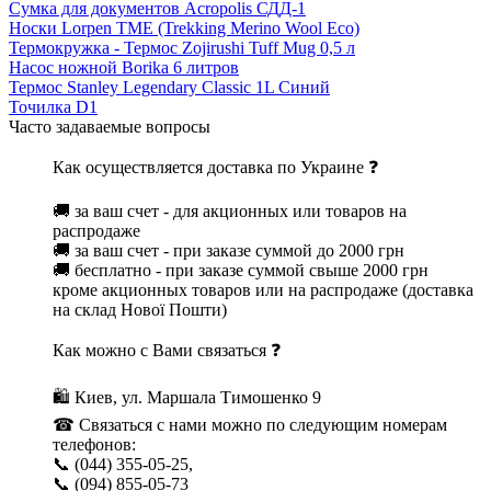
Сумка для документов Acropolis СДД-1
Носки Lorpen TME (Trekking Merino Wool Eco)
Термокружка - Термос Zojirushi Tuff Mug 0,5 л
Насос ножной Borika 6 литров
Термос Stanley Legendary Classic 1L Синий
Точилка D1
Часто задаваемые вопросы
Как осуществляется доставка по Украине ❓
🚚 за ваш счет - для акционных или товаров на
распродаже
🚚 за ваш счет - при заказе суммой до 2000 грн
🚚 бесплатно - при заказе суммой свыше 2000 грн
кроме акционных товаров или на распродаже (доставка
на склад Нової Пошти)
Как можно с Вами связаться ❓
🛍 Киев, ул. Маршала Тимошенко 9
☎ Связаться с нами можно по следующим номерам
телефонов:
📞 (044) 355-05-25,
📞 (094) 855-05-73