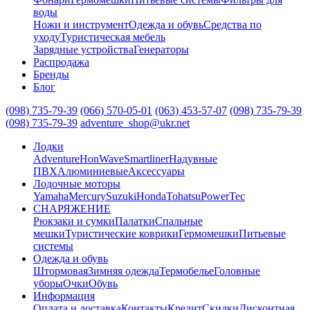
воды
Ножи и инструмент
Одежда и обувь
Средства по
уходу
Туристическая мебель
Зарядные устройства
Генераторы
Распродажа
Бренды
Блог
(098) 735-79-39
(066) 570-05-01
(063) 453-57-07
(098) 735-79-39
(098) 735-79-39
adventure_shop@ukr.net
Лодки
Adventure
HonWave
Smartliner
Надувные
ПВХ
Алюминиевые
Аксессуары
Лодочные моторы
Yamaha
Mercury
Suzuki
Honda
Tohatsu
PowerTec
СНАРЯЖЕНИЕ
Рюкзаки и сумки
Палатки
Спальные
мешки
Туристические коврики
Гермомешки
Питьевые
системы
Одежда и обувь
Штормовая
Зимняя одежда
Термобелье
Головные
уборы
Очки
Обувь
Информация
Оплата и доставка
Контакты
Кредит
Скидки
Дисконтная