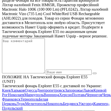
разделе Фонари на все товары есть гарантия Бронируйте
Ліхтар налобний Fenix HM65R, Прожектор професійний
Mactronic Halo 100K (100 000 Lm) (PFL0242), Ліхтар налобний
Mactronic Vizo (735 Lm) Cool White/Red USB Rechargeable
(AHL0022) для походов. Товар из серии Фонари мгновенно
доставится в Мелитополь или любую область. Присутствует
возможность Намет Uquip оформить в кредит. Подберите в
Тактический фонарь Explorer E55 по акционным ценам
лодочные моторы Заказанный Намет Uquip - верное решение.
ПОХОЖИЕ НА Тактический фонарь Explorer E55
{UNIT}
Тактический фонарь Explorer E55 с доставкой по Украине:
Киев
Харьков
Одесса
Днепропетровск
Запорожье
Львов
Кривой
Рог
Николаев
Мариуполь
Винница
Херсон
Полтава
Чернигов
Черк
Франковск
Тернополь
Белая
Церковь
Луцк
Мелитополь
Никополь
Бердянск
Ужгород
Каменец-
Подольский