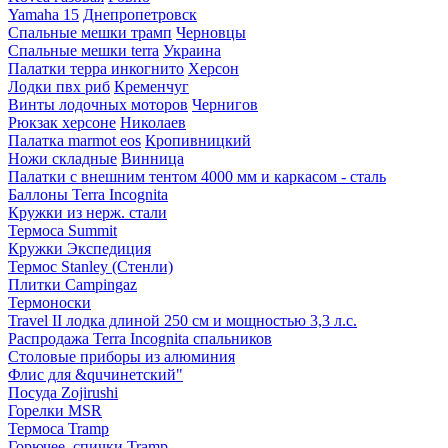
Yamaha 15
Днепропетровск
Спальные мешки трамп
Черновцы
Спальные мешки terra
Украина
Палатки терра инкогнито
Херсон
Лодки пвх риб
Кременчуг
Винты лодочных моторов
Чернигов
Рюкзак херсоне
Николаев
Палатка marmot eos
Кропивницкий
Ножи складные
Винница
Палатки с внешним тентом 4000 мм и каркасом - сталь
Баллоны Terra Incognita
Кружки из нерж. стали
Термоса Summit
Кружки Экспедиция
Термос Stanley (Стенли)
Плитки Campingaz
Термоноски
Travel II лодка длиной 250 см и мощностью 3,3 л.с.
Распродажа Terra Incognita спальников
Столовые приборы из алюминия
Флис для &quчинетский"
Посуда Zojirushi
Горелки MSR
Термоса Tramp
Горючее, спички Tramp