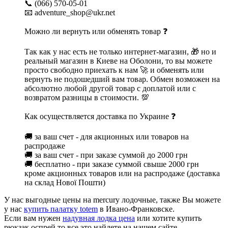
📞 (066) 570-05-01
📧 adventure_shop@ukr.net
Можно ли вернуть или обменять товар ❓
Так как у нас есть не только интернет-магазин, 🎁 но и
реальный магазин в Киеве на Оболони, то вы можете
просто свободно приехать к нам 🚀 и обменять или
вернуть не подошедший вам товар. Обмен возможен на
абсолютно любой другой товар с доплатой или с
возвратом разницы в стоимости. 💯
Как осуществляется доставка по Украине ❓
🚚 за ваш счет - для акционных или товаров на
распродаже
🚚 за ваш счет - при заказе суммой до 2000 грн
🚚 бесплатно - при заказе суммой свыше 2000 грн
кроме акционных товаров или на распродаже (доставка
на склад Нової Пошти)
У нас выгодные цены на mercury лодочные, также Вы можете
у нас
купить палатку totem
в Ивано-Франковске.
Если вам нужен
надувная лодка цена
или хотите купить
рюкзак оспрей то все это найдете на нашем сайте