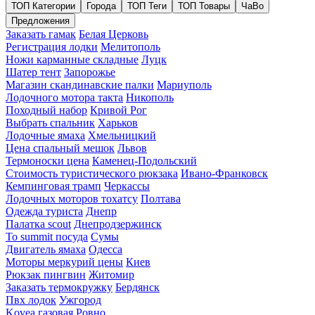
ТОП Категории
Города
ТОП Теги
ТОП Товары
ЧаВо
Предложения
Заказать гамак
Белая Церковь
Регистрация лодки
Мелитополь
Ножи карманные складные
Луцк
Шатер тент
Запорожье
Магазин скандинавские палки
Мариуполь
Лодочного мотора такта
Никополь
Походный набор
Кривой Рог
Выбрать спальник
Харьков
Лодочные ямаха
Хмельницкий
Цена спальный мешок
Львов
Термоноски цена
Каменец-Подольский
Стоимость туристического рюкзака
Ивано-Франковск
Кемпинговая трамп
Черкассы
Лодочных моторов тохатсу
Полтава
Одежда туриста
Днепр
Палатка scout
Днепродзержинск
To summit посуда
Сумы
Двигатель ямаха
Одесса
Моторы меркурий цены
Киев
Рюкзак пингвин
Житомир
Заказать термокружку
Бердянск
Пвх лодок
Ужгород
Kovea газовая
Ровно