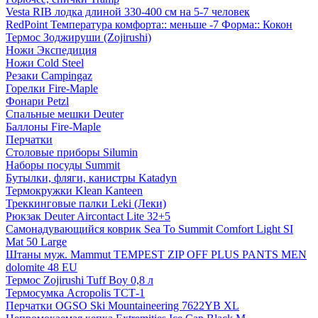
Vesta RIB лодка длиной 330-400 см на 5-7 человек
RedPoint Температура комфорта:: меньше -7 Форма:: Кокон
Термос Зоджируши (Zojirushi)
Ножи Экспедиция
Ножи Cold Steel
Резаки Campingaz
Горелки Fire-Maple
Фонари Petzl
Спальные мешки Deuter
Баллоны Fire-Maple
Перчатки
Столовые приборы Silumin
Наборы посуды Summit
Бутылки, фляги, канистры Katadyn
Термокружки Klean Kanteen
Треккинговые палки Leki (Леки)
Рюкзак Deuter Aircontact Lite 32+5
Самонадувающийся коврик Sea To Summit Comfort Light SI
Mat 50 Large
Штаны муж. Mammut TEMPEST ZIP OFF PLUS PANTS MEN
dolomite 48 EU
Термос Zojirushi Tuff Boy 0,8 л
Термосумка Acropolis ТСТ-1
Перчатки OGSO Ski Mountaineering 7622YB XL