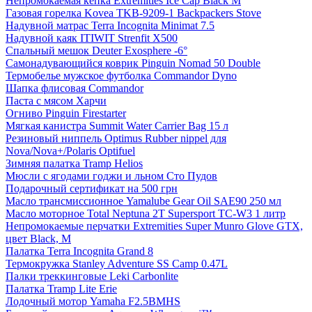
Непромокаемая кепка Extremities Ice Cap Black M
Газовая горелка Kovea TKB-9209-1 Backpackers Stove
Надувной матрас Terra Incognita Minimat 7.5
Надувной каяк ITIWIT Strenfit X500
Спальный мешок Deuter Exosphere -6°
Самонадувающийся коврик Pinguin Nomad 50 Double
Термобелье мужское футболка Commandor Dyno
Шапка флисовая Commandor
Паста с мясом Харчи
Огниво Pinguin Firestarter
Мягкая канистра Summit Water Carrier Bag 15 л
Резиновый ниппель Optimus Rubber nippel для
Nova/Nova+/Polaris Optifuel
Зимняя палатка Tramp Helios
Мюсли с ягодами годжи и льном Сто Пудов
Подарочный сертификат на 500 грн
Масло трансмиссионное Yamalube Gear Oil SAE90 250 мл
Масло моторное Total Neptuna 2T Supersport TC-W3 1 литр
Непромокаемые перчатки Extremities Super Munro Glove GTX,
цвет Black, M
Палатка Terra Incognita Grand 8
Термокружка Stanley Adventure SS Camp 0.47L
Палки треккинговые Leki Carbonlite
Палатка Tramp Lite Erie
Лодочный мотор Yamaha F2.5BMHS