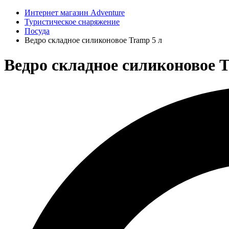
Интернет магазин Adventure
Туристическое снаряжение
Посуда
Ведро складное силиконовое Tramp 5 л
Ведро складное силиконовое T