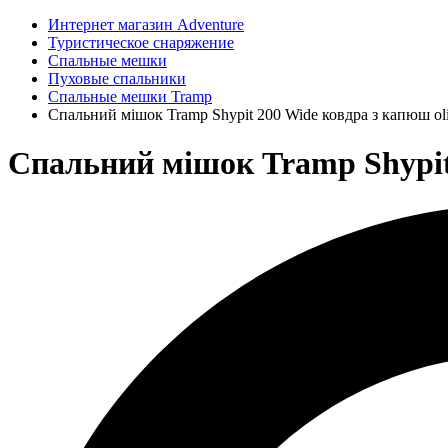
Интернет магазин Adventure
Туристическое снаряжение
Спальные мешки
Пуховые спальники
Спальные мешки Tramp
Спальний мішок Tramp Shypit 200 Wide ковдра з капюш ol
Спальний мішок Tramp Shypit 