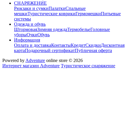
СНАРЯЖЕНИЕ
Рюкзаки и сумки
Палатки
Спальные
мешки
Туристические коврики
Гермомешки
Питьевые
системы
Одежда и обувь
Штормовая
Зимняя одежда
Термобелье
Головные
уборы
Очки
Обувь
Информация
Оплата и доставка
Контакты
Кредит
Скидки
Дисконтная
карта
Подарочный сертификат
Публичная оферта
Powered by
Adventure
online store © 2026
Интернет магазин Adventure
Туристическое снаряжение