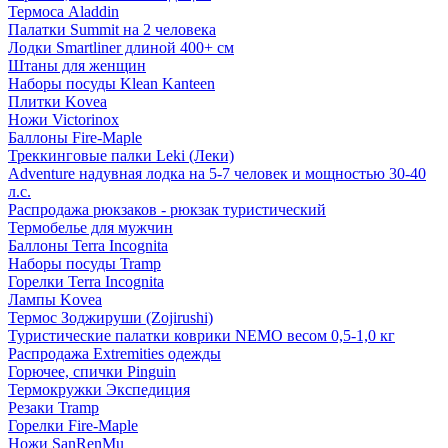
Термоса Aladdin
Палатки Summit на 2 человека
Лодки Smartliner длиной 400+ см
Штаны для женщин
Наборы посуды Klean Kanteen
Плитки Kovea
Ножи Victorinox
Баллоны Fire-Maple
Треккинговые палки Leki (Леки)
Adventure надувная лодка на 5-7 человек и мощностью 30-40
л.с.
Распродажа рюкзаков - рюкзак туристический
Термобелье для мужчин
Баллоны Terra Incognita
Наборы посуды Tramp
Горелки Terra Incognita
Лампы Kovea
Термос Зоджируши (Zojirushi)
Туристические палатки коврики NEMO весом 0,5-1,0 кг
Распродажа Extremities одежды
Горючее, спички Pinguin
Термокружки Экспедиция
Резаки Tramp
Горелки Fire-Maple
Ножи SanRenMu