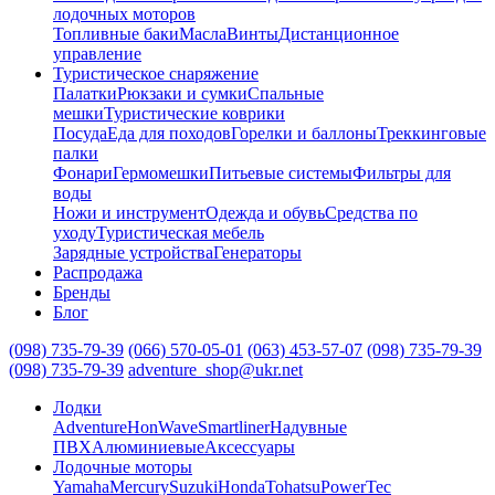
лодочных моторов
Топливные баки
Масла
Винты
Дистанционное
управление
Туристическое снаряжение
Палатки
Рюкзаки и сумки
Спальные
мешки
Туристические коврики
Посуда
Еда для походов
Горелки и баллоны
Треккинговые
палки
Фонари
Гермомешки
Питьевые системы
Фильтры для
воды
Ножи и инструмент
Одежда и обувь
Средства по
уходу
Туристическая мебель
Зарядные устройства
Генераторы
Распродажа
Бренды
Блог
(098) 735-79-39
(066) 570-05-01
(063) 453-57-07
(098) 735-79-39
(098) 735-79-39
adventure_shop@ukr.net
Лодки
Adventure
HonWave
Smartliner
Надувные
ПВХ
Алюминиевые
Аксессуары
Лодочные моторы
Yamaha
Mercury
Suzuki
Honda
Tohatsu
PowerTec