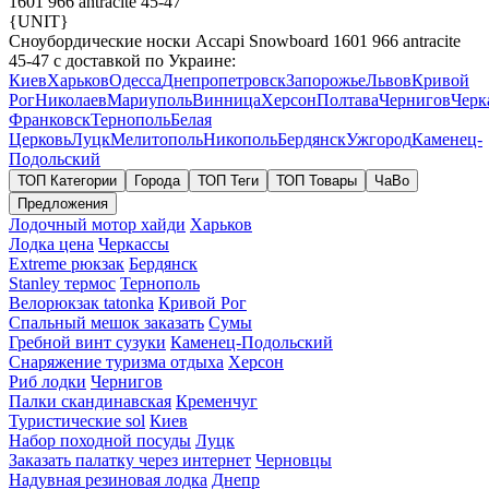
1601 966 antracite 45-47
{UNIT}
Сноубордические носки Accapi Snowboard 1601 966 antracite
45-47 с доставкой по Украине:
Киев
Харьков
Одесса
Днепропетровск
Запорожье
Львов
Кривой
Рог
Николаев
Мариуполь
Винница
Херсон
Полтава
Чернигов
Черк
Франковск
Тернополь
Белая
Церковь
Луцк
Мелитополь
Никополь
Бердянск
Ужгород
Каменец-
Подольский
ТОП Категории
Города
ТОП Теги
ТОП Товары
ЧаВо
Предложения
Лодочный мотор хайди
Харьков
Лодка цена
Черкассы
Extreme рюкзак
Бердянск
Stanley термос
Тернополь
Велорюкзак tatonka
Кривой Рог
Спальный мешок заказать
Сумы
Гребной винт сузуки
Каменец-Подольский
Снаряжение туризма отдыха
Херсон
Риб лодки
Чернигов
Палки скандинавская
Кременчуг
Туристические sol
Киев
Набор походной посуды
Луцк
Заказать палатку через интернет
Черновцы
Надувная резиновая лодка
Днепр