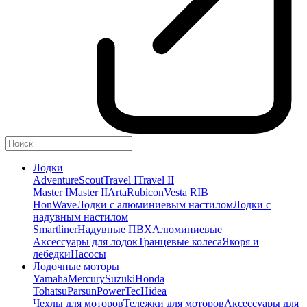
Лодки
Adventure
Scout
Travel I
Travel II
Master I
Master II
Arta
Rubicon
Vesta RIB
HonWave
Лодки с алюминиевым настилом
Лодки с
надувным настилом
Smartliner
Надувные ПВХ
Алюминиевые
Аксессуары для лодок
Транцевые колеса
Якоря и
лебедки
Насосы
Лодочные моторы
Yamaha
Mercury
Suzuki
Honda
Tohatsu
Parsun
PowerTec
Hidea
Чехлы для моторов
Тележки для моторов
Аксессуары для