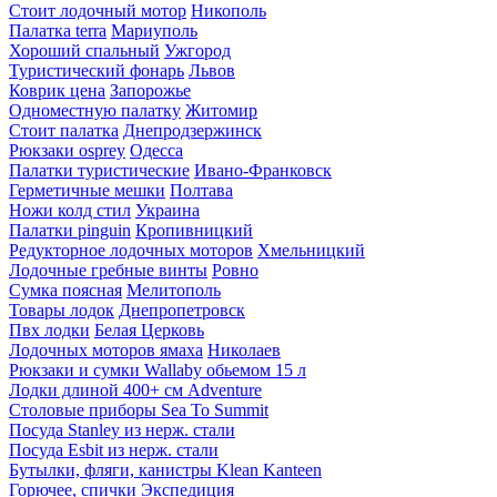
Стоит лодочный мотор
Никополь
Палатка terra
Мариуполь
Хороший спальный
Ужгород
Туристический фонарь
Львов
Коврик цена
Запорожье
Одноместную палатку
Житомир
Стоит палатка
Днепродзержинск
Рюкзаки osprey
Одесса
Палатки туристические
Ивано-Франковск
Герметичные мешки
Полтава
Ножи колд стил
Украина
Палатки pinguin
Кропивницкий
Редукторное лодочных моторов
Хмельницкий
Лодочные гребные винты
Ровно
Сумка поясная
Мелитополь
Товары лодок
Днепропетровск
Пвх лодки
Белая Церковь
Лодочных моторов ямаха
Николаев
Рюкзаки и сумки Wallaby обьемом 15 л
Лодки длиной 400+ см Adventure
Столовые приборы Sea To Summit
Посуда Stanley из нерж. стали
Посуда Esbit из нерж. стали
Бутылки, фляги, канистры Klean Kanteen
Горючее, спички Экспедиция