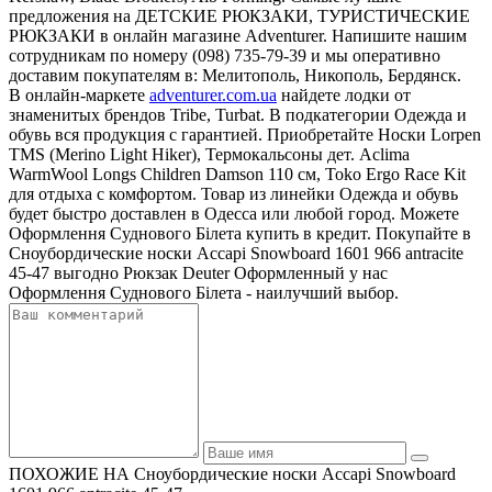
предложения на ДЕТСКИЕ РЮКЗАКИ, ТУРИСТИЧЕСКИЕ
РЮКЗАКИ в онлайн магазине Adventurer. Напишите нашим
сотрудникам по номеру (098) 735-79-39 и мы оперативно
доставим покупателям в: Мелитополь, Никополь, Бердянск.
В онлайн-маркете
adventurer.com.ua
найдете лодки от
знаменитых брендов Tribe, Turbat. В подкатегории Одежда и
обувь вся продукция с гарантией. Приобретайте Носки Lorpen
TMS (Merino Light Hiker), Термокальсоны дет. Aclima
WarmWool Longs Children Damson 110 см, Toko Ergo Race Kit
для отдыха с комфортом. Товар из линейки Одежда и обувь
будет быстро доставлен в Одесса или любой город. Можете
Оформлення Суднового Білета купить в кредит. Покупайте в
Сноубордические носки Accapi Snowboard 1601 966 antracite
45-47 выгодно Рюкзак Deuter Оформленный у нас
Оформлення Суднового Білета - наилучший выбор.
ПОХОЖИЕ НА Сноубордические носки Accapi Snowboard