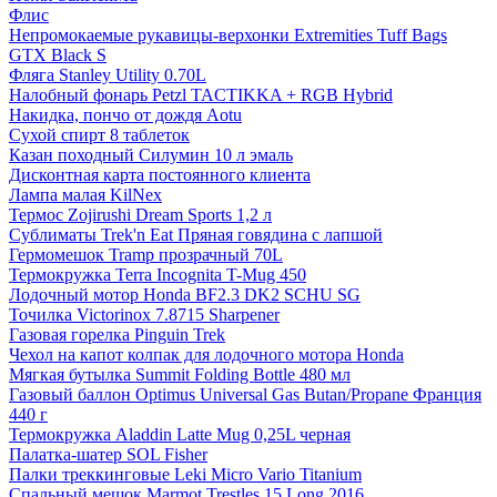
Флис
Непромокаемые рукавицы-верхонки Extremities Tuff Bags
GTX Black S
Фляга Stanley Utility 0.70L
Налобный фонарь Petzl TACTIKKA + RGB Hybrid
Накидка, пончо от дождя Aotu
Сухой спирт 8 таблеток
Казан походный Силумин 10 л эмаль
Дисконтная карта постоянного клиента
Лампа малая KilNex
Термос Zojirushi Dream Sports 1,2 л
Сублиматы Trek'n Eat Пряная говядина с лапшой
Гермомешок Tramp прозрачный 70L
Термокружка Terra Incognita T-Mug 450
Лодочный мотор Honda BF2.3 DK2 SCHU SG
Точилка Victorinox 7.8715 Sharpener
Газовая горелка Pinguin Trek
Чехол на капот колпак для лодочного мотора Honda
Мягкая бутылка Summit Folding Bottle 480 мл
Газовый баллон Optimus Universal Gas Butan/Propane Франция
440 г
Термокружка Aladdin Latte Mug 0,25L черная
Палатка-шатер SOL Fisher
Палки треккинговые Leki Micro Vario Titanium
Спальный мешок Marmot Trestles 15 Long 2016