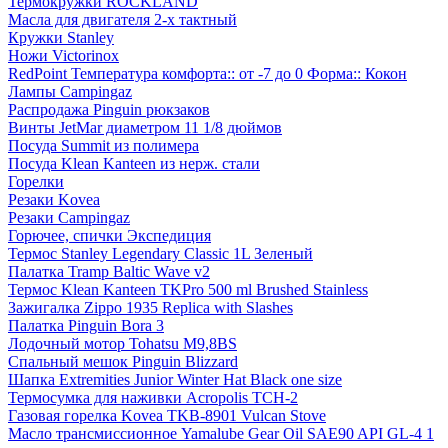
Термокружки ROCKLAND
Масла для двигателя 2-х тактный
Кружки Stanley
Ножи Victorinox
RedPoint Температура комфорта:: от -7 до 0 Форма:: Кокон
Лампы Campingaz
Распродажа Pinguin рюкзаков
Винты JetMar диаметром 11 1/8 дюймов
Посуда Summit из полимера
Посуда Klean Kanteen из нерж. стали
Горелки
Резаки Kovea
Резаки Campingaz
Горючее, спички Экспедиция
Термос Stanley Legendary Classic 1L Зеленый
Палатка Tramp Baltic Wave v2
Термос Klean Kanteen TKPro 500 ml Brushed Stainless
Зажигалка Zippo 1935 Replica with Slashes
Палатка Pinguin Bora 3
Лодочный мотор Tohatsu M9,8BS
Спальный мешок Pinguin Blizzard
Шапка Extremities Junior Winter Hat Black one size
Термосумка для наживки Acropolis ТСН-2
Газовая горелка Kovea TKB-8901 Vulcan Stove
Масло трансмиссионное Yamalube Gear Oil SAE90 API GL-4 1