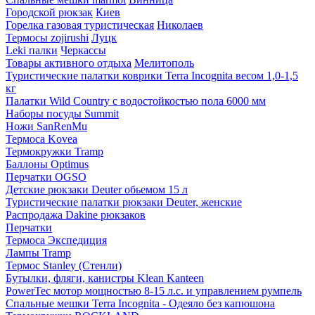
Городской рюкзак
Киев
Горелка газовая туристическая
Николаев
Термосы zojirushi
Луцк
Leki палки
Черкассы
Товары активного отдыха
Мелитополь
Туристические палатки коврики Terra Incognita весом 1,0-1,5
кг
Палатки Wild Country с водостойкостью пола 6000 мм
Наборы посуды Summit
Ножи SanRenMu
Термоса Kovea
Термокружки Tramp
Баллоны Optimus
Перчатки OGSO
Детские рюкзаки Deuter обьемом 15 л
Туристические палатки рюкзаки Deuter, женские
Распродажа Dakine рюкзаков
Перчатки
Термоса Экспедиция
Лампы Tramp
Термос Stanley (Стенли)
Бутылки, фляги, канистры Klean Kanteen
PowerTec мотор мощностью 8-15 л.с. и управлением румпель
Спальные мешки Terra Incognita - Одеяло без капюшона