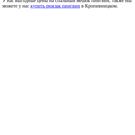
У нас выгодные цены на спальный мешок пингвин, также Вы
можете у нас
купить рюкзак пингвин
в Кропивницком.