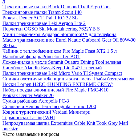
л
Треккинговые палки Black Diamond Trail Ergo Cork
Треккинговые палки Tramp Scout 140
Рюкзак Deuter ACT Trail PRO 32 SL
Палки треккинговые Leki Aergon Lite 2
Перчатки OGSO Ski Mountaineering 7622YB S
Мини гермочехол Aquapac Stormproof™ для телефона
Масло трансмиссионное Eurol Nautic Outboard Gear Oil 80W-90
300 мл
Чайник с теплообменником Fire Maple Feast XT2 1,5 л
Налобный фонарь Princeton Tec BOT
Ложка-вилка в чехле Summit Quattro Dining Tool зеленая
Ланчбокс Aladdin Easy-Keep Lid 0.47L зеленый
Палки треккинговые Leki Micro Vario TI System Compact
Спички охотничьи «Женщины хотят меня. Рыбы боятся меня»
Носки Lorpen H2EC (HUNTING EXTREME CREW)
Набор посуды алюминиевый Fire Maple FMC-K10
Рюкзак Deuter Walker 20
Сумка рыбацкая Acropolis РС-3
Спальный мешок Terra Incognita Termic 1200
Коврик туристический Verdani Милитари
Термоноски Lasting WHI
Непродуваемая шапка Extremities Cable Knit Took Grey Marl
one size
Часто задаваемые вопросы