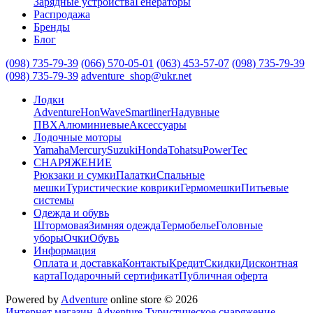
Зарядные устройства
Генераторы
Распродажа
Бренды
Блог
(098) 735-79-39
(066) 570-05-01
(063) 453-57-07
(098) 735-79-39
(098) 735-79-39
adventure_shop@ukr.net
Лодки
Adventure
HonWave
Smartliner
Надувные
ПВХ
Алюминиевые
Аксессуары
Лодочные моторы
Yamaha
Mercury
Suzuki
Honda
Tohatsu
PowerTec
СНАРЯЖЕНИЕ
Рюкзаки и сумки
Палатки
Спальные
мешки
Туристические коврики
Гермомешки
Питьевые
системы
Одежда и обувь
Штормовая
Зимняя одежда
Термобелье
Головные
уборы
Очки
Обувь
Информация
Оплата и доставка
Контакты
Кредит
Скидки
Дисконтная
карта
Подарочный сертификат
Публичная оферта
Powered by
Adventure
online store © 2026
Интернет магазин Adventure
Туристическое снаряжение