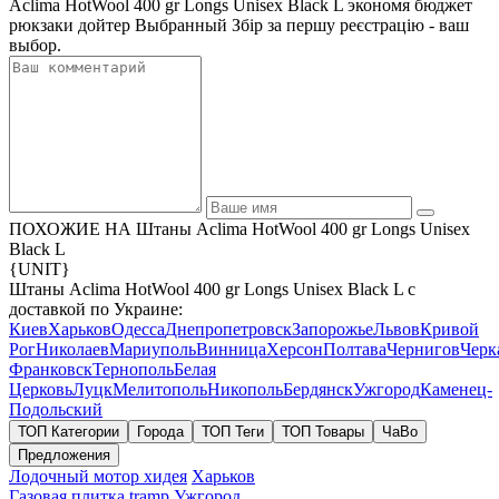
Aclima HotWool 400 gr Longs Unisex Black L экономя бюджет
рюкзаки дойтер Выбранный Збір за першу реєстрацію - ваш
выбор.
ПОХОЖИЕ НА Штаны Aclima HotWool 400 gr Longs Unisex
Black L
{UNIT}
Штаны Aclima HotWool 400 gr Longs Unisex Black L с
доставкой по Украине:
Киев
Харьков
Одесса
Днепропетровск
Запорожье
Львов
Кривой
Рог
Николаев
Мариуполь
Винница
Херсон
Полтава
Чернигов
Черк
Франковск
Тернополь
Белая
Церковь
Луцк
Мелитополь
Никополь
Бердянск
Ужгород
Каменец-
Подольский
ТОП Категории
Города
ТОП Теги
ТОП Товары
ЧаВо
Предложения
Лодочный мотор хидея
Харьков
Газовая плитка tramp
Ужгород