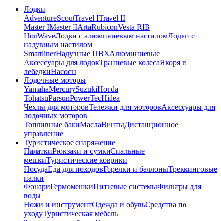
Лодки
Adventure
Scout
Travel I
Travel II
Master I
Master II
Arta
Rubicon
Vesta RIB
HonWave
Лодки с алюминиевым настилом
Лодки с
надувным настилом
Smartliner
Надувные ПВХ
Алюминиевые
Аксессуары для лодок
Транцевые колеса
Якоря и
лебедки
Насосы
Лодочные моторы
Yamaha
Mercury
Suzuki
Honda
Tohatsu
Parsun
PowerTec
Hidea
Чехлы для моторов
Тележки для моторов
Аксессуары для
лодочных моторов
Топливные баки
Масла
Винты
Дистанционное
управление
Туристическое снаряжение
Палатки
Рюкзаки и сумки
Спальные
мешки
Туристические коврики
Посуда
Еда для походов
Горелки и баллоны
Треккинговые
палки
Фонари
Гермомешки
Питьевые системы
Фильтры для
воды
Ножи и инструмент
Одежда и обувь
Средства по
уходу
Туристическая мебель