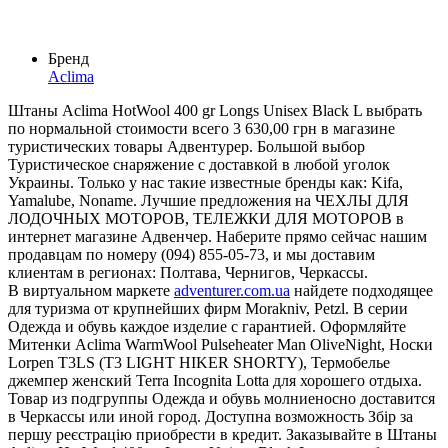
Бренд
Aclima
Штаны Aclima HotWool 400 gr Longs Unisex Black L выбрать
по нормальной стоимости всего 3 630,00 грн в магазине
туристических товары Адвентурер. Большой выбор
Туристическое снаряжение с доставкой в любой уголок
Украины. Только у нас такие известные бренды как: Kifa,
Yamalube, Noname. Лучшие предложения на ЧЕХЛЫ ДЛЯ
ЛОДОЧНЫХ МОТОРОВ, ТЕЛЕЖКИ ДЛЯ МОТОРОВ в
интернет магазине Адвенчер. Наберите прямо сейчас нашим
продавцам по номеру (094) 855-05-73, и мы доставим
клиентам в регионах: Полтава, Чернигов, Черкассы.
В виртуальном маркете
adventurer.com.ua
найдете подходящее
для туризма от крупнейших фирм Morakniv, Petzl. В серии
Одежда и обувь каждое изделие с гарантией. Оформляйте
Митенки Aclima WarmWool Pulseheater Man OliveNight, Носки
Lorpen T3LS (T3 LIGHT HIKER SHORTY), Термобелье
джемпер женский Terra Incognita Lotta для хорошего отдыха.
Товар из подгруппы Одежда и обувь молниеносно доставится
в Черкассы или иной город. Доступна возможность Збір за
першу реєстрацію приобрести в кредит. Заказывайте в Штаны