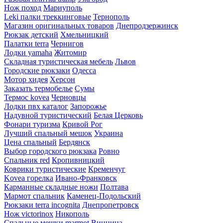
Нож поход
Мариуполь
Leki палки треккинговые
Тернополь
Магазин оригинальных товаров
Днепродзержинск
Рюкзак детский
Хмельницкий
Палатки terra
Чернигов
Лодки yamaha
Житомир
Складная туристическая мебель
Львов
Городские рюкзаки
Одесса
Мотор хидея
Херсон
Заказать термобелье
Сумы
Термос kovea
Черновцы
Лодки пвх каталог
Запорожье
Надувной туристический
Белая Церковь
Фонари туризма
Кривой Рог
Лучший спальный мешок
Украина
Цена спальный
Бердянск
Выбор городского рюкзака
Ровно
Спальник red
Кропивницкий
Коврики туристические
Кременчуг
Kovea горелка
Ивано-Франковск
Карманные складные ножи
Полтава
Мармот спальник
Каменец-Подольский
Рюкзаки terra incognita
Днепропетровск
Нож victorinox
Никополь
Спальные мешки marmot
Винница