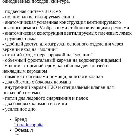
однодневных походов, ски-тура.
- подвесная система 3D EVS
- полностью вентилируемая спина
- анатомическая усиленная конструкция вентилируемого
поясного ремня с V-образными стабилизирующими ремнями
- анатомическая конструкция вентилируемых плечевых лямок
- грудная стяжка
- удобный доступ для загрузки основного отделения через
верхний вход на "молнии"
- нижний вход с перегородкой на "молнии"
- объемный фронтальный карман на водонепроницаемой
"молнии" с органайзером, карабином для ключей и
накладным карманом
- памятка с сигналами помощи, вшитая в клапан
- два объемных боковых кармана
- внутренний карман Н2О и специальный клапан для
питьевой системы
- петли для ледового снаряжения и палок
- два боковых кармана из сетки
- усиленное дно
Бренд
Terra Incognita
Объем, л