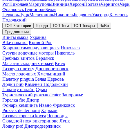
Рог
Николаев
Мариуполь
Винница
Херсон
Полтава
Чернигов
Черк
Франковск
Тернополь
Белая
Церковь
Луцк
Мелитополь
Никополь
Бердянск
Ужгород
Каменец-
Подольский
ТОП Категории
Города
ТОП Теги
ТОП Товары
ЧаВо
Предложения
Винты ямаха
Украина
Bike палатка
Кривой Рог
Коврики самонадувающиеся
Николаев
Сузуки лодочные моторы
Никополь
Гребных винтов
Бердянск
Магазин складных ножей
Киев
Газовую плитку
Днепропетровск
Масло лодочных
Хмельницкий
Палатку pinguin
Белая Церковь
Лодки риб
Каменец-Подольский
Палатку онлайн
Сумы
Туристический рюкзак deuter
Запорожье
Горелка fire
Днепр
Фонарь кемпинга
Ивано-Франковск
Рюкзак deuter nomi
Харьков
Газовая горелка kovea
Черновцы
Складной нож викторинокс
Луцк
Лодку риб
Днепродзержинск