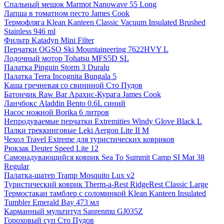
Спальный мешок Marmot Nanowave 55 Long
Лапша в томатном песто James Cook
Термофляга Klean Kanteen Classic Vacuum Insulated Brushed
Stainless 946 ml
Фильтр Katadyn Mini Filter
Перчатки OGSO Ski Mountaineering 7622HVY L
Лодочный мотор Tohatsu MFS5D SL
Палатка Pinguin Storm 3 Duralu
Палатка Terra Incognita Bungala 5
Каша гречневая со свининой Сто Пудов
Батончик Raw Bar Арахис-Курага James Cook
Ланчбокс Aladdin Bento 0.6L синий
Насос ножной Borika 6 литров
Непродуваемые перчатки Extremities Windy Glove Black L
Палки треккинговые Leki Aergon Lite II M
Чехол Travel Extreme для туристических ковриков
Рюкзак Deuter Speed Lite 12
Самонадувающийся коврик Sea To Summit Camp SI Mat 38
Regular
Палатка-шатер Tramp Mosquito Lux v2
Туристический коврик Therm-a-Rest RidgeRest Classic Large
Термостакан тамблер с соломинкой Klean Kanteen Insulated
Tumbler Emerald Bay 473 мл
Карманный мультитул Sanrenmu GJ035Z
Гороховый суп Сто Пудов