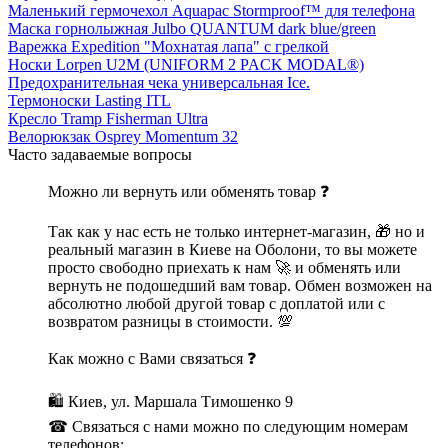
Маленький гермочехол Aquapac Stormproof™ для телефона
Маска горнолыжная Julbo QUANTUM dark blue/green
Варежка Expedition "Мохнатая лапа" с грелкой
Носки Lorpen U2M (UNIFORM 2 PACK MODAL®)
Предохранительная чека универсальная Ice.
Термоноски Lasting ITL
Кресло Tramp Fisherman Ultra
Велорюкзак Osprey Momentum 32
Часто задаваемые вопросы
Можно ли вернуть или обменять товар ❓
Так как у нас есть не только интернет-магазин, 🎁 но и
реальный магазин в Киеве на Оболони, то вы можете
просто свободно приехать к нам 🚀 и обменять или
вернуть не подошедший вам товар. Обмен возможен на
абсолютно любой другой товар с доплатой или с
возвратом разницы в стоимости. 💯
Как можно с Вами связаться ❓
🛍 Киев, ул. Маршала Тимошенко 9
☎ Связаться с нами можно по следующим номерам
телефонов: