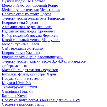
Сузуки лодочные
Полтава
Меркурий мотор лодочный
Ровно
Мебель туристическая
Мелитополь
Палатка сколько стоит
Одесса
Туристический очиститель
Тернополь
Коврики цена
Херсон
Алюминиевая лодка
Винница
Надувную пвх лодку
Кременчуг
Набор походной посуды
Черкассы
Какой спальный мешок
Мариуполь
Мебель туризма
Львов
Сайт рюкзаков
Житомир
Коврик трамп
Ужгород
Pinguin палатки цена
Кропивницкий
Туристические палатки весом 3,5-4,0 кг и каркасом
фибергласовым
Масла Eurol для смазки - редуктор
Бутылки, фляги, канистры Харчі
Посуда Summit из стекло
Кружки HydraPak
Термокружки Summit
Campingaz Плитки
Баллоны Kovea
HonWave лодка весом 30-40 кг и длиной 250 см
Столовые приборы Tramp