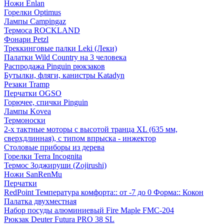
Ножи Enlan
Горелки Optimus
Лампы Campingaz
Термоса ROCKLAND
Фонари Petzl
Треккинговые палки Leki (Леки)
Палатки Wild Country на 3 человека
Распродажа Pinguin рюкзаков
Бутылки, фляги, канистры Katadyn
Резаки Tramp
Перчатки OGSO
Горючее, спички Pinguin
Лампы Kovea
Термоноски
2-х тактные моторы с высотой транца XL (635 мм,
сверхдлинная), с типом впрыска - инжектор
Столовые приборы из дерева
Горелки Terra Incognita
Термос Зоджируши (Zojirushi)
Ножи SanRenMu
Перчатки
RedPoint Температура комфорта:: от -7 до 0 Форма:: Кокон
Палатка двухместная
Набор посуды алюминиевый Fire Maple FMC-204
Рюкзак Deuter Futura PRO 38 SL