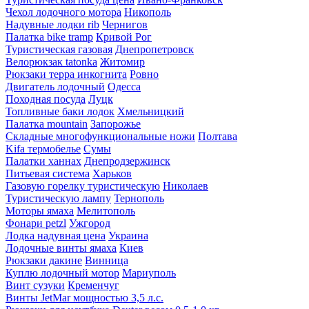
Чехол лодочного мотора
Никополь
Надувные лодки rib
Чернигов
Палатка bike tramp
Кривой Рог
Туристическая газовая
Днепропетровск
Велорюкзак tatonka
Житомир
Рюкзаки терра инкогнита
Ровно
Двигатель лодочный
Одесса
Походная посуда
Луцк
Топливные баки лодок
Хмельницкий
Палатка mountain
Запорожье
Складные многофункциональные ножи
Полтава
Kifa термобелье
Сумы
Палатки ханнах
Днепродзержинск
Питьевая система
Харьков
Газовую горелку туристическую
Николаев
Туристическую лампу
Тернополь
Моторы ямаха
Мелитополь
Фонари petzl
Ужгород
Лодка надувная цена
Украина
Лодочные винты ямаха
Киев
Рюкзаки дакине
Винница
Куплю лодочный мотор
Мариуполь
Винт сузуки
Кременчуг
Винты JetMar мощностью 3,5 л.с.