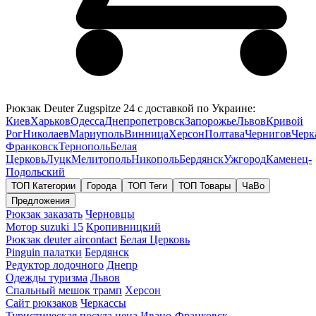
Рюкзак Deuter Zugspitze 24 с доставкой по Украине:
Киев
Харьков
Одесса
Днепропетровск
Запорожье
Львов
Кривой
Рог
Николаев
Мариуполь
Винница
Херсон
Полтава
Чернигов
Черк
Франковск
Тернополь
Белая
Церковь
Луцк
Мелитополь
Никополь
Бердянск
Ужгород
Каменец-
Подольский
ТОП Категории
Города
ТОП Теги
ТОП Товары
ЧаВо
Предложения
Рюкзак заказать
Черновцы
Мотор suzuki 15
Кропивницкий
Рюкзак deuter aircontact
Белая Церковь
Pinguin палатки
Бердянск
Редуктор лодочного
Днепр
Одежды туризма
Львов
Спальный мешок трамп
Херсон
Сайт рюкзаков
Черкассы
Туристическая посуда цена
Ивано-Франковск