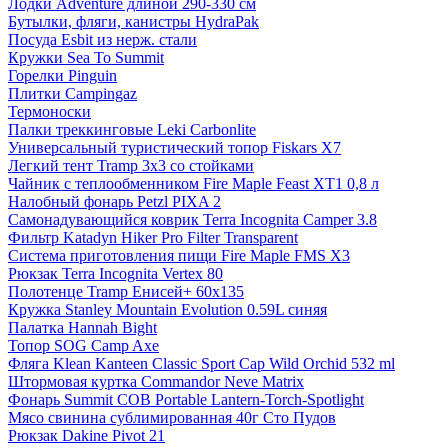
Лодки Adventure длиной 290-330 см
Бутылки, фляги, канистры HydraPak
Посуда Esbit из нерж. стали
Кружки Sea To Summit
Горелки Pinguin
Плитки Campingaz
Термоноски
Палки треккинговые Leki Carbonlite
Универсальный туристический топор Fiskars X7
Легкий тент Tramp 3x3 со стойками
Чайник с теплообменником Fire Maple Feast XT1 0,8 л
Налобный фонарь Petzl PIXA 2
Самонадувающийся коврик Terra Incognita Camper 3.8
Фильтр Katadyn Hiker Pro Filter Transparent
Система приготовления пищи Fire Maple FMS X3
Рюкзак Terra Incognita Vertex 80
Полотенце Tramp Енисей+ 60x135
Кружка Stanley Mountain Evolution 0.59L синяя
Палатка Hannah Bight
Топор SOG Camp Axe
Фляга Klean Kanteen Classic Sport Cap Wild Orchid 532 ml
Штормовая куртка Commandor Neve Matrix
Фонарь Summit COB Portable Lantern-Torch-Spotlight
Мясо свинина сублимированная 40г Сто Пудов
Рюкзак Dakine Pivot 21