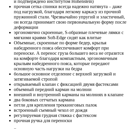
и подтверждено институтом Hohenstein)
прочная сетка спинки всегда надежно натянута – даже
под нагрузкой, благодаря легкому каркасу из прочной
пружинной стали. Чрезвычайно упругий и эластичный,
он всегда принимает свою первоначальную форму после
деформации
эргономично скроенные, S-образные плечевые лямки с
мягкими краями Soft-Edge сидят как влитые
Объемные, скроенные по форме бедер, крылья
набедренного пояса обеспечивают комфорт при
переноске. А перенос груза большего веса не отразится
на комфорте благодаря компактным, эргономичным
крыльям набедренного пояса, которые передают
основную часть нагрузки на бедра
большое основное отделение с верхней загрузкой и
затягиваемой стропой
открываемый клапан с фиксацией двумя фастексами
объемный передний карман на молнии
внешний и внутренний карманы на молниях в клапане
два боковых сетчатых кармана
петли для крепления треккинговых палок
встроенный съемный чехол от дождя
регулируемая грудная стяжка с фастексом
прочная ручка для переноски