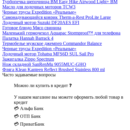
Турбопечка щепочница BM Easy Hike Airwood Light+ BM
Масло для лодочных моторов TCW3
Черные трусы Expedition «Реальные»
Самонадувающийся коврик Therm-a-Rest ProLite Large
Лодочный мотор Suzuki DF20AES EFI
Готовое блюдо Мясо свинина
Маленький гермочехол Aquapac Stormproof™ для телефона
Палатка Hannah Barrack 4
Термобелье мужское джемпер Commandor Balance
Черные трусы Expedition «Реальные»
Лодочный мотор Tohatsu MFS6D SUL Sail Pro
Зажигалка Zippo Spectrum
Нож складной SanRenMu 9055MUC-GHO
Фляга Klean Kanteen Reflect Brushed Stainless 800 ml
Часто задаваемые вопросы
Можно ли купить в кредит ❓
У нашем магазине вы можете оформить любой товар в
кредит
💳 Альфа Банк
💳 ОТП Банк
💳 ПриватБанк