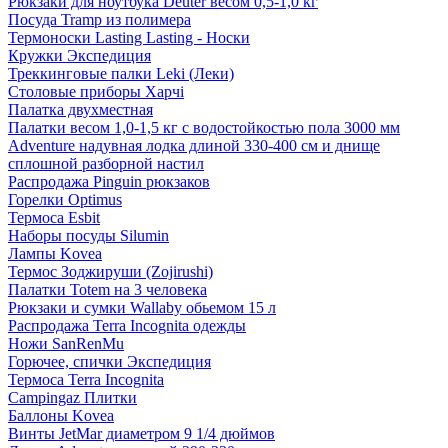
Рюкзаки для ноутбука Deuter весом 0,5-1,0 кг
Посуда Tramp из полимера
Термоноски Lasting Lasting - Носки
Кружки Экспедиция
Треккинговые палки Leki (Леки)
Столовые приборы Харчі
Палатка двухместная
Палатки весом 1,0-1,5 кг с водостойкостью пола 3000 мм
Adventure надувная лодка длиной 330-400 см и днище
сплошной разборной настил
Распродажа Pinguin рюкзаков
Горелки Optimus
Термоса Esbit
Наборы посуды Silumin
Лампы Kovea
Термос Зоджируши (Zojirushi)
Палатки Totem на 3 человека
Рюкзаки и сумки Wallaby обьемом 15 л
Распродажа Terra Incognita одежды
Ножи SanRenMu
Горючее, спички Экспедиция
Термоса Terra Incognita
Campingaz Плитки
Баллоны Kovea
Винты JetMar диаметром 9 1/4 дюймов