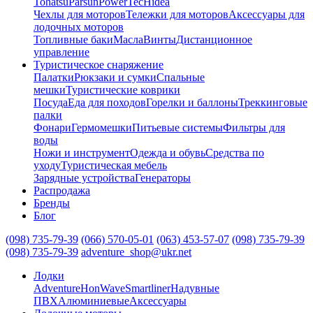
Tohatsu
Parsun
PowerTec
Hidea
Чехлы для моторов
Тележки для моторов
Аксессуары для
лодочных моторов
Топливные баки
Масла
Винты
Дистанционное
управление
Туристическое снаряжение
Палатки
Рюкзаки и сумки
Спальные
мешки
Туристические коврики
Посуда
Еда для походов
Горелки и баллоны
Треккинговые
палки
Фонари
Гермомешки
Питьевые системы
Фильтры для
воды
Ножи и инструмент
Одежда и обувь
Средства по
уходу
Туристическая мебель
Зарядные устройства
Генераторы
Распродажа
Бренды
Блог
(098) 735-79-39
(066) 570-05-01
(063) 453-57-07
(098) 735-79-39
(098) 735-79-39
adventure_shop@ukr.net
Лодки
Adventure
HonWave
Smartliner
Надувные
ПВХ
Алюминиевые
Аксессуары