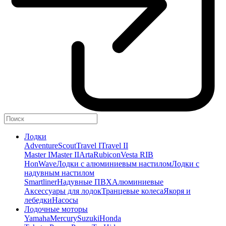
Лодки
Adventure
Scout
Travel I
Travel II
Master I
Master II
Arta
Rubicon
Vesta RIB
HonWave
Лодки с алюминиевым настилом
Лодки с
надувным настилом
Smartliner
Надувные ПВХ
Алюминиевые
Аксессуары для лодок
Транцевые колеса
Якоря и
лебедки
Насосы
Лодочные моторы
Yamaha
Mercury
Suzuki
Honda