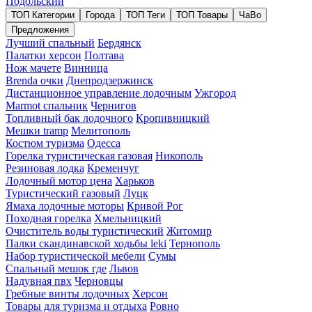
Подольский
ТОП Категории
Города
ТОП Теги
ТОП Товары
ЧаВо
Предложения
Лучший спальный
Бердянск
Палатки херсон
Полтава
Нож мачете
Винница
Brenda очки
Днепродзержинск
Дистанционное управление лодочным
Ужгород
Marmot спальник
Чернигов
Топливный бак лодочного
Кропивницкий
Мешки tramp
Мелитополь
Костюм туризма
Одесса
Горелка туристическая газовая
Никополь
Резиновая лодка
Кременчуг
Лодочный мотор цена
Харьков
Туристический газовый
Луцк
Ямаха лодочные моторы
Кривой Рог
Походная горелка
Хмельницкий
Очиститель воды туристический
Житомир
Палки скандинавской ходьбы leki
Тернополь
Набор туристической мебели
Сумы
Спальный мешок где
Львов
Надувная пвх
Черновцы
Гребные винты лодочных
Херсон
Товары для туризма и отдыха
Ровно