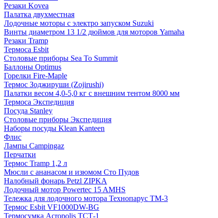
Резаки Kovea
Палатка двухместная
Лодочные моторы с электро запуском Suzuki
Винты диаметром 13 1/2 дюймов для моторов Yamaha
Резаки Tramp
Термоса Esbit
Столовые приборы Sea To Summit
Баллоны Optimus
Горелки Fire-Maple
Термос Зоджируши (Zojirushi)
Палатки весом 4,0-5,0 кг с внешним тентом 8000 мм
Термоса Экспедиция
Посуда Stanley
Столовые приборы Экспедиция
Наборы посуды Klean Kanteen
Флис
Лампы Campingaz
Перчатки
Термос Tramp 1,2 л
Мюсли с ананасом и изюмом Сто Пудов
Налобный фонарь Petzl ZIPKA
Лодочный мотор Powertec 15 AMHS
Тележка для лодочного мотора Технопарус ТM-3
Термос Esbit VF1000DW-BG
Термосумка Acropolis ТСТ-1