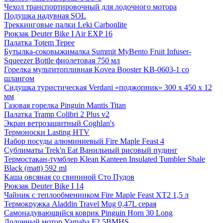
Чехол транспортировочный для лодочного мотора
Подушка надувная SOL
Треккинговые палки Leki Carbonlite
Рюкзак Deuter Bike I Air EXP 16
Палатка Totem Tepee
Бутылка-соковыжималка Summit MyBento Fruit Infuser-
Squeezer Bottle фиолетовая 750 мл
Горелка мультитопливная Kovea Booster KB-0603-1 со
шлангом
Сидушка туристическая Verdani «поджопник» 300 x 450 х 12
мм
Газовая горелка Pinguin Mantis Titan
Палатка Tramp Colibri 2 Plus v2
Экран ветрозащитный Coghlan's
Термоноски Lasting HTV
Набор посуды алюминиевый Fire Maple Feast 4
Сублиматы Trek'n Eat Ванильный рисовый пудинг
Термостакан-тумблер Klean Kanteen Insulated Tumbler Shale
Black (matt) 592 ml
Каша овсяная со свининой Сто Пудов
Рюкзак Deuter Bike I 14
Чайник с теплообменником Fire Maple Feast XT2 1,5 л
Термокружка Aladdin Travel Mug 0,47L серая
Самонадувающийся коврик Pinguin Horn 30 Long
Лодочный мотор Yamaha F2.5BMHS