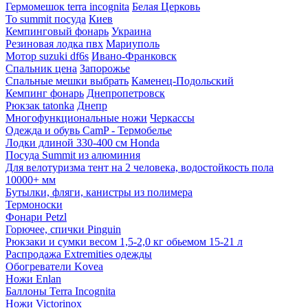
Гермомешок terra incognita
Белая Церковь
To summit посуда
Киев
Кемпинговый фонарь
Украина
Резиновая лодка пвх
Мариуполь
Мотор suzuki df6s
Ивано-Франковск
Спальник цена
Запорожье
Спальные мешки выбрать
Каменец-Подольский
Кемпинг фонарь
Днепропетровск
Рюкзак tatonka
Днепр
Многофункциональные ножи
Черкассы
Одежда и обувь CamP - Термобелье
Лодки длиной 330-400 см Honda
Посуда Summit из алюминия
Для велотуризма тент на 2 человека, водостойкость пола
10000+ мм
Бутылки, фляги, канистры из полимера
Термоноски
Фонари Petzl
Горючее, спички Pinguin
Рюкзаки и сумки весом 1,5-2,0 кг обьемом 15-21 л
Распродажа Extremities одежды
Обогреватели Kovea
Ножи Enlan
Баллоны Terra Incognita
Ножи Victorinox