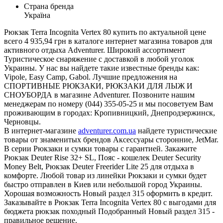
Страна бренда
Україна
Рюкзак Terra Incognita Vertex 80 купить по актуальной цене
всего 4 935,94 грн в каталоге интернет магазина товаров для
активного отдыха Adventurer. Широкий ассортимент
Туристическое снаряжение с доставкой в любой уголок
Украины. У нас вы найдете такие известные бренды как:
Vipole, Easy Camp, Gabol. Лучшие предложения на
СПОРТИВНЫЕ РЮКЗАКИ, РЮКЗАКИ ДЛЯ ЛЫЖ И
СНОУБОРДА в магазине Adventurer. Позвоните нашим
менеджерам по номеру (044) 355-05-25 и мы посоветуем Вам
проживающим в городах: Кропивницкий, Днепродзержинск,
Черновцы.
В интернет-магазине
adventurer.com.ua
найдете туристические
товары от знаменитых брендов Аксессуары сторонние, JetMar.
В серии Рюкзаки и сумки товары с гарантией. Закажите
Рюкзак Deuter Rise 32+ SL, Пояс - кошелек Deuter Security
Money Belt, Рюкзак Deuter Freerider Lite 25 для отдыха в
комфорте. Любой товар из линейки Рюкзаки и сумки будет
быстро отправлен в Киев или небольшой город Украины.
Хорошая возможность Новый раздел 315 оформить в кредит.
Заказывайте в Рюкзак Terra Incognita Vertex 80 с выгодами для
бюджета рюкзак походный Подобранный Новый раздел 315 -
правильное решение.