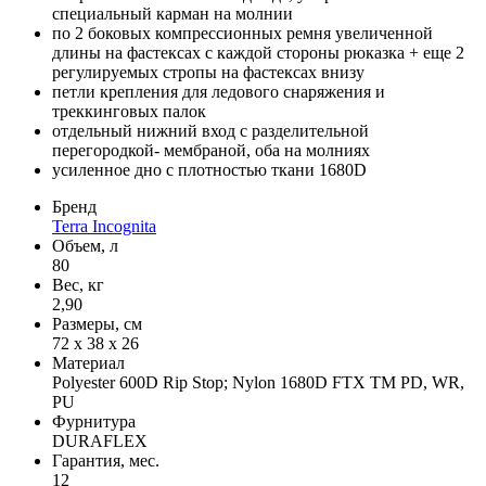
специальный карман на молнии
по 2 боковых компрессионных ремня увеличенной
длины на фастексах с каждой стороны рюказка + еще 2
регулируемых стропы на фастексах внизу
петли крепления для ледового снаряжения и
треккинговых палок
отдельный нижний вход с разделительной
перегородкой- мембраной, оба на молниях
усиленное дно с плотностью ткани 1680D
Бренд
Terra Incognita
Объем, л
80
Вес, кг
2,90
Размеры, см
72 х 38 х 26
Материал
Polyester 600D Rip Stop; Nylon 1680D FTX TM PD, WR,
PU
Фурнитура
DURAFLEX
Гарантия, мес.
12