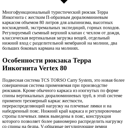
Многофункциональный туристический рюкзак Терра
Инкогнита с жестким П-образным дюралюминиевым
каркасом объемом 80 литров для альпинизма, высотных
восхождений, экстремальных экспедиций, горных походов.
Регулируемый съемный верхний клапан с чехлом от дождя,
классическая вертикальная загрузка вещей, отдельный
нижний вход с разделительной мембраной на молнии, два
больших боковых кармана на молниях.
Особенности рюкзака Терра
Инкогнита Vertex 80
Подвесная система TCS TORSO Carry System, это новая более
совершенная система применяемая при производстве
рюкзаков. Кроме обычного каркаса из изогнутых по форме
спины вертикальных дюралюминиевых труб, в этой системе
применен трехмерный каркас жесткости,
перераспределяющий нагрузку на плечевые лямки и на
набедренный пояс. Нижний край каркаса и регулировочные
стропы плечевых лямок выведены в пояс, конструкция
которого позволяет более равномерно распределить нагрузку
со спины на бедра. V-образные регулирующие ремни