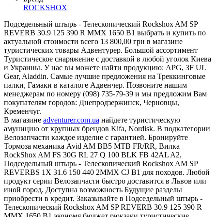
ROCKSHOX
Подседельный штырь - Телескопический Rockshox AM SP
REVERB 30.9 125 390 R MMX 1650 B1 выбрать и купить по
актуальной стоимости всего 13 800,00 грн в магазине
туристических товары Адвентурер. Большой ассортимент
Туристическое снаряжение с доставкой в любой уголок Киева
и Украины. У нас вы можете найти продукцию: APG, 3F UL
Gear, Aladdin. Самые лучшие предложения на Треккинговые
палки, Гамаки в каталоге Адвенчер. Позвоните нашим
менеджерам по номеру (098) 735-79-39 и мы предложим Вам
покупателям городов: Днепродзержинск, Черновцы,
Кременчуг.
В магазине
adventurer.com.ua
найдете туристическую
амуницию от крупных брендов Kifa, Nordisk. В подкатегории
Велозапчасти каждое изделие с гарантией. Бронируйте
Тормоза механика Avid AM BB5 MTB FR/RR, Вилка
RockShox AM FS 30G RL 27 Q 100 BLK FB 42AL A2,
Подседельный штырь - Телескопический Rockshox AM SP
REVERBS 1X 31.6 150 440 2MMX CJ B1 для походов. Любой
продукт серии Велозапчасти быстро доставится в Львов или
иной город. Доступна возможность Будущие разделы
приобрести в кредит. Заказывайте в Подседельный штырь -
Телескопический Rockshox AM SP REVERB 30.9 125 390 R
MMX 1650 B1 экономя бюджет рюкзаки туристические