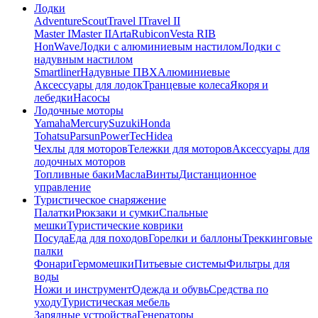
Лодки
Adventure
Scout
Travel I
Travel II
Master I
Master II
Arta
Rubicon
Vesta RIB
HonWave
Лодки с алюминиевым настилом
Лодки с
надувным настилом
Smartliner
Надувные ПВХ
Алюминиевые
Аксессуары для лодок
Транцевые колеса
Якоря и
лебедки
Насосы
Лодочные моторы
Yamaha
Mercury
Suzuki
Honda
Tohatsu
Parsun
PowerTec
Hidea
Чехлы для моторов
Тележки для моторов
Аксессуары для
лодочных моторов
Топливные баки
Масла
Винты
Дистанционное
управление
Туристическое снаряжение
Палатки
Рюкзаки и сумки
Спальные
мешки
Туристические коврики
Посуда
Еда для походов
Горелки и баллоны
Треккинговые
палки
Фонари
Гермомешки
Питьевые системы
Фильтры для
воды
Ножи и инструмент
Одежда и обувь
Средства по
уходу
Туристическая мебель
Зарядные устройства
Генераторы