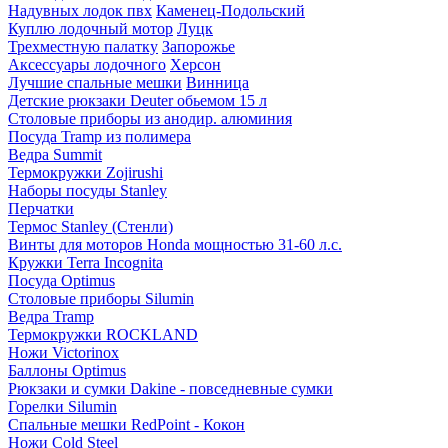
Надувных лодок пвх
Каменец-Подольский
Куплю лодочный мотор
Луцк
Трехместную палатку
Запорожье
Аксессуары лодочного
Херсон
Лучшие спальные мешки
Винница
Детские рюкзаки Deuter обьемом 15 л
Столовые приборы из анодир. алюминия
Посуда Tramp из полимера
Ведра Summit
Термокружки Zojirushi
Наборы посуды Stanley
Перчатки
Термос Stanley (Стенли)
Винты для моторов Honda мощностью 31-60 л.с.
Кружки Terra Incognita
Посуда Optimus
Столовые приборы Silumin
Ведра Tramp
Термокружки ROCKLAND
Ножи Victorinox
Баллоны Optimus
Рюкзаки и сумки Dakine - повседневные сумки
Горелки Silumin
Спальные мешки RedPoint - Кокон
Ножи Cold Steel