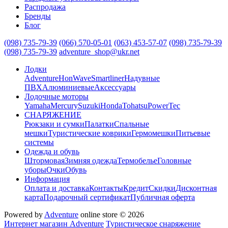
Распродажа
Бренды
Блог
(098) 735-79-39
(066) 570-05-01
(063) 453-57-07
(098) 735-79-39
(098) 735-79-39
adventure_shop@ukr.net
Лодки
Adventure
HonWave
Smartliner
Надувные
ПВХ
Алюминиевые
Аксессуары
Лодочные моторы
Yamaha
Mercury
Suzuki
Honda
Tohatsu
PowerTec
СНАРЯЖЕНИЕ
Рюкзаки и сумки
Палатки
Спальные
мешки
Туристические коврики
Гермомешки
Питьевые
системы
Одежда и обувь
Штормовая
Зимняя одежда
Термобелье
Головные
уборы
Очки
Обувь
Информация
Оплата и доставка
Контакты
Кредит
Скидки
Дисконтная
карта
Подарочный сертификат
Публичная оферта
Powered by
Adventure
online store © 2026
Интернет магазин Adventure
Туристическое снаряжение