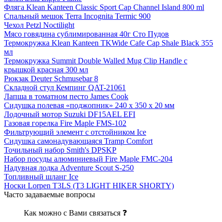
Фляга Klean Kanteen Classic Sport Cap Channel Island 800 ml
Спальный мешок Terra Incognita Termic 900
Чехол Petzl Noctilight
Мясо говядина сублимированная 40г Сто Пудов
Термокружка Klean Kanteen TKWide Cafe Cap Shale Black 355
мл
Термокружка Summit Double Walled Mug Clip Handle с
крышкой красная 300 мл
Рюкзак Deuter Schmusebar 8
Складной стул Кемпинг QAT-21061
Лапша в томатном песто James Cook
Сидушка полевая «поджопник» 240 x 350 х 20 мм
Лодочный мотор Suzuki DF15AEL EFI
Газовая горелка Fire Maple FMS-102
Фильтрующий элемент с отстойником Ice
Сидушка самонадувающаяся Tramp Comfort
Точильный набор Smith's DPSKP
Набор посуды алюминиевый Fire Maple FMC-204
Надувная лодка Adventure Scout S-250
Топливный шланг Ice
Носки Lorpen T3LS (T3 LIGHT HIKER SHORTY)
Часто задаваемые вопросы
Как можно с Вами связаться ❓