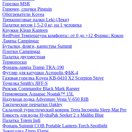
Горелки MSR
Горючее, спички Pinguin
Обогреватели Kovea
Треккинговые палки Leki (Леки)
Палатки весом 1,5-2,0 кг, на 1 человека
Кружки Klean Kanteen
RedPoint Температура комфорта:: от 0 до +12 Форма:: Кокон
Лампы Campingaz
Бутылки, фляги, канистры Summit
Плитки Campingaz
Палатка двухместная
Термоноски
Фонарь-лампа Tramp TRA-190
Футляр для катушки Acropolis ФБК-4
Газовая горелка Kovea KB-0410 X2 Scorpion Stove
Точилка Smith's JIFF-S
Рюкзак Commandor Black Mark Ranger
Гермомешок Aquapac Noatak™ 15L
Надувная лодка Adventure Vesta V-650 RIB
Тактические перчатки Oakley
Складной туристический коврик Terra Incognita Sleep Mat Pro
Емкость для воды HydraPak Seeker 2 л Malibu Blue
Палатка Totem Indi
Фонарь Summit COB Portable Lantern-Torch-Spotlight
Зажигалка Zippo Flame