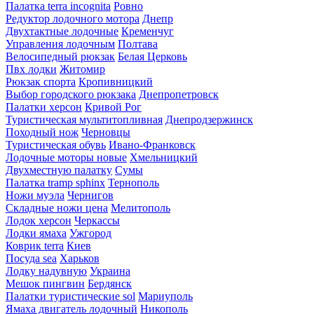
Палатка terra incognita
Ровно
Редуктор лодочного мотора
Днепр
Двухтактные лодочные
Кременчуг
Управления лодочным
Полтава
Велосипедный рюкзак
Белая Церковь
Пвх лодки
Житомир
Рюкзак спорта
Кропивницкий
Выбор городского рюкзака
Днепропетровск
Палатки херсон
Кривой Рог
Туристическая мультитопливная
Днепродзержинск
Походный нож
Черновцы
Туристическая обувь
Ивано-Франковск
Лодочные моторы новые
Хмельницкий
Двухместную палатку
Сумы
Палатка tramp sphinx
Тернополь
Ножи муэла
Чернигов
Складные ножи цена
Мелитополь
Лодок херсон
Черкассы
Лодки ямаха
Ужгород
Коврик terra
Киев
Посуда sea
Харьков
Лодку надувную
Украина
Мешок пингвин
Бердянск
Палатки туристические sol
Мариуполь
Ямаха двигатель лодочный
Никополь