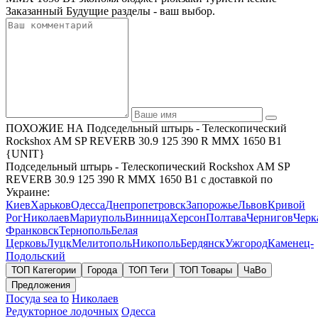
Заказанный Будущие разделы - ваш выбор.
ПОХОЖИЕ НА Подседельный штырь - Телескопический
Rockshox AM SP REVERB 30.9 125 390 R MMX 1650 B1
{UNIT}
Подседельный штырь - Телескопический Rockshox AM SP
REVERB 30.9 125 390 R MMX 1650 B1 с доставкой по
Украине:
Киев
Харьков
Одесса
Днепропетровск
Запорожье
Львов
Кривой
Рог
Николаев
Мариуполь
Винница
Херсон
Полтава
Чернигов
Черк
Франковск
Тернополь
Белая
Церковь
Луцк
Мелитополь
Никополь
Бердянск
Ужгород
Каменец-
Подольский
ТОП Категории
Города
ТОП Теги
ТОП Товары
ЧаВо
Предложения
Посуда sea to
Николаев
Редукторное лодочных
Одесса