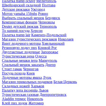
Палатка tramp octave
Мелитополь
Швейцарский складной
Полтава
Детские рюкзаки
Ужгород
Мотор yamaha 15fmhs
Ровно
Выбрать спальный мешок
Бердянск
Кемпинговые фонари
Черновцы
Deuter детский рюкзак
Тернополь
To summit посуда
Херсон
Палатка tramp lair
Каменец-Подольский
Магазин туристических рюкзаков
Николаев
Винт лодочного мотора
Хмельницкий
Резиновую лодку пвх
Кривой Рог
Двухтактные лодочные
Запорожье
Туристическая цена
Одесса
Спальные мешки terra
Мариуполь
Спальный мешок заказать
Днепр
Стоит гамак
Чернигов
Посуда похода
Киев
Лодочные моторы ямаха
Луцк
Магазин прикольных подарков
Белая Церковь
Складных ножей
Харьков
Палатку terra incognita
Львов
Туристическая газовая
Днепропетровск
Aladdin термос
Никополь
Клей пвх лодок
Житомир