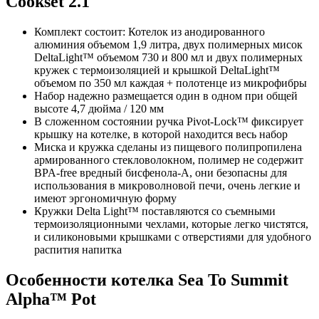
Cookset 2.1
Комплект состоит: Котелок из анодированного
алюминия объемом 1,9 литра, двух полимерных мисок
DeltaLight™ объемом 730 и 800 мл и двух полимерных
кружек с термоизоляцией и крышкой DeltaLight™
объемом по 350 мл каждая + полотенце из микрофибры
Набор надежно размещается один в одном при общей
высоте 4,7 дюйма / 120 мм
В сложенном состоянии ручка Pivot-Lock™ фиксирует
крышку на котелке, в которой находится весь набор
Миска и кружка сделаны из пищевого полипропилена
армированного стекловолокном, полимер не содержит
BPA-free вредный бисфенола-А, они безопасны для
использования в микроволновой печи, очень легкие и
имеют эргономичную форму
Кружки Delta Light™ поставляются со съемными
термоизоляционными чехлами, которые легко чистятся,
и силиконовыми крышками с отверстиями для удобного
распития напитка
Особенности котелка Sea To Summit
Alpha™ Pot