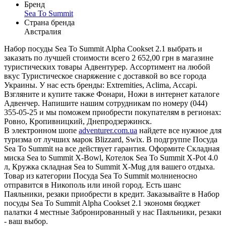
Бренд
Sea To Summit
Страна бренда
Австралия
Набор посуды Sea To Summit Alpha Cookset 2.1 выбрать и
заказать по лучшей стоимости всего 2 652,00 грн в магазине
туристических товары Адвентурер. Ассортимент на любой
вкус Туристическое снаряжение с доставкой во все города
Украины. У нас есть бренды: Extremities, Aclima, Accapi.
Взгляните и купите также Фонари, Ножи в интернет каталоге
Адвенчер. Напишите нашим сотрудникам по номеру (044)
355-05-25 и мы поможем приобрести покупателям в регионах:
Ровно, Кропивницкий, Днепродзержинск.
В электронном шопе
adventurer.com.ua
найдете все нужное для
туризма от лучших марок Blizzard, Swix. В подгруппе Посуда
Sea To Summit на все действует гарантия. Оформите Складная
миска Sea to Summit X-Bowl, Котелок Sea To Summit X-Pot 4.0
л, Кружка складная Sea to Summit X-Mug для вашего отдыха.
Товар из категории Посуда Sea To Summit молниеносно
отправится в Никополь или иной город. Есть шанс
Паяльники, резаки приобрести в кредит. Заказывайте в Набор
посуды Sea To Summit Alpha Cookset 2.1 экономя бюджет
палатки 4 местные Забронированный у нас Паяльники, резаки
- ваш выбор.