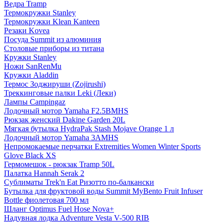
Ведра Tramp
Термокружки Stanley
Термокружки Klean Kanteen
Резаки Kovea
Посуда Summit из алюминия
Столовые приборы из титана
Кружки Stanley
Ножи SanRenMu
Кружки Aladdin
Термос Зоджируши (Zojirushi)
Треккинговые палки Leki (Леки)
Лампы Campingaz
Лодочный мотор Yamaha F2.5BMHS
Рюкзак женский Dakine Garden 20L
Мягкая бутылка HydraPak Stash Mojave Orange 1 л
Лодочный мотор Yamaha 3AMHS
Непромокаемые перчатки Extremities Women Winter Sports
Glove Black XS
Гермомешок - рюкзак Tramp 50L
Палатка Hannah Serak 2
Сублиматы Trek'n Eat Ризотто по-балкански
Бутылка для фруктовой воды Summit MyBento Fruit Infuser
Bottle фиолетовая 700 мл
Шланг Optimus Fuel Hose Nova+
Надувная лодка Adventure Vesta V-500 RIB