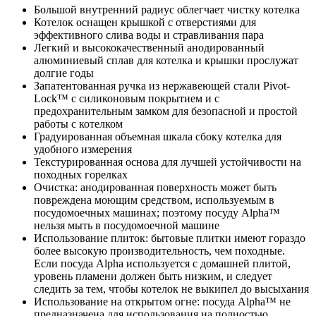
Большой внутренний радиус облегчает чистку котелка
Котелок оснащен крышкой с отверстиями для
эффективного слива воды и стравливания пара
Легкий и высококачественный анодированный
алюминиевый сплав для котелка и крышки прослужат
долгие годы
Запатентованная ручка из нержавеющей стали Pivot-
Lock™ с силиконовым покрытием и с
предохранительным замком для безопасной и простой
работы с котелком
Градуированная объемная шкала сбоку котелка для
удобного измерения
Текстурированная основа для лучшей устойчивости на
походных горелках
Очистка: анодированная поверхность может быть
повреждена моющим средством, используемым в
посудомоечных машинах; поэтому посуду Alpha™
нельзя мыть в посудомоечной машине
Использование плиток: бытовые плитки имеют гораздо
более высокую производительность, чем походные.
Если посуда Alpha используется с домашней плитой,
уровень пламени должен быть низким, и следует
следить за тем, чтобы котелок не выкипел до высыхания
Использование на открытом огне: посуда Alpha™ не
предназначена для использования на полностью