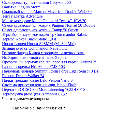
Сковородка туристическая Сілумін 260
Палатка Pinguin Storm 3
Спальный мешок Marmot Mavericks Double Wide 30
Тент палатка Adventure
Масло моторное Motul Outboard Tech 4T 10W-30
Самонадувающийся коврик Pinguin Nomad 50 Double
Самонадувающийся коврик Tramp 50 Green
Термобелье мужское джемпер Commandor Balance
Термос Kovea Black Stone 1,0 л
Носки Lorpen Носки S2SMM (Ms Ski Mid)
Зимняя куртка Commandor Neve Flint
Готовое блюдо Киноа с овощами и пряностями
Имбирно-лимонный напиток Харчи
Прозрачный гермочехол Aquapac для карты Kaituna™
Газовая горелка Fire Maple FMS-103
Налобный фонарь Summit Storm Force Eiger Sensor 3 Вт
Рюкзак Deuter Walker 24
Палки треккинговые Leki Venom Vario S
Система приготовления пищи Jetboil Flash
Перчатки OGSO Ski Mountaineering 7622HVY S
Термосумка рыбацкая Acropolis СД-2
Часто задаваемые вопросы
Как можно с Вами связаться ❓