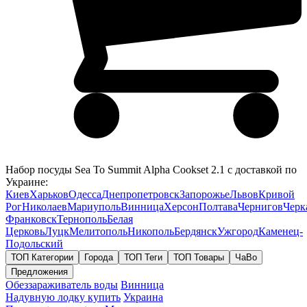
Набор посуды Sea To Summit Alpha Cookset 2.1 с доставкой по
Украине:
Киев
Харьков
Одесса
Днепропетровск
Запорожье
Львов
Кривой
Рог
Николаев
Мариуполь
Винница
Херсон
Полтава
Чернигов
Черк
Франковск
Тернополь
Белая
Церковь
Луцк
Мелитополь
Никополь
Бердянск
Ужгород
Каменец-
Подольский
ТОП Категории
Города
ТОП Теги
ТОП Товары
ЧаВо
Предложения
Обеззараживатель воды
Винница
Надувную лодку купить
Украина