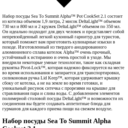
Набор посуды Sea To Summit Alpha™ Pot CookSet 2.1 состоит
из котелка объемом 1,9 литра, 2 мисок DeltaLight™ объемом
730 мл и 800 мл и 2 кружек DeltaLight™ объемом по 350 мл.
Он идеально подходит для двух человек и представляет собой
непревзойденный легкий кухонный гарнитур для туристов,
который поможет вам приготовить кулинарные изыски в
походе. Изготовленный из твердого анодированного
алюминиевого сплава котелок Alpha™ очень прочный,
устойчивый к истиранию и очень простой в уходе. Мы
внедрили некоторые умные технологии, такие как складная
рукоятка Pivot-Lock™, которая надежно фиксируется на месте
во время использования и запирается для транспортировки,
силиконовая ручка Lid Keep™, которая удерживает крышку
сбоку от котелка, а не на земле во время готовки, и
уникальный рисунок ситечка с прорезями на крышке для
стравливания пара и слива воды. С добавлением элементов
полимерной столовой посуды DeltaLight™ и возможности их
соединения вы будете создавать аппетитные блюда для
гурманов для каждого приема пищи на свежем воздухе.
Набор посуды Sea To Summit Alpha