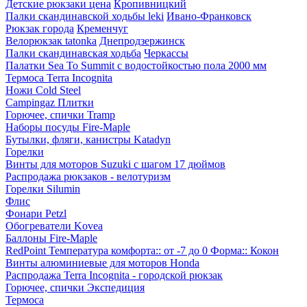
Детские рюкзаки цена
Кропивницкий
Палки скандинавской ходьбы leki
Ивано-Франковск
Рюкзак города
Кременчуг
Велорюкзак tatonka
Днепродзержинск
Палки скандинавская ходьба
Черкассы
Палатки Sea To Summit с водостойкостью пола 2000 мм
Термоса Terra Incognita
Ножи Cold Steel
Campingaz Плитки
Горючее, спички Tramp
Наборы посуды Fire-Maple
Бутылки, фляги, канистры Katadyn
Горелки
Винты для моторов Suzuki с шагом 17 дюймов
Распродажа рюкзаков - велотуризм
Горелки Silumin
Флис
Фонари Petzl
Обогреватели Kovea
Баллоны Fire-Maple
RedPoint Температура комфорта:: от -7 до 0 Форма:: Кокон
Винты алюминиевые для моторов Honda
Распродажа Terra Incognita - городской рюкзак
Горючее, спички Экспедиция
Термоса