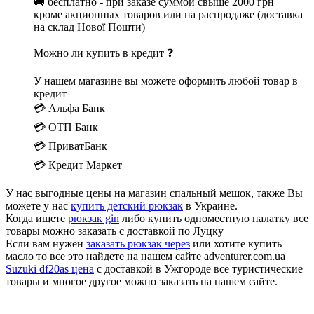
🚚 бесплатно - при заказе суммой свыше 2000 грн
кроме акционных товаров или на распродаже (доставка
на склад Нової Пошти)
Можно ли купить в кредит ❓
У нашем магазине вы можете оформить любой товар в
кредит
💳 Альфа Банк
💳 ОТП Банк
💳 ПриватБанк
💳 Кредит Маркет
У нас выгодные цены на магазин спальный мешок, также Вы
можете у нас
купить детский рюкзак
в Украине.
Когда ищете
рюкзак gin
либо купить одноместную палатку все
товары можно заказать с доставкой по Луцку
Если вам нужен
заказать рюкзак через
или хотите купить
масло то все это найдете на нашем сайте adventurer.com.ua
Suzuki df20as цена
с доставкой в Ужгороде все туристические
товары и многое другое можно заказать на нашем сайте.