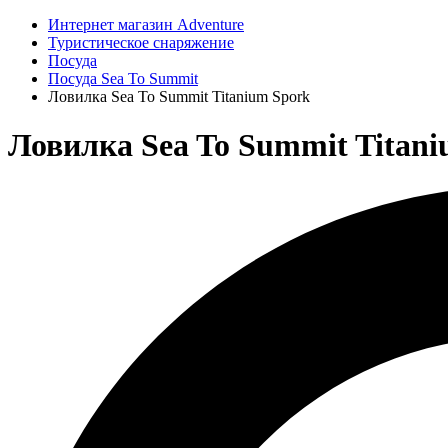
Интернет магазин Adventure
Туристическое снаряжение
Посуда
Посуда Sea To Summit
Ловилка Sea To Summit Titanium Spork
Ловилка Sea To Summit Titan