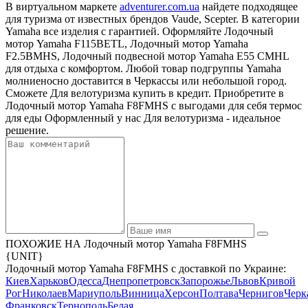
В виртуальном маркете
adventurer.com.ua
найдете подходящее
для туризма от известных брендов Vaude, Scepter. В категории
Yamaha все изделия с гарантией. Оформляйте Лодочный
мотор Yamaha F115BETL, Лодочный мотор Yamaha
F2.5BMHS, Лодочный подвесной мотор Yamaha E55 CMHL
для отдыха с комфортом. Любой товар подгруппы Yamaha
молниеносно доставится в Черкассы или небольшой город.
Сможете Для велотуризма купить в кредит. Приобретите в
Лодочный мотор Yamaha F8FMHS с выгодами для себя термос
для еды Оформленный у нас Для велотуризма - идеальное
решение.
ПОХОЖИЕ НА Лодочный мотор Yamaha F8FMHS
{UNIT}
Лодочный мотор Yamaha F8FMHS с доставкой по Украине:
Киев
Харьков
Одесса
Днепропетровск
Запорожье
Львов
Кривой
Рог
Николаев
Мариуполь
Винница
Херсон
Полтава
Чернигов
Черк
Франковск
Тернополь
Белая