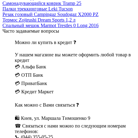
Самонадувающийся коврик Tramp 25
Палки треккинговые Leki Tucson
Резак гозовый Campingaz Soudogaz X2000 PZ
Термос Zojirushi Dream Sports 1,2 л
Спальный мешок Marmot Trestles 0 Long 2016
Часто задаваемые вопросы
Можно ли купить в кредит ❓
У нашем магазине вы можете оформить любой товар в
кредит
💳 Альфа Банк
💳 ОТП Банк
💳 ПриватБанк
💳 Кредит Маркет
Как можно с Вами связаться ❓
🛍 Киев, ул. Маршала Тимошенко 9
☎ Связаться с нами можно по следующим номерам
телефонов:
📞 (044) 355-05-25,