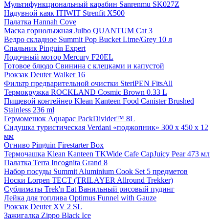
Мультифункциональный карабин Sanrenmu SK027Z
Надувной каяк ITIWIT Strenfit X500
Палатка Hannah Cove
Маска горнолыжная Julbo QUANTUM Cat 3
Ведро складное Summit Pop Bucket Lime/Grey 10 л
Спальник Pinguin Expert
Лодочный мотор Mercury F20EL
Готовое блюдо Свинина с клецками и капустой
Рюкзак Deuter Walker 16
Фильтр предварительной очистки SteriPEN FitsAll
Термокружка ROCKLAND Cosmic Brown 0.33 L
Пищевой контейнер Klean Kanteen Food Canister Brushed
Stainless 236 ml
Гермомешок Aquapac PackDivider™ 8L
Сидушка туристическая Verdani «поджопник» 300 x 450 х 12
мм
Огниво Pinguin Firestarter Box
Термочашка Klean Kanteen TKWide Cafe CapJuicy Pear 473 мл
Палатка Terra Incognita Grand 8
Набор посуды Summit Aluminium Cook Set 5 предметов
Носки Lorpen TECT (TRILAYER Allround Trekker)
Сублиматы Trek'n Eat Ванильный рисовый пудинг
Лейка для топлива Optimus Funnel with Gauze
Рюкзак Deuter XV 2 SL
Зажигалка Zippo Black Ice