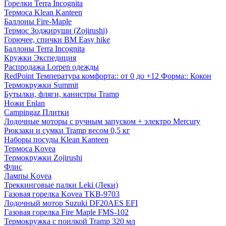
Горелки Terra Incognita
Термоса Klean Kanteen
Баллоны Fire-Maple
Термос Зоджируши (Zojirushi)
Горючее, спички BM Easy hike
Баллоны Terra Incognita
Кружки Экспедиция
Распродажа Lorpen одежды
RedPoint Температура комфорта:: от 0 до +12 Форма:: Кокон
Термокружки Summit
Бутылки, фляги, канистры Tramp
Ножи Enlan
Campingaz Плитки
Лодочные моторы с ручным запуском + электро Mercury
Рюкзаки и сумки Tramp весом 0,5 кг
Наборы посуды Klean Kanteen
Термоса Kovea
Термокружки Zojirushi
Флис
Лампы Kovea
Треккинговые палки Leki (Леки)
Газовая горелка Kovea TKB-9703
Лодочный мотор Suzuki DF20AES EFI
Газовая горелка Fire Maple FMS-102
Термокружка с поилкой Tramp 320 мл