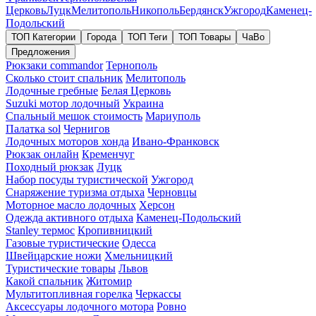
Церковь
Луцк
Мелитополь
Никополь
Бердянск
Ужгород
Каменец-
Подольский
ТОП Категории
Города
ТОП Теги
ТОП Товары
ЧаВо
Предложения
Рюкзаки commandor
Тернополь
Сколько стоит спальник
Мелитополь
Лодочные гребные
Белая Церковь
Suzuki мотор лодочный
Украина
Спальный мешок стоимость
Мариуполь
Палатка sol
Чернигов
Лодочных моторов хонда
Ивано-Франковск
Рюкзак онлайн
Кременчуг
Походный рюкзак
Луцк
Набор посуды туристической
Ужгород
Снаряжение туризма отдыха
Черновцы
Моторное масло лодочных
Херсон
Одежда активного отдыха
Каменец-Подольский
Stanley термос
Кропивницкий
Газовые туристические
Одесса
Швейцарские ножи
Хмельницкий
Туристические товары
Львов
Какой спальник
Житомир
Мультитопливная горелка
Черкассы
Аксессуары лодочного мотора
Ровно