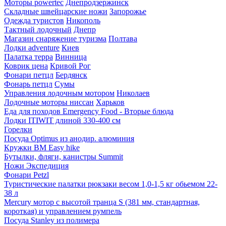
Моторы powertec
Днепродзержинск
Складные швейцарские ножи
Запорожье
Одежда туристов
Никополь
Тактный лодочный
Днепр
Магазин снаряжение туризма
Полтава
Лодки adventure
Киев
Палатка терра
Винница
Коврик цена
Кривой Рог
Фонари петцл
Бердянск
Фонарь петцл
Сумы
Управления лодочным мотором
Николаев
Лодочные моторы ниссан
Харьков
Еда для походов Emergency Food - Вторые блюда
Лодки ITIWIT длиной 330-400 см
Горелки
Посуда Optimus из анодир. алюминия
Кружки BM Easy hike
Бутылки, фляги, канистры Summit
Ножи Экспедиция
Фонари Petzl
Туристические палатки рюкзаки весом 1,0-1,5 кг обьемом 22-
38 л
Mercury мотор с высотой транца S (381 мм, стандартная,
короткая) и управлением румпель
Посуда Stanley из полимера