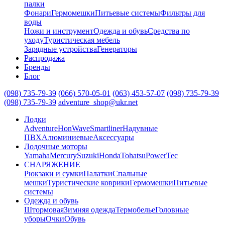
палки
Фонари
Гермомешки
Питьевые системы
Фильтры для
воды
Ножи и инструмент
Одежда и обувь
Средства по
уходу
Туристическая мебель
Зарядные устройства
Генераторы
Распродажа
Бренды
Блог
(098) 735-79-39
(066) 570-05-01
(063) 453-57-07
(098) 735-79-39
(098) 735-79-39
adventure_shop@ukr.net
Лодки
Adventure
HonWave
Smartliner
Надувные
ПВХ
Алюминиевые
Аксессуары
Лодочные моторы
Yamaha
Mercury
Suzuki
Honda
Tohatsu
PowerTec
СНАРЯЖЕНИЕ
Рюкзаки и сумки
Палатки
Спальные
мешки
Туристические коврики
Гермомешки
Питьевые
системы
Одежда и обувь
Штормовая
Зимняя одежда
Термобелье
Головные
уборы
Очки
Обувь