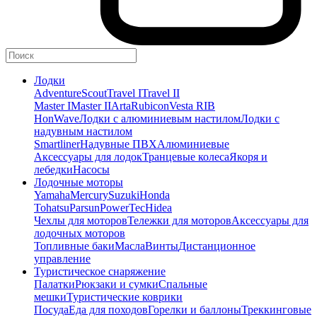
Лодки
Adventure
Scout
Travel I
Travel II
Master I
Master II
Arta
Rubicon
Vesta RIB
HonWave
Лодки с алюминиевым настилом
Лодки с
надувным настилом
Smartliner
Надувные ПВХ
Алюминиевые
Аксессуары для лодок
Транцевые колеса
Якоря и
лебедки
Насосы
Лодочные моторы
Yamaha
Mercury
Suzuki
Honda
Tohatsu
Parsun
PowerTec
Hidea
Чехлы для моторов
Тележки для моторов
Аксессуары для
лодочных моторов
Топливные баки
Масла
Винты
Дистанционное
управление
Туристическое снаряжение
Палатки
Рюкзаки и сумки
Спальные
мешки
Туристические коврики
Посуда
Еда для походов
Горелки и баллоны
Треккинговые