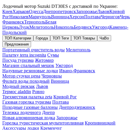
Лодочный мотор Suzuki DT30ES с доставкой по Украине:
Киев
Харьков
Одесса
Днепропетровск
Запорожье
Львов
Кривой
Рог
Николаев
Мариуполь
Винница
Херсон
Полтава
Чернигов
Черк
Франковск
Тернополь
Белая
Церковь
Луцк
Мелитополь
Никополь
Бердянск
Ужгород
Каменец-
Подольский
ТОП Категории
Города
ТОП Теги
ТОП Товары
ЧаВо
Предложения
Портативный очиститель воды
Мелитополь
Палатку terra incognita
Сумы
Посуда туризма
Житомир
Магазин спальный мешок
Ужгород
Надувные резиновые лодки
Ивано-Франковск
Мотор сузуки цена
Черновцы
Фильтр воды походный
Винница
Модный рюкзак
Львов
Термос aladdin
Ровно
Трехместная палатка zeta
Кривой Рог
Газовая горелка туризма
Полтава
Походные газовые баллоны
Днепродзержинск
Тележка лодочного
Днепр
Новая алюминиевая лодка
Запорожье
Горелка туристическая мультитопливная
Кропивницкий
Аксессуары лодки
Кременчуг