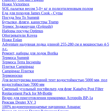
Ножи Victorinox
SOL палатки весом 5,0+ кг и полиэтиленовым полом
Еда для походов James Cook - Супы
Посуда Sea To Summit
Бутылки, фляги, канистры Tramp
Термос Зоджируши (Zojirushi)
Наборы посуды Optimus
Обогреватели Kovea
Ножи Enlan
Adventure надувная лодка длиной 255-280 см и мощностью 4-5
л.с.
Ремонт, наборы для лодок Borika
Термоса Summit
Термоса Terra Incognita
Плитки Campingaz
Campingaz Плитки
Термоноски
Для велотуризма внешний тент водостойкостью 5000 мм, пол
водостойкостью 7000 мм
Сменный угольный постфильтр для фляг Katadyn Post Filter
Replacement Pack for MyBottle
Ведро для приготовления прикормки Acropolis ВР-1а
Рюкзак Deuter XV 3
100% водонепроницаемые наушники Aquapac