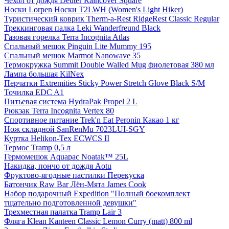
Чехол от дождя Deuter Raincover Square
Носки Lorpen Носки T2LWH (Women's Light Hiker)
Туристический коврик Therm-a-Rest RidgeRest Classic Regular
Треккинговая палка Leki Wanderfreund Black
Газовая горелка Terra Incognita Atlas
Спальный мешок Pinguin Lite Mummy 195
Спальный мешок Marmot Nanowave 35
Термокружка Summit Double Walled Mug фиолетовая 380 мл
Лампа большая KilNex
Перчатки Extremities Sticky Power Stretch Glove Black S/M
Точилка EDC A1
Питьевая система HydraPak Propel 2 L
Рюкзак Terra Incognita Vertex 80
Спортивное питание Trek'n Eat Peronin Какао 1 кг
Нож складной SanRenMu 7023LUI-SGY
Куртка Helikon-Tex ECWCS II
Термос Tramp 0,5 л
Гермомешок Aquapac Noatak™ 25L
Накидка, пончо от дождя Aotu
Фруктово-ягодные пастилки Перекуска
Батончик Raw Bar Лён-Мята James Cook
Набор подарочный Expedition "Полный боекомплект
тщательно подготовленной девушки"
Трехместная палатка Tramp Lair 3
Фляга Klean Kanteen Classic Lemon Curry (matt) 800 ml