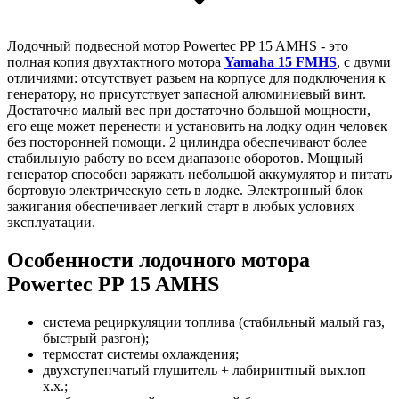
Лодочный подвесной мотор Powertec PP 15 AMHS - это
полная копия двухтактного мотора
Yamaha 15 FMHS
, с двуми
отличиями: отсутствует разьем на корпусе для подключения к
генератору, но присутствует запасной алюминиевый винт.
Достаточно малый веc при достаточно большой мощности,
его еще может перенести и установить на лодку один человек
без посторонней помощи. 2 цилиндра обеспечивают более
стабильную работу во всем диапазоне оборотов. Мощный
генератор способен заряжать небольшой аккумулятор и питать
бортовую электрическую сеть в лодке. Электронный блок
зажигания обеспечивает легкий старт в любых условиях
эксплуатации.
Особенности лодочного мотора
Powertec PP 15 AMHS
система рециркуляции топлива (стабильный малый газ,
быстрый разгон);
термостат системы охлаждения;
двухступенчатый глушитель + лабиринтный выхлоп
х.х.;