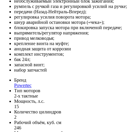
необслуживаемый электронный блок зажигания;
румпель с ручкой газа и регулировкой усилий на ручке;
передачи (Назад-Нейтраль-Вперед);
регулировка усилия поворота мотора;
шнур аварийной остановки мотора («чека»);
блокировка запуска мотора при включеной передаче;
выпрямитель/регулятор напряжения;
привод мелководья;
крепление винта на муфте;
анодная защита от коррозии
комплект инструментов;
бак 24л;
запасной винт;
набор запчастей
Бренд
Powertec
Тип моторов
2-х тактные
Мощность, л.с.
15
Количество цилиндров
2
Рабочий объём, куб. см
246