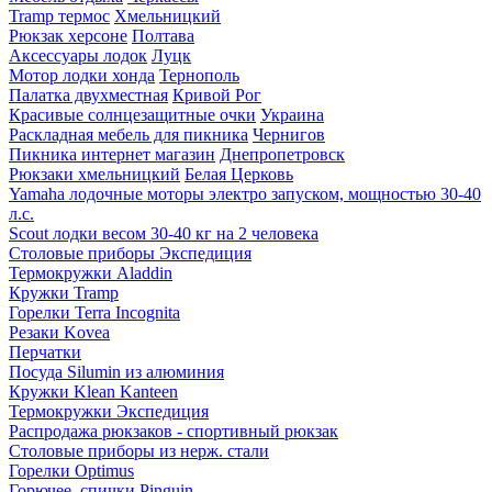
Tramp термос
Хмельницкий
Рюкзак херсоне
Полтава
Аксессуары лодок
Луцк
Мотор лодки хонда
Тернополь
Палатка двухместная
Кривой Рог
Красивые солнцезащитные очки
Украина
Раскладная мебель для пикника
Чернигов
Пикника интернет магазин
Днепропетровск
Рюкзаки хмельницкий
Белая Церковь
Yamaha лодочные моторы электро запуском, мощностью 30-40
л.с.
Scout лодки весом 30-40 кг на 2 человека
Столовые приборы Экспедиция
Термокружки Aladdin
Кружки Tramp
Горелки Terra Incognita
Резаки Kovea
Перчатки
Посуда Silumin из алюминия
Кружки Klean Kanteen
Термокружки Экспедиция
Распродажа рюкзаков - спортивный рюкзак
Столовые приборы из нерж. стали
Горелки Optimus
Горючее, спички Pinguin