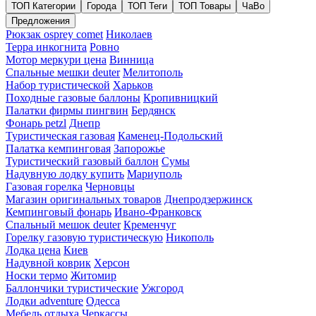
ТОП Категории
Города
ТОП Теги
ТОП Товары
ЧаВо
Предложения
Рюкзак osprey comet
Николаев
Терра инкогнита
Ровно
Мотор меркури цена
Винница
Спальные мешки deuter
Мелитополь
Набор туристической
Харьков
Походные газовые баллоны
Кропивницкий
Палатки фирмы пингвин
Бердянск
Фонарь petzl
Днепр
Туристическая газовая
Каменец-Подольский
Палатка кемпинговая
Запорожье
Туристический газовый баллон
Сумы
Надувную лодку купить
Мариуполь
Газовая горелка
Черновцы
Магазин оригинальных товаров
Днепродзержинск
Кемпинговый фонарь
Ивано-Франковск
Спальный мешок deuter
Кременчуг
Горелку газовую туристическую
Никополь
Лодка цена
Киев
Надувной коврик
Херсон
Носки термо
Житомир
Баллончики туристические
Ужгород
Лодки adventure
Одесса
Мебель отдыха
Черкассы