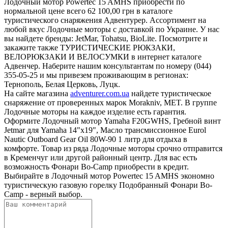
Лодочный мотор Powertec 15 AMHS приобрести по
нормальной цене всего 62 100,00 грн в каталоге
туристического снаряжения Адвентурер. Ассортимент на
любой вкус Лодочные моторы с доставкой по Украине. У нас
вы найдете бренды: JetMar, Tohatsu, BioLite. Посмотрите и
закажите также ТУРИСТИЧЕСКИЕ РЮКЗАКИ,
ВЕЛОРЮКЗАКИ И ВЕЛОСУМКИ в интернет каталоге
Адвенчер. Наберите нашим консультантам по номеру (044)
355-05-25 и мы привезем проживающим в регионах:
Тернополь, Белая Церковь, Луцк.
На сайте магазина
adventurer.com.ua
найдете туристическое
снаряжение от проверенных марок Morakniv, MET. В группе
Лодочные моторы на каждое изделие есть гарантия.
Оформите Лодочный мотор Yamaha F20GWHS, Гребной винт
Jetmar для Yamaha 14"x19", Масло трансмиссионное Eurol
Nautic Outboard Gear Oil 80W-90 1 литр для отдыха в
комфорте. Товар из ряда Лодочные моторы срочно отправится
в Кременчуг или другой районный центр. Для вас есть
возможность Фонари Bo-Camp приобрести в кредит.
Выбирайте в Лодочный мотор Powertec 15 AMHS экономно
туристическую газовую горелку Подобранный Фонари Bo-
Camp - верный выбор.