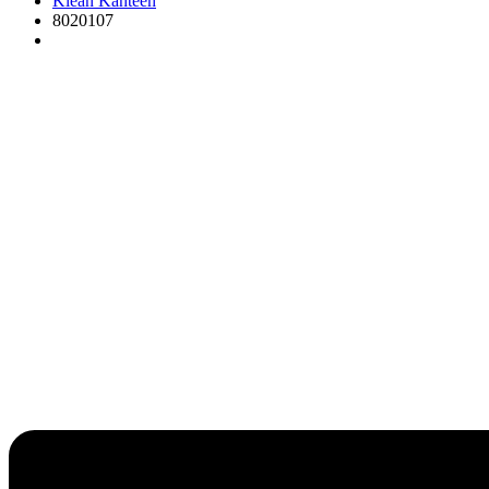
Klean Kanteen
8020107