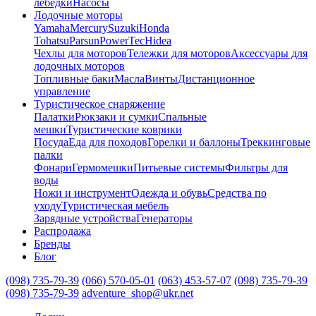
лебедки
Насосы
Лодочные моторы
Yamaha
Mercury
Suzuki
Honda
Tohatsu
Parsun
PowerTec
Hidea
Чехлы для моторов
Тележки для моторов
Аксессуары для
лодочных моторов
Топливные баки
Масла
Винты
Дистанционное
управление
Туристическое снаряжение
Палатки
Рюкзаки и сумки
Спальные
мешки
Туристические коврики
Посуда
Еда для походов
Горелки и баллоны
Треккинговые
палки
Фонари
Гермомешки
Питьевые системы
Фильтры для
воды
Ножи и инструмент
Одежда и обувь
Средства по
уходу
Туристическая мебель
Зарядные устройства
Генераторы
Распродажа
Бренды
Блог
(098) 735-79-39
(066) 570-05-01
(063) 453-57-07
(098) 735-79-39
(098) 735-79-39
adventure_shop@ukr.net