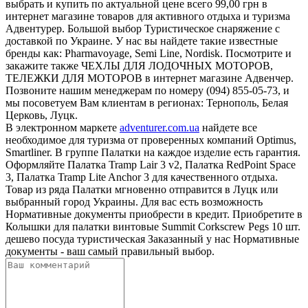
выбрать и купить по актуальной цене всего 99,00 грн в
интернет магазине товаров для активного отдыха и туризма
Адвентурер. Большой выбор Туристическое снаряжение с
доставкой по Украине. У нас вы найдете такие известные
бренды как: Pharmavoyage, Semi Line, Nordisk. Посмотрите и
закажите также ЧЕХЛЫ ДЛЯ ЛОДОЧНЫХ МОТОРОВ,
ТЕЛЕЖКИ ДЛЯ МОТОРОВ в интернет магазине Адвенчер.
Позвоните нашим менеджерам по номеру (094) 855-05-73, и
мы посоветуем Вам клиентам в регионах: Тернополь, Белая
Церковь, Луцк.
В электронном маркете
adventurer.com.ua
найдете все
необходимое для туризма от проверенных компаний Optimus,
Smartliner. В группе Палатки на каждое изделие есть гарантия.
Оформляйте Палатка Tramp Lair 3 v2, Палатка RedPoint Space
3, Палатка Tramp Lite Anchor 3 для качественного отдыха.
Товар из ряда Палатки мгновенно отправится в Луцк или
выбранный город Украины. Для вас есть возможность
Нормативные документы приобрести в кредит. Приобретите в
Колышки для палатки винтовые Summit Corkscrew Pegs 10 шт.
дешево посуда туристическая Заказанный у нас Нормативные
документы - ваш самый правильный выбор.