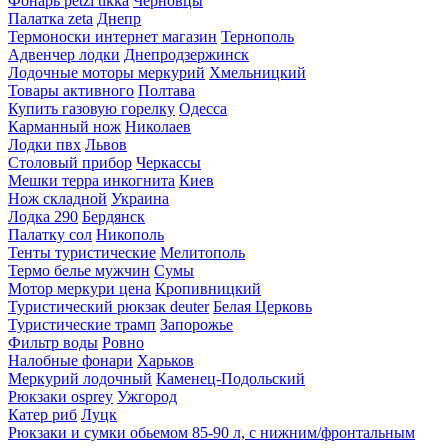
Фонарь petzl tikka
Черновцы
Палатка zeta
Днепр
Термоноски интернет магазин
Тернополь
Адвенчер лодки
Днепродзержинск
Лодочные моторы меркурий
Хмельницкий
Товары активного
Полтава
Купить газовую горелку
Одесса
Карманный нож
Николаев
Лодки пвх
Львов
Столовый прибор
Черкассы
Мешки терра инкогнита
Киев
Нож складной
Украина
Лодка 290
Бердянск
Палатку сол
Никополь
Тенты туристические
Мелитополь
Термо белье мужчин
Сумы
Мотор меркури цена
Кропивницкий
Туристический рюкзак deuter
Белая Церковь
Туристические трамп
Запорожье
Фильтр воды
Ровно
Налобные фонари
Харьков
Меркурий лодочный
Каменец-Подольский
Рюкзаки osprey
Ужгород
Катер риб
Луцк
Рюкзаки и сумки обьемом 85-90 л, с нижним/фронтальным