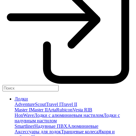
Лодки
Adventure
Scout
Travel I
Travel II
Master I
Master II
Arta
Rubicon
Vesta RIB
HonWave
Лодки с алюминиевым настилом
Лодки с
надувным настилом
Smartliner
Надувные ПВХ
Алюминиевые
Аксессуары для лодок
Транцевые колеса
Якоря и