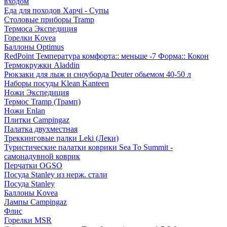
входом
Еда для походов Харчі - Супы
Столовые приборы Tramp
Термоса Экспедиция
Горелки Kovea
Баллоны Optimus
RedPoint Температура комфорта:: меньше -7 Форма:: Кокон
Термокружки Aladdin
Рюкзаки для лыж и сноуборда Deuter обьемом 40-50 л
Наборы посуды Klean Kanteen
Ножи Экспедиция
Термос Tramp (Трамп)
Ножи Enlan
Плитки Campingaz
Палатка двухместная
Треккинговые палки Leki (Леки)
Туристические палатки коврики Sea To Summit -
самонадувной коврик
Перчатки OGSO
Посуда Stanley из нерж. стали
Посуда Stanley
Баллоны Kovea
Лампы Campingaz
Флис
Горелки MSR