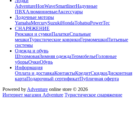
Лодки
Adventure
HonWave
Smartliner
Надувные
ПВХ
Алюминиевые
Аксессуары
Лодочные моторы
Yamaha
Mercury
Suzuki
Honda
Tohatsu
PowerTec
СНАРЯЖЕНИЕ
Рюкзаки и сумки
Палатки
Спальные
мешки
Туристические коврики
Гермомешки
Питьевые
системы
Одежда и обувь
Штормовая
Зимняя одежда
Термобелье
Головные
уборы
Очки
Обувь
Информация
Оплата и доставка
Контакты
Кредит
Скидки
Дисконтная
карта
Подарочный сертификат
Публичная оферта
Powered by
Adventure
online store © 2026
Интернет магазин Adventure
Туристическое снаряжение