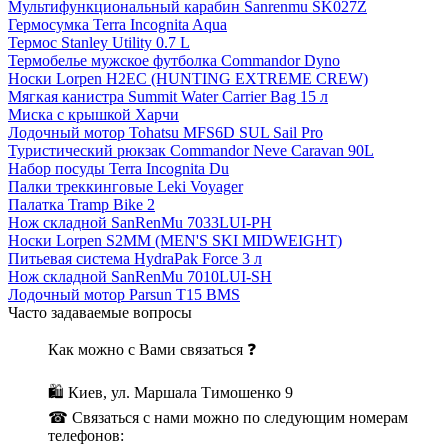
Мультифункциональный карабин Sanrenmu SK027Z
Гермосумка Terra Incognita Aqua
Термос Stanley Utility 0.7 L
Термобелье мужское футболка Commandor Dyno
Носки Lorpen H2EC (HUNTING EXTREME CREW)
Мягкая канистра Summit Water Carrier Bag 15 л
Миска с крышкой Харчи
Лодочный мотор Tohatsu MFS6D SUL Sail Pro
Туристический рюкзак Commandor Neve Caravan 90L
Набор посуды Terra Incognita Du
Палки треккинговые Leki Voyager
Палатка Tramp Bike 2
Нож складной SanRenMu 7033LUI-PH
Носки Lorpen S2MM (MEN'S SKI MIDWEIGHT)
Питьевая система HydraPak Force 3 л
Нож складной SanRenMu 7010LUI-SH
Лодочный мотор Parsun T15 BMS
Часто задаваемые вопросы
Как можно с Вами связаться ❓
🛍 Киев, ул. Маршала Тимошенко 9
☎ Связаться с нами можно по следующим номерам
телефонов: