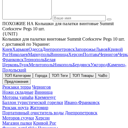
ПОХОЖИЕ НА Колышки для палатки винтовые Summit
Corkscrew Pegs 10 шт.
{UNIT}
Колышки для палатки винтовые Summit Corkscrew Pegs 10 шт.
с доставкой по Украине:
Киев
Харьков
Одесса
Днепропетровск
Запорожье
Львов
Кривой
Рог
Николаев
Мариуполь
Винница
Херсон
Полтава
Чернигов
Черк
Франковск
Тернополь
Белая
Церковь
Луцк
Мелитополь
Никополь
Бердянск
Ужгород
Каменец-
Подольский
ТОП Категории
Города
ТОП Теги
ТОП Товары
ЧаВо
Предложения
Рюкзаки терра
Чернигов
Ножи складные
Винница
Моторы yamaha
Кременчуг
Баллон туристической горелки
Ивано-Франковск
Рюкзак ноута
Житомир
Портативный очиститель воды
Днепропетровск
Моторов сузуки
Херсон
Магазин палки
Кривой Рог