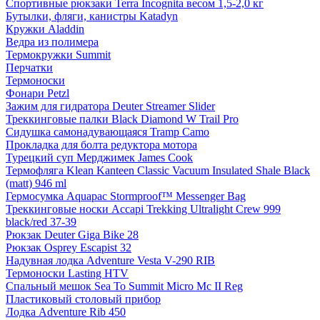
Спортивные рюкзаки Terra Incognita весом 1,5-2,0 кг
Бутылки, фляги, канистры Katadyn
Кружки Aladdin
Ведра из полимера
Термокружки Summit
Перчатки
Термоноски
Фонари Petzl
Зажим для гидратора Deuter Streamer Slider
Треккинговые палки Black Diamond W Trail Pro
Сидушка самонадувающаяся Tramp Camo
Прокладка для болта редуктора мотора
Турецкий суп Мерджимек James Cook
Термофляга Klean Kanteen Classic Vacuum Insulated Shale Black
(matt) 946 ml
Гермосумка Aquapac Stormproof™ Messenger Bag
Треккинговые носки Accapi Trekking Ultralight Crew 999
black/red 37-39
Рюкзак Deuter Giga Bike 28
Рюкзак Osprey Escapist 32
Надувная лодка Adventure Vesta V-290 RIB
Термоноски Lasting HTV
Спальный мешок Sea To Summit Micro Mc II Reg
Пластиковый столовый прибор
Лодка Adventure Rib 450