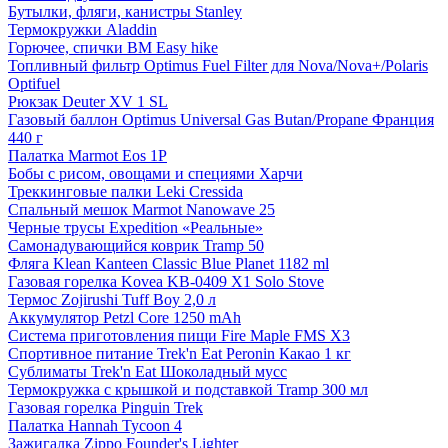
Бутылки, фляги, канистры Stanley
Термокружки Aladdin
Горючее, спички BM Easy hike
Топливный фильтр Optimus Fuel Filter для Nova/Nova+/Polaris
Optifuel
Рюкзак Deuter XV 1 SL
Газовый баллон Optimus Universal Gas Butan/Propane Франция
440 г
Палатка Marmot Eos 1P
Бобы с рисом, овощами и специями Харчи
Треккинговые палки Leki Cressida
Спальный мешок Marmot Nanowave 25
Черные трусы Expedition «Реальные»
Самонадувающийся коврик Tramp 50
Фляга Klean Kanteen Classic Blue Planet 1182 ml
Газовая горелка Kovea KB-0409 X1 Solo Stove
Термос Zojirushi Tuff Boy 2,0 л
Аккумулятор Petzl Core 1250 mAh
Система приготовления пищи Fire Maple FMS X3
Спортивное питание Trek'n Eat Peronin Какао 1 кг
Сублиматы Trek'n Eat Шоколадный мусс
Термокружка с крышкой и подставкой Tramp 300 мл
Газовая горелка Pinguin Trek
Палатка Hannah Tycoon 4
Зажигалка Zippo Founder's Lighter