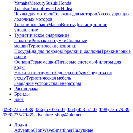
Yamaha
Mercury
Suzuki
Honda
Tohatsu
Parsun
PowerTec
Hidea
Чехлы для моторов
Тележки для моторов
Аксессуары для
лодочных моторов
Топливные баки
Масла
Винты
Дистанционное
управление
Туристическое снаряжение
Палатки
Рюкзаки и сумки
Спальные
мешки
Туристические коврики
Посуда
Еда для походов
Горелки и баллоны
Треккинговые
палки
Фонари
Гермомешки
Питьевые системы
Фильтры для
воды
Ножи и инструмент
Одежда и обувь
Средства по
уходу
Туристическая мебель
Зарядные устройства
Генераторы
Распродажа
Бренды
Блог
(098) 735-79-39
(066) 570-05-01
(063) 453-57-07
(098) 735-79-39
(098) 735-79-39
adventure_shop@ukr.net
Лодки
Adventure
HonWave
Smartliner
Надувные