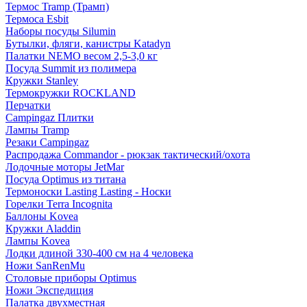
Термос Tramp (Трамп)
Термоса Esbit
Наборы посуды Silumin
Бутылки, фляги, канистры Katadyn
Палатки NEMO весом 2,5-3,0 кг
Посуда Summit из полимера
Кружки Stanley
Термокружки ROCKLAND
Перчатки
Campingaz Плитки
Лампы Tramp
Резаки Campingaz
Распродажа Commandor - рюкзак тактический/охота
Лодочные моторы JetMar
Посуда Optimus из титана
Термоноски Lasting Lasting - Носки
Горелки Terra Incognita
Баллоны Kovea
Кружки Aladdin
Лампы Kovea
Лодки длиной 330-400 см на 4 человека
Ножи SanRenMu
Столовые приборы Optimus
Ножи Экспедиция
Палатка двухместная