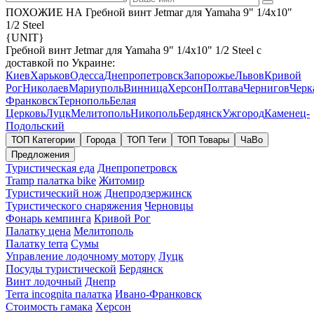
ПОХОЖИЕ НА Гребной винт Jetmar для Yamaha 9" 1/4x10"
1/2 Steel
{UNIT}
Гребной винт Jetmar для Yamaha 9" 1/4x10" 1/2 Steel с
доставкой по Украине:
Киев
Харьков
Одесса
Днепропетровск
Запорожье
Львов
Кривой
Рог
Николаев
Мариуполь
Винница
Херсон
Полтава
Чернигов
Черк
Франковск
Тернополь
Белая
Церковь
Луцк
Мелитополь
Никополь
Бердянск
Ужгород
Каменец-
Подольский
ТОП Категории
Города
ТОП Теги
ТОП Товары
ЧаВо
Предложения
Туристическая еда
Днепропетровск
Tramp палатка bike
Житомир
Туристический нож
Днепродзержинск
Туристического снаряжения
Черновцы
Фонарь кемпинга
Кривой Рог
Палатку цена
Мелитополь
Палатку terra
Сумы
Управление лодочному мотору
Луцк
Посуды туристической
Бердянск
Винт лодочный
Днепр
Terra incognita палатка
Ивано-Франковск
Стоимость гамака
Херсон