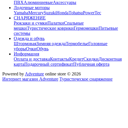
ПВХ
Алюминиевые
Аксессуары
Лодочные моторы
Yamaha
Mercury
Suzuki
Honda
Tohatsu
PowerTec
СНАРЯЖЕНИЕ
Рюкзаки и сумки
Палатки
Спальные
мешки
Туристические коврики
Гермомешки
Питьевые
системы
Одежда и обувь
Штормовая
Зимняя одежда
Термобелье
Головные
уборы
Очки
Обувь
Информация
Оплата и доставка
Контакты
Кредит
Скидки
Дисконтная
карта
Подарочный сертификат
Публичная оферта
Powered by
Adventure
online store © 2026
Интернет магазин Adventure
Туристическое снаряжение