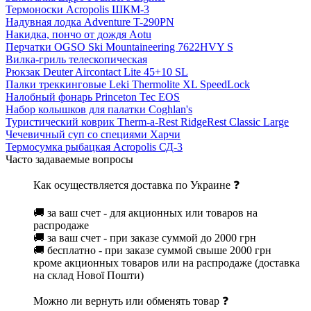
Термоноски Acropolis ШКМ-3
Надувная лодка Adventure T-290PN
Накидка, пончо от дождя Aotu
Перчатки OGSO Ski Mountaineering 7622HVY S
Вилка-гриль телескопическая
Рюкзак Deuter Aircontact Lite 45+10 SL
Палки треккинговые Leki Thermolite XL SpeedLock
Налобный фонарь Princeton Tec EOS
Набор колышков для палатки Coghlan's
Туристический коврик Therm-a-Rest RidgeRest Classic Large
Чечевичный суп со специями Харчи
Термосумка рыбацкая Acropolis СД-3
Часто задаваемые вопросы
Как осуществляется доставка по Украине ❓
🚚 за ваш счет - для акционных или товаров на
распродаже
🚚 за ваш счет - при заказе суммой до 2000 грн
🚚 бесплатно - при заказе суммой свыше 2000 грн
кроме акционных товаров или на распродаже (доставка
на склад Нової Пошти)
Можно ли вернуть или обменять товар ❓