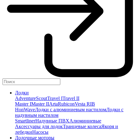
Лодки
Adventure
Scout
Travel I
Travel II
Master I
Master II
Arta
Rubicon
Vesta RIB
HonWave
Лодки с алюминиевым настилом
Лодки с
надувным настилом
Smartliner
Надувные ПВХ
Алюминиевые
Аксессуары для лодок
Транцевые колеса
Якоря и
лебедки
Насосы
Лодочные моторы