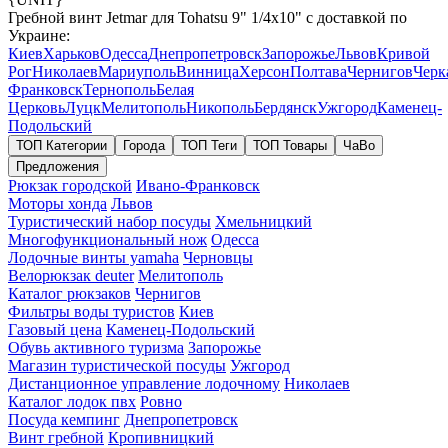
Гребной винт Jetmar для Tohatsu 9" 1/4x10" с доставкой по
Украине:
Киев
Харьков
Одесса
Днепропетровск
Запорожье
Львов
Кривой
Рог
Николаев
Мариуполь
Винница
Херсон
Полтава
Чернигов
Черк
Франковск
Тернополь
Белая
Церковь
Луцк
Мелитополь
Никополь
Бердянск
Ужгород
Каменец-
Подольский
ТОП Категории
Города
ТОП Теги
ТОП Товары
ЧаВо
Предложения
Рюкзак городской
Ивано-Франковск
Моторы хонда
Львов
Туристический набор посуды
Хмельницкий
Многофункциональный нож
Одесса
Лодочные винты yamaha
Черновцы
Велорюкзак deuter
Мелитополь
Каталог рюкзаков
Чернигов
Фильтры воды туристов
Киев
Газовый цена
Каменец-Подольский
Обувь активного туризма
Запорожье
Магазин туристической посуды
Ужгород
Дистанционное управление лодочному
Николаев
Каталог лодок пвх
Ровно
Посуда кемпинг
Днепропетровск
Винт гребной
Кропивницкий