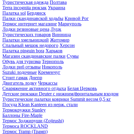
Туристическая одежда
Полтава
Terra incognita рюкзак
Украина
Палатка sol
Бердянск
Палки скандинавской ходьбы
Кривой Рог
Термос интернет магазине
Мариуполь
Лодки резиновые цена
Луцк
Туристических товаров
Винница
Палатки хмельницкий
Житомир
Спальный мешок недорого
Херсон
Палатка pinguin bora
Харьков
Магазин скандинавские палки
Сумы
Обувь для туризма
Тернополь
Лодки риб отзывы
Никополь
Suzuki лодочные
Кременчуг
Стоит гамак
Днепр
Двигатель лодку
Черкассы
Снаряжение активного отдыха
Белая Церковь
Детские рюкзаки Deuter с нижним/фронтальным входом
Туристические палатки коврики Summit весом 0,5 кг
Посуда Klean Kanteen из нерж. стали
Термокружки Stanley
Баллоны Fire-Maple
Термос Зоджируши (Zojirushi)
Термоса ROCKLAND
Термос Tramp (Трамп)