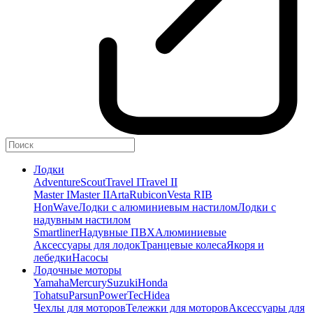
Лодки
Adventure
Scout
Travel I
Travel II
Master I
Master II
Arta
Rubicon
Vesta RIB
HonWave
Лодки с алюминиевым настилом
Лодки с
надувным настилом
Smartliner
Надувные ПВХ
Алюминиевые
Аксессуары для лодок
Транцевые колеса
Якоря и
лебедки
Насосы
Лодочные моторы
Yamaha
Mercury
Suzuki
Honda
Tohatsu
Parsun
PowerTec
Hidea
Чехлы для моторов
Тележки для моторов
Аксессуары для