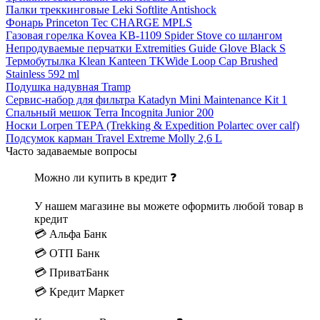
Палки треккинговые Leki Softlite Antishock
Фонарь Princeton Tec CHARGE MPLS
Газовая горелка Kovea KB-1109 Spider Stove со шлангом
Непродуваемые перчатки Extremities Guide Glove Black S
Термобутылка Klean Kanteen TKWide Loop Cap Brushed
Stainless 592 ml
Подушка надувная Tramp
Сервис-набор для фильтра Katadyn Mini Maintenance Kit 1
Спальный мешок Terra Incognita Junior 200
Носки Lorpen TEPA (Trekking & Expedition Polartec over calf)
Подсумок карман Travel Extreme Molly 2,6 L
Часто задаваемые вопросы
Можно ли купить в кредит ❓
У нашем магазине вы можете оформить любой товар в
кредит
💳 Альфа Банк
💳 ОТП Банк
💳 ПриватБанк
💳 Кредит Маркет