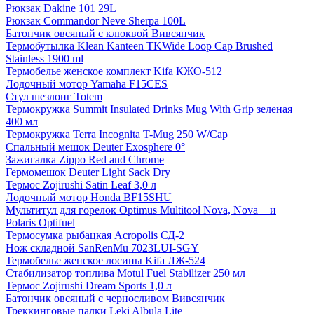
Рюкзак Dakine 101 29L
Рюкзак Commandor Neve Sherpa 100L
Батончик овсяный с клюквой Вивсянчик
Термобутылка Klean Kanteen TKWide Loop Cap Brushed
Stainless 1900 ml
Термобелье женское комплект Kifa КЖО-512
Лодочный мотор Yamaha F15CES
Стул шезлонг Totem
Термокружка Summit Insulated Drinks Mug With Grip зеленая
400 мл
Термокружка Terra Incognita T-Mug 250 W/Cap
Спальный мешок Deuter Exosphere 0°
Зажигалка Zippo Red and Chrome
Гермомешок Deuter Light Sack Dry
Термос Zojirushi Satin Leaf 3,0 л
Лодочный мотор Honda BF15SHU
Мультитул для горелок Optimus Multitool Nova, Nova + и
Polaris Optifuel
Термосумка рыбацкая Acropolis СД-2
Нож складной SanRenMu 7023LUI-SGY
Термобелье женское лосины Kifa ЛЖ-524
Стабилизатор топлива Motul Fuel Stabilizer 250 мл
Термос Zojirushi Dream Sports 1,0 л
Батончик овсяный с черносливом Вивсянчик
Треккинговые палки Leki Albula Lite