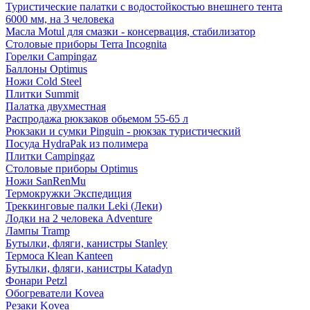
Туристические палатки с водостойкостью внешнего тента
6000 мм, на 3 человека
Масла Motul для смазки - консервация, стабилизатор
Столовые приборы Terra Incognita
Горелки Campingaz
Баллоны Optimus
Ножи Cold Steel
Плитки Summit
Палатка двухместная
Распродажа рюкзаков обьемом 55-65 л
Рюкзаки и сумки Pinguin - рюкзак туристический
Посуда HydraPak из полимера
Плитки Campingaz
Столовые приборы Optimus
Ножи SanRenMu
Термокружки Экспедиция
Треккинговые палки Leki (Леки)
Лодки на 2 человека Adventure
Лампы Tramp
Бутылки, фляги, канистры Stanley
Термоса Klean Kanteen
Бутылки, фляги, канистры Katadyn
Фонари Petzl
Обогреватели Kovea
Резаки Kovea