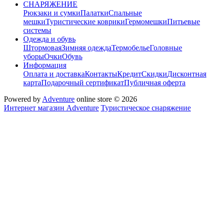
СНАРЯЖЕНИЕ
Рюкзаки и сумки
Палатки
Спальные
мешки
Туристические коврики
Гермомешки
Питьевые
системы
Одежда и обувь
Штормовая
Зимняя одежда
Термобелье
Головные
уборы
Очки
Обувь
Информация
Оплата и доставка
Контакты
Кредит
Скидки
Дисконтная
карта
Подарочный сертификат
Публичная оферта
Powered by
Adventure
online store © 2026
Интернет магазин Adventure
Туристическое снаряжение