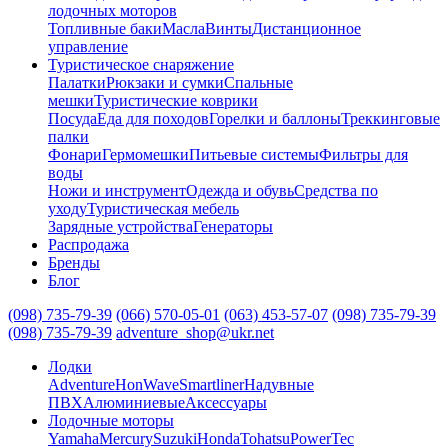
лодочных моторов
Топливные баки
Масла
Винты
Дистанционное
управление
Туристическое снаряжение
Палатки
Рюкзаки и сумки
Спальные
мешки
Туристические коврики
Посуда
Еда для походов
Горелки и баллоны
Треккинговые
палки
Фонари
Гермомешки
Питьевые системы
Фильтры для
воды
Ножи и инструмент
Одежда и обувь
Средства по
уходу
Туристическая мебель
Зарядные устройства
Генераторы
Распродажа
Бренды
Блог
(098) 735-79-39
(066) 570-05-01
(063) 453-57-07
(098) 735-79-39
(098) 735-79-39
adventure_shop@ukr.net
Лодки
Adventure
HonWave
Smartliner
Надувные
ПВХ
Алюминиевые
Аксессуары
Лодочные моторы
Yamaha
Mercury
Suzuki
Honda
Tohatsu
PowerTec