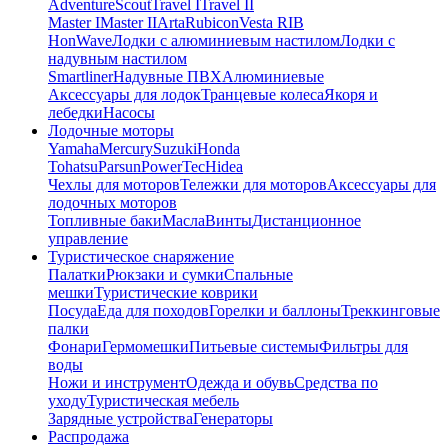
Adventure
Scout
Travel I
Travel II
Master I
Master II
Arta
Rubicon
Vesta RIB
HonWave
Лодки с алюминиевым настилом
Лодки с
надувным настилом
Smartliner
Надувные ПВХ
Алюминиевые
Аксессуары для лодок
Транцевые колеса
Якоря и
лебедки
Насосы
Лодочные моторы
Yamaha
Mercury
Suzuki
Honda
Tohatsu
Parsun
PowerTec
Hidea
Чехлы для моторов
Тележки для моторов
Аксессуары для
лодочных моторов
Топливные баки
Масла
Винты
Дистанционное
управление
Туристическое снаряжение
Палатки
Рюкзаки и сумки
Спальные
мешки
Туристические коврики
Посуда
Еда для походов
Горелки и баллоны
Треккинговые
палки
Фонари
Гермомешки
Питьевые системы
Фильтры для
воды
Ножи и инструмент
Одежда и обувь
Средства по
уходу
Туристическая мебель
Зарядные устройства
Генераторы
Распродажа