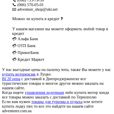
📞 (098) 735-79-39
📞 (066) 570-05-01
📧 adventure_shop@ukr.net
Можно ли купить в кредит ❓
У нашем магазине вы можете оформить любой товар в
кредит
💳 Альфа Банк
💳 ОТП Банк
💳 ПриватБанк
💳 Кредит Маркет
У нас выгодные цены на палатку terra, также Вы можете у нас
купить велорюкзак
в Луцке.
Bf 20 цена
с доставкой в Днепродзержинске все
туристические товары и многое другое можно заказать на
нашем сайте.
Когда ищете
управления лодочным
либо купить мотор хонда
все товары можно заказать с доставкой по Тернополю
Если вам нужен
товары для туризма и отдыха
или хотите
купить лодку пвх то все это найдете на нашем сайте
adventurer.com.ua