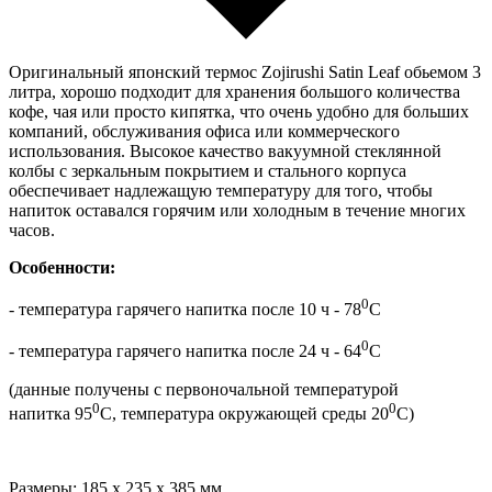
Оригинальный японский термос Zojirushi Satin Leaf обьемом 3
литра, хорошо подходит для хранения большого количества
кофе, чая или просто кипятка, что очень удобно для больших
компаний, обслуживания офиса или коммерческого
использования. Высокое качество вакуумной стеклянной
колбы с зеркальным покрытием и стального корпуса
обеспечивает надлежащую температуру для того, чтобы
напиток оставался горячим или холодным в течение многих
часов.
Особенности:
0
- температура гарячего напитка после 10 ч - 78
С
0
- температура гарячего напитка после 24 ч - 64
С
(данные получены с первоночальной температурой
0
0
напитка 95
С, температура окружающей среды 20
С)
Размеры: 185 x 235 x 385 мм