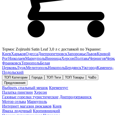
Термос Zojirushi Satin Leaf 3,0 л с доставкой по Украине:
Киев
Харьков
Одесса
Днепропетровск
Запорожье
Львов
Кривой
Рог
Николаев
Мариуполь
Винница
Херсон
Полтава
Чернигов
Черк
Франковск
Тернополь
Белая
Церковь
Луцк
Мелитополь
Никополь
Бердянск
Ужгород
Каменец-
Подольский
ТОП Категории
Города
ТОП Теги
ТОП Товары
ЧаВо
Предложения
Выбрать спальный мешок
Кременчуг
Палатка пингвин
Херсон
Газовые горелки туристические
Днепродзержинск
Мотор сельва
Мариуполь
Интернет магазин рюкзаков
Киев
Ямаха лодочный
Кропивницкий