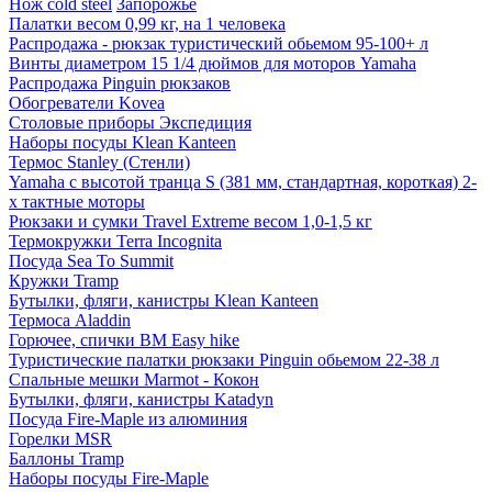
Нож cold steel
Запорожье
Палатки весом 0,99 кг, на 1 человека
Распродажа - рюкзак туристический обьемом 95-100+ л
Винты диаметром 15 1/4 дюймов для моторов Yamaha
Распродажа Pinguin рюкзаков
Обогреватели Kovea
Столовые приборы Экспедиция
Наборы посуды Klean Kanteen
Термос Stanley (Стенли)
Yamaha с высотой транца S (381 мм, стандартная, короткая) 2-
х тактные моторы
Рюкзаки и сумки Travel Extreme весом 1,0-1,5 кг
Термокружки Terra Incognita
Посуда Sea To Summit
Кружки Tramp
Бутылки, фляги, канистры Klean Kanteen
Термоса Aladdin
Горючее, спички BM Easy hike
Туристические палатки рюкзаки Pinguin обьемом 22-38 л
Спальные мешки Marmot - Кокон
Бутылки, фляги, канистры Katadyn
Посуда Fire-Maple из алюминия
Горелки MSR
Баллоны Tramp
Наборы посуды Fire-Maple