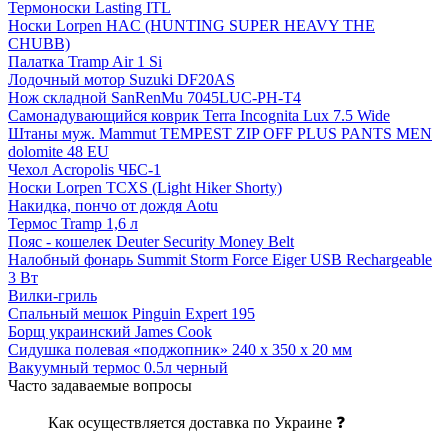
Термоноски Lasting ITL
Носки Lorpen HAC (HUNTING SUPER HEAVY THE
CHUBB)
Палатка Tramp Air 1 Si
Лодочный мотор Suzuki DF20AS
Нож складной SanRenMu 7045LUC-PH-T4
Самонадувающийся коврик Terra Incognita Lux 7.5 Wide
Штаны муж. Mammut TEMPEST ZIP OFF PLUS PANTS MEN
dolomite 48 EU
Чехол Acropolis ЧБС-1
Носки Lorpen TCXS (Light Hiker Shorty)
Накидка, пончо от дождя Aotu
Термос Tramp 1,6 л
Пояс - кошелек Deuter Security Money Belt
Налобный фонарь Summit Storm Force Eiger USB Rechargeable
3 Вт
Вилки-гриль
Спальный мешок Pinguin Expert 195
Борщ украинский James Cook
Сидушка полевая «поджопник» 240 x 350 х 20 мм
Вакуумный термос 0.5л черный
Часто задаваемые вопросы
Как осуществляется доставка по Украине ❓