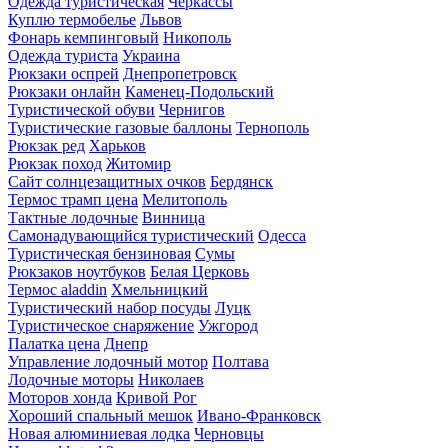
Одежда туристическая
Черкассы
Куплю термобелье
Львов
Фонарь кемпинговый
Никополь
Одежда туриста
Украина
Рюкзаки оспрей
Днепропетровск
Рюкзаки онлайн
Каменец-Подольский
Туристической обуви
Чернигов
Туристические газовые баллоны
Тернополь
Рюкзак ред
Харьков
Рюкзак поход
Житомир
Сайт солнцезащитных очков
Бердянск
Термос трамп цена
Мелитополь
Тактные лодочные
Винница
Самонадувающийся туристический
Одесса
Туристическая бензиновая
Сумы
Рюкзаков ноутбуков
Белая Церковь
Термос aladdin
Хмельницкий
Туристический набор посуды
Луцк
Туристическое снаряжение
Ужгород
Палатка цена
Днепр
Управление лодочный мотор
Полтава
Лодочные моторы
Николаев
Моторов хонда
Кривой Рог
Хороший спальный мешок
Ивано-Франковск
Новая алюминиевая лодка
Черновцы