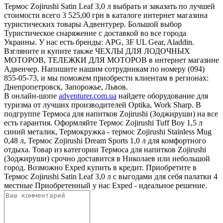
Термос Zojirushi Satin Leaf 3,0 л выбрать и заказать по лучшей
стоимости всего 3 525,00 грн в каталоге интернет магазина
туристических товары Адвентурер. Большой выбор
Туристическое снаряжение с доставкой во все города
Украины. У нас есть бренды: APG, 3F UL Gear, Aladdin.
Взгляните и купите также ЧЕХЛЫ ДЛЯ ЛОДОЧНЫХ
МОТОРОВ, ТЕЛЕЖКИ ДЛЯ МОТОРОВ в интернет магазине
Адвенчер. Напишите нашим сотрудникам по номеру (094)
855-05-73, и мы поможем приобрести клиентам в регионах:
Днепропетровск, Запорожье, Львов.
В онлайн-шопе
adventurer.com.ua
найдете оборудование для
туризма от лучших производителей Optika, Work Sharp. В
подгруппе Термоса для напитков Zojirushi (Зоджируши) на все
есть гарантия. Оформляйте Термос Zojirushi Tuff Boy 1,5 л
синий металик, Термокружка - термос Zojirushi Stainless Mug
0,48 л, Термос Zojirushi Dream Sports 1,0 л для комфортного
отдыха. Товар из категории Термоса для напитков Zojirushi
(Зоджируши) срочно доставится в Николаев или небольшой
город. Возможно Exped купить в кредит. Приобретите в
Термос Zojirushi Satin Leaf 3,0 л с выгодами для себя палатки 4
местные Приобретенный у нас Exped - идеальное решение.