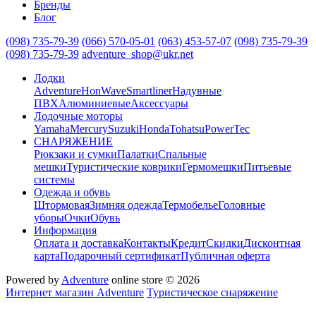
Бренды
Блог
(098) 735-79-39
(066) 570-05-01
(063) 453-57-07
(098) 735-79-39
(098) 735-79-39
adventure_shop@ukr.net
Лодки
Adventure
HonWave
Smartliner
Надувные
ПВХ
Алюминиевые
Аксессуары
Лодочные моторы
Yamaha
Mercury
Suzuki
Honda
Tohatsu
PowerTec
СНАРЯЖЕНИЕ
Рюкзаки и сумки
Палатки
Спальные
мешки
Туристические коврики
Гермомешки
Питьевые
системы
Одежда и обувь
Штормовая
Зимняя одежда
Термобелье
Головные
уборы
Очки
Обувь
Информация
Оплата и доставка
Контакты
Кредит
Скидки
Дисконтная
карта
Подарочный сертификат
Публичная оферта
Powered by
Adventure
online store © 2026
Интернет магазин Adventure
Туристическое снаряжение