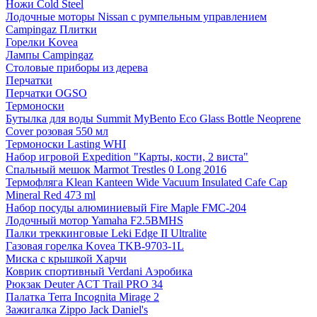
Ножи Cold Steel
Лодочные моторы Nissan с румпельным управлением
Campingaz Плитки
Горелки Kovea
Лампы Campingaz
Столовые приборы из дерева
Перчатки
Перчатки OGSO
Термоноски
Бутылка для воды Summit MyBento Eco Glass Bottle Neoprene
Cover розовая 550 мл
Термоноски Lasting WHI
Набор игровой Expedition "Карты, кости, 2 виста"
Спальный мешок Marmot Trestles 0 Long 2016
Термофляга Klean Kanteen Wide Vacuum Insulated Cafe Cap
Mineral Red 473 ml
Набор посуды алюминиевый Fire Maple FMC-204
Лодочный мотор Yamaha F2.5BMHS
Палки треккинговые Leki Edge II Ultralite
Газовая горелка Kovea TKB-9703-1L
Миска с крышкой Харчи
Коврик спортивный Verdani Аэробика
Рюкзак Deuter ACT Trail PRO 34
Палатка Terra Incognita Mirage 2
Зажигалка Zippo Jack Daniel's