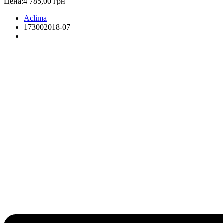
Цена:
4 785,00 грн
Aclima
173002018-07