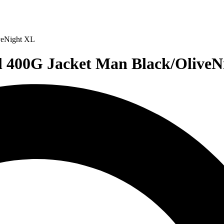
veNight XL
400G Jacket Man Black/OliveNi