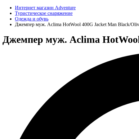
Интернет магазин Adventure
Туристическое снаряжение
Одежда и обувь
Джемпер муж. Aclima HotWool 400G Jacket Man Black/Oli
Джемпер муж. Aclima HotWool 