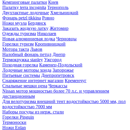
Кемпинговые палатки
Киев
Палатку terra incognita
Тернополь
Двухтактные лодочные
Хмельницкий
Фонарь petzl tikkina
Ровно
Ножи муэла
Бердянск
Заказать жидкую латку
Житомир
Одежды туризма
Николаев
Новая алюминиевая лодка
Черновцы
Горелки туризм
Кропивницкий
Мотора такта
Львов
Налобный фонарь петцл
Днепр
Термокружка stanley
Ужгород
Походная горелка
Каменец-Подольский
Лодочные моторы хонда
Запорожье
Питьевые системы
Днепропетровск
Снаряжение интернет магазин
Кременчуг
Спальные мешки цена
Черкассы
Nissan мотор мощностью более 70 л.с. и управлением
дистанционным
Для велотуризма внешний тент водостойкостью 5000 мм, пол
водостойкостью 7000 мм
Наборы посуды из нерж. стали
Горелки Pinguin
Термоноски
Ножи Enlan