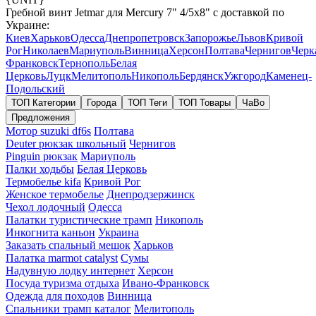
Гребной винт Jetmar для Mercury 7" 4/5x8" с доставкой по
Украине:
Киев
Харьков
Одесса
Днепропетровск
Запорожье
Львов
Кривой
Рог
Николаев
Мариуполь
Винница
Херсон
Полтава
Чернигов
Черк
Франковск
Тернополь
Белая
Церковь
Луцк
Мелитополь
Никополь
Бердянск
Ужгород
Каменец-
Подольский
ТОП Категории
Города
ТОП Теги
ТОП Товары
ЧаВо
Предложения
Мотор suzuki df6s
Полтава
Deuter рюкзак школьный
Чернигов
Pinguin рюкзак
Мариуполь
Палки ходьбы
Белая Церковь
Термобелье kifa
Кривой Рог
Женское термобелье
Днепродзержинск
Чехол лодочный
Одесса
Палатки туристические трамп
Никополь
Инкогнита каньон
Украина
Заказать спальный мешок
Харьков
Палатка marmot catalyst
Сумы
Надувную лодку интернет
Херсон
Посуда туризма отдыха
Ивано-Франковск
Одежда для походов
Винница
Спальники трамп каталог
Мелитополь