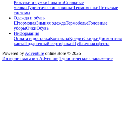
Рюкзаки и сумки
Палатки
Спальные
мешки
Туристические коврики
Гермомешки
Питьевые
системы
Одежда и обувь
Штормовая
Зимняя одежда
Термобелье
Головные
уборы
Очки
Обувь
Информация
Оплата и доставка
Контакты
Кредит
Скидки
Дисконтная
карта
Подарочный сертификат
Публичная оферта
Powered by
Adventure
online store © 2026
Интернет магазин Adventure
Туристическое снаряжение