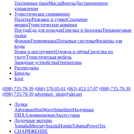
Топливные баки
Масла
Винты
Дистанционное
управление
Туристическое снаряжение
Палатки
Рюкзаки и сумки
Спальные
мешки
Туристические коврики
Посуда
Еда для походов
Горелки и баллоны
Треккинговые
палки
Фонари
Гермомешки
Питьевые системы
Фильтры для
воды
Ножи и инструмент
Одежда и обувь
Средства по
уходу
Туристическая мебель
Зарядные устройства
Генераторы
Распродажа
Бренды
Блог
(098) 735-79-39
(066) 570-05-01
(063) 453-57-07
(098) 735-79-39
(098) 735-79-39
adventure_shop@ukr.net
Лодки
Adventure
HonWave
Smartliner
Надувные
ПВХ
Алюминиевые
Аксессуары
Лодочные моторы
Yamaha
Mercury
Suzuki
Honda
Tohatsu
PowerTec
СНАРЯЖЕНИЕ