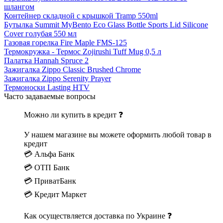
шлангом
Контейнер складной с крышкой Tramp 550ml
Бутылка Summit MyBento Eco Glass Bottle Sports Lid Silicone
Cover голубая 550 мл
Газовая горелка Fire Maple FMS-125
Термокружка - Термос Zojirushi Tuff Mug 0,5 л
Палатка Hannah Spruce 2
Зажигалка Zippo Classic Brushed Chrome
Зажигалка Zippo Serenity Prayer
Термоноски Lasting HTV
Часто задаваемые вопросы
Можно ли купить в кредит ❓
У нашем магазине вы можете оформить любой товар в
кредит
💳 Альфа Банк
💳 ОТП Банк
💳 ПриватБанк
💳 Кредит Маркет
Как осуществляется доставка по Украине ❓