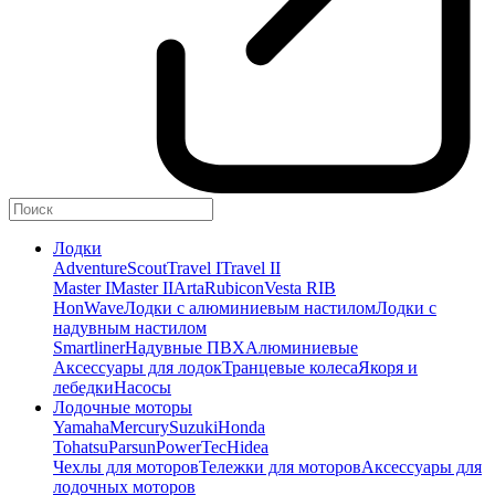
Лодки
Adventure
Scout
Travel I
Travel II
Master I
Master II
Arta
Rubicon
Vesta RIB
HonWave
Лодки с алюминиевым настилом
Лодки с
надувным настилом
Smartliner
Надувные ПВХ
Алюминиевые
Аксессуары для лодок
Транцевые колеса
Якоря и
лебедки
Насосы
Лодочные моторы
Yamaha
Mercury
Suzuki
Honda
Tohatsu
Parsun
PowerTec
Hidea
Чехлы для моторов
Тележки для моторов
Аксессуары для
лодочных моторов