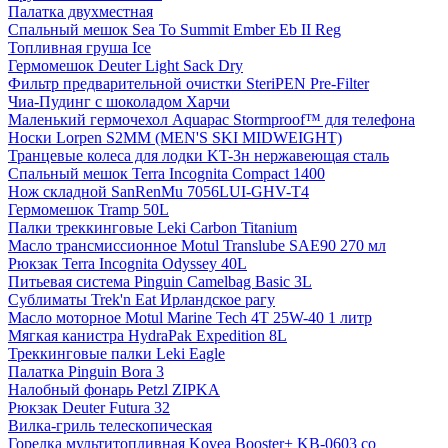
Палатка двухместная
Спальный мешок Sea To Summit Ember Eb II Reg
Топливная груша Ice
Гермомешок Deuter Light Sack Dry
Фильтр предварительной очистки SteriPEN Pre-Filter
Чиа-Пудинг с шоколадом Харчи
Маленький гермочехол Aquapac Stormproof™ для телефона
Носки Lorpen S2MM (MEN'S SKI MIDWEIGHT)
Транцевые колеса для лодки KT-3н нержавеющая сталь
Спальный мешок Terra Incognita Compact 1400
Нож складной SanRenMu 7056LUI-GHV-T4
Гермомешок Tramp 50L
Палки треккинговые Leki Carbon Titanium
Масло трансмиссионное Motul Translube SAE90 270 мл
Рюкзак Terra Incognita Odyssey 40L
Питьевая система Pinguin Camelbag Basic 3L
Сублиматы Trek'n Eat Ирландское рагу
Масло моторное Motul Marine Tech 4T 25W-40 1 литр
Мягкая канистра HydraPak Expedition 8L
Треккинговые палки Leki Eagle
Палатка Pinguin Bora 3
Налобный фонарь Petzl ZIPKA
Рюкзак Deuter Futura 32
Вилка-гриль телескопическая
Горелка мультитопливная Kovea Booster+ KB-0603 со