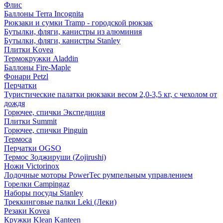
Флис
Баллоны Terra Incognita
Рюкзаки и сумки Tramp - городской рюкзак
Бутылки, фляги, канистры из алюминия
Бутылки, фляги, канистры Stanley
Плитки Kovea
Термокружки Aladdin
Баллоны Fire-Maple
Фонари Petzl
Перчатки
Туристические палатки рюкзаки весом 2,0-3,5 кг, с чехолом от
дождя
Горючее, спички Экспедиция
Плитки Summit
Горючее, спички Pinguin
Термоса
Перчатки OGSO
Термос Зоджируши (Zojirushi)
Ножи Victorinox
Лодочные моторы PowerTec румпельным управлением
Горелки Campingaz
Наборы посуды Stanley
Треккинговые палки Leki (Леки)
Резаки Kovea
Кружки Klean Kanteen