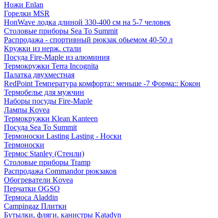
Ножи Enlan
Горелки MSR
HonWave лодка длиной 330-400 см на 5-7 человек
Столовые приборы Sea To Summit
Распродажа - спортивный рюкзак обьемом 40-50 л
Кружки из нерж. стали
Посуда Fire-Maple из алюминия
Термокружки Terra Incognita
Палатка двухместная
RedPoint Температура комфорта:: меньше -7 Форма:: Кокон
Термобелье для мужчин
Наборы посуды Fire-Maple
Лампы Kovea
Термокружки Klean Kanteen
Посуда Sea To Summit
Термоноски Lasting Lasting - Носки
Термоноски
Термос Stanley (Стенли)
Столовые приборы Tramp
Распродажа Commandor рюкзаков
Обогреватели Kovea
Перчатки OGSO
Термоса Aladdin
Campingaz Плитки
Бутылки, фляги, канистры Katadyn