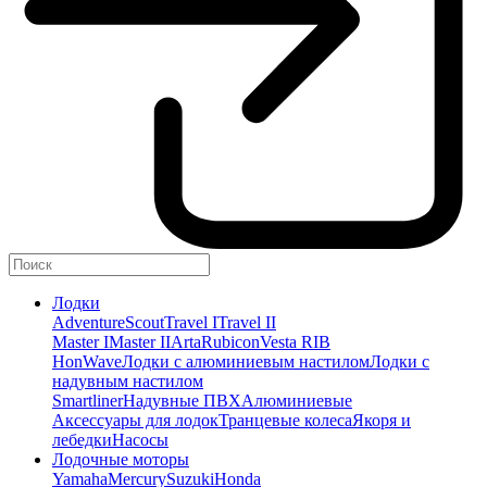
Лодки
Adventure
Scout
Travel I
Travel II
Master I
Master II
Arta
Rubicon
Vesta RIB
HonWave
Лодки с алюминиевым настилом
Лодки с
надувным настилом
Smartliner
Надувные ПВХ
Алюминиевые
Аксессуары для лодок
Транцевые колеса
Якоря и
лебедки
Насосы
Лодочные моторы
Yamaha
Mercury
Suzuki
Honda