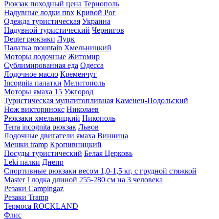
Рюкзак походный цена
Тернополь
Надувные лодки пвх
Кривой Рог
Одежда туристическая
Украина
Надувной туристический
Чернигов
Deuter рюкзаки
Луцк
Палатка mountain
Хмельницкий
Моторы лодочные
Житомир
Сублимированная еда
Одесса
Лодочное масло
Кременчуг
Incognita палатки
Мелитополь
Моторы ямаха 15
Ужгород
Туристическая мультитопливная
Каменец-Подольский
Нож викторинокс
Николаев
Рюкзаки хмельницкий
Никополь
Terra incognita рюкзак
Львов
Лодочные двигатели ямаха
Винница
Мешки tramp
Кропивницкий
Посуды туристический
Белая Церковь
Leki палки
Днепр
Спортивные рюкзаки весом 1,0-1,5 кг, с грудной стяжкой
Master I лодка длиной 255-280 см на 3 человека
Резаки Campingaz
Резаки Tramp
Термоса ROCKLAND
Флис