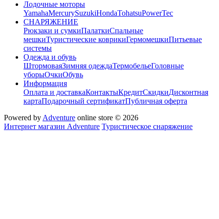
Лодочные моторы
Yamaha
Mercury
Suzuki
Honda
Tohatsu
PowerTec
СНАРЯЖЕНИЕ
Рюкзаки и сумки
Палатки
Спальные
мешки
Туристические коврики
Гермомешки
Питьевые
системы
Одежда и обувь
Штормовая
Зимняя одежда
Термобелье
Головные
уборы
Очки
Обувь
Информация
Оплата и доставка
Контакты
Кредит
Скидки
Дисконтная
карта
Подарочный сертификат
Публичная оферта
Powered by
Adventure
online store © 2026
Интернет магазин Adventure
Туристическое снаряжение