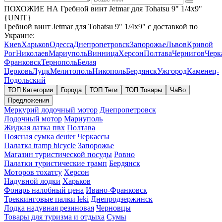
ПОХОЖИЕ НА Гребной винт Jetmar для Tohatsu 9" 1/4x9"
{UNIT}
Гребной винт Jetmar для Tohatsu 9" 1/4x9" с доставкой по
Украине:
Киев
Харьков
Одесса
Днепропетровск
Запорожье
Львов
Кривой
Рог
Николаев
Мариуполь
Винница
Херсон
Полтава
Чернигов
Черк
Франковск
Тернополь
Белая
Церковь
Луцк
Мелитополь
Никополь
Бердянск
Ужгород
Каменец-
Подольский
ТОП Категории
Города
ТОП Теги
ТОП Товары
ЧаВо
Предложения
Меркурий лодочный мотор
Днепропетровск
Лодочный мотор
Мариуполь
Жидкая латка пвх
Полтава
Поясная сумка deuter
Черкассы
Палатка tramp bicycle
Запорожье
Магазин туристической посуды
Ровно
Палатки туристические трамп
Бердянск
Моторов тохатсу
Херсон
Надувной лодки
Харьков
Фонарь налобный цена
Ивано-Франковск
Треккинговые палки leki
Днепродзержинск
Лодка надувная резиновая
Черновцы
Товары для туризма и отдыха
Сумы