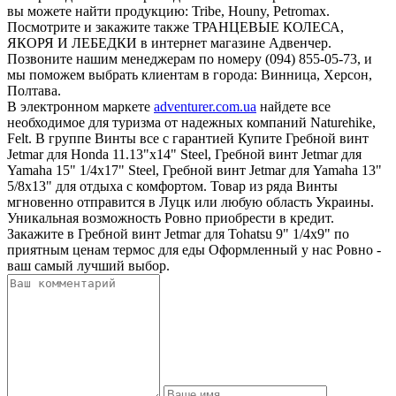
вы можете найти продукцию: Tribe, Houny, Petromax.
Посмотрите и закажите также ТРАНЦЕВЫЕ КОЛЕСА,
ЯКОРЯ И ЛЕБЕДКИ в интернет магазине Адвенчер.
Позвоните нашим менеджерам по номеру (094) 855-05-73, и
мы поможем выбрать клиентам в города: Винница, Херсон,
Полтава.
В электронном маркете
adventurer.com.ua
найдете все
необходимое для туризма от надежных компаний Naturehike,
Felt. В группе Винты все с гарантией Купите Гребной винт
Jetmar для Honda 11.13"x14" Steel, Гребной винт Jetmar для
Yamaha 15" 1/4x17" Steel, Гребной винт Jetmar для Yamaha 13"
5/8x13" для отдыха с комфортом. Товар из ряда Винты
мгновенно отправится в Луцк или любую область Украины.
Уникальная возможность Ровно приобрести в кредит.
Закажите в Гребной винт Jetmar для Tohatsu 9" 1/4x9" по
приятным ценам термос для еды Оформленный у нас Ровно -
ваш самый лучший выбор.