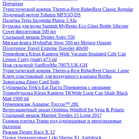
Перчатки
Туристический коврик Therm-a-Rest RidgeRest Classic Regular
Лодочный мотор Tohatsu MFS5D DS
Палатка Terra Incognita Platou 3 Alu
Бутылка для воды Summit MyBento Eco Glass Bottle Silicone
Cover фиолетовая 500 мл
Спальный мешок Deuter Astro 550
Мягкая фляга HydraPak Stow 500 мл Mojave Orange
Полотенце Travel Extreme Traveler 40x90
Термофляга Klean Kanteen Wide Vacuum Insulated Cafe Cap
Lemon Curry (matt) 473 ml
Нож складной SanRenMu 7007LUK-GH
Туристический коврик Therm-a-Rest RidgeRest Classic Large
Ключ пластиковый для воздушного клапана Borika
Зажигалка Zippo Card Suits
Сублиматы Trek'n Eat Паста Примавера с овощами
Термобутылка Klean Kanteen TKWide Loop Cap Shale Black
Matt 1900 ml
Герморюкзак Aquapac Toccoa™ 28L
Ветрозащитный экран Optimus Windfoil for Vega & Polaris
Спальный мешок Marmot Trestles 15 Long 2017
Газовая плитка Tramp под одноразовые и многоразовые
баллоны
Рюкзак Deuter Race X 12
Палки треккинговые Leki Sherpa XL Antishock