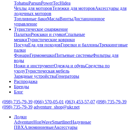
Tohatsu
Parsun
PowerTec
Hidea
Чехлы для моторов
Тележки для моторов
Аксессуары для
лодочных моторов
Топливные баки
Масла
Винты
Дистанционное
управление
Туристическое снаряжение
Палатки
Рюкзаки и сумки
Спальные
мешки
Туристические коврики
Посуда
Еда для походов
Горелки и баллоны
Треккинговые
палки
Фонари
Гермомешки
Питьевые системы
Фильтры для
воды
Ножи и инструмент
Одежда и обувь
Средства по
уходу
Туристическая мебель
Зарядные устройства
Генераторы
Распродажа
Бренды
Блог
(098) 735-79-39
(066) 570-05-01
(063) 453-57-07
(098) 735-79-39
(098) 735-79-39
adventure_shop@ukr.net
Лодки
Adventure
HonWave
Smartliner
Надувные
ПВХ
Алюминиевые
Аксессуары