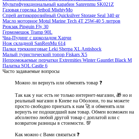
Мультифункциональный карабин Sanrenmu SK021Z
Газовая горелка Jetboil MightyMo
Спрей антикоррозийный Quicksilver Storage Seal 340 gr
Масло моторное Motul Marine Tech 4T 25W-40 5 литров
Рюкзак Pinguin Fly 30
Гермомешок Tramp 90L
Чиа-Пудинг с шоколадом Харчи
Нож складной SanRenMu 614
Палки треккинговые Leki Sherpa XL Antishock
Малый туристический топор Fiskars X5
Непромокаемые перчатки Extremities Winter Gauntlet Black M
Палатка SOL Castle 6
Часто задаваемые вопросы
Можно ли вернуть или обменять товар ❓
Так как у нас есть не только интернет-магазин, 🎁 но и
реальный магазин в Киеве на Оболони, то вы можете
просто свободно приехать к нам 🚀 и обменять или
вернуть не подошедший вам товар. Обмен возможен на
абсолютно любой другой товар с доплатой или с
возвратом разницы в стоимости. 💯
Как можно с Вами связаться ❓