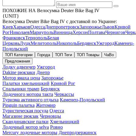
ПОХОЖИЕ НА Велосумка Deuter Bike Bag IV
{UNIT}
Велосумка Deuter Bike Bag IV с доставкой по Украине:
Киев
Харьков
Одесса
Днепропетровск
Запорожье
Львов
Кривой
Рог
Николаев
Мариуполь
Винница
Херсон
Полтава
Чернигов
Черк
Франковск
Тернополь
Белая
Церковь
Луцк
Мелитополь
Никополь
Бердянск
Ужгород
Каменец-
Подольский
ТОП Категории
Города
ТОП Теги
ТОП Товары
ЧаВо
Предложения
Лодку адвенчер
Ужгород
Dakine рюкзаки
Днепр
Мотор ямаха цена
Запорожье
Палатки хмельницкий
Кривой Рог
Спальники трамп
Бердянск
Лодочного мотора такта
Черкассы
Туризма активного отдыха
Каменец-Подольский
Pinguin палатка
Житомир
Туристическая посуда
Одесса
Магазине рюкзак
Черновцы
Скандинавские палки
Хмельницкий
Лодочный мотор selva
Ровно
Mercury лодочные моторы
Днепродзержинск