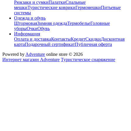
Рюкзаки и сумки
Палатки
Спальные
мешки
Туристические коврики
Гермомешки
Питьевые
системы
Одежда и обувь
Штормовая
Зимняя одежда
Термобелье
Головные
уборы
Очки
Обувь
Информация
Оплата и доставка
Контакты
Кредит
Скидки
Дисконтная
карта
Подарочный сертификат
Публичная оферта
Powered by
Adventure
online store © 2026
Интернет магазин Adventure
Туристическое снаряжение