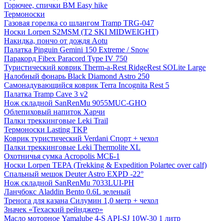
Горючее, спички BM Easy hike
Термоноски
Газовая горелка со шлангом Tramp TRG-047
Носки Lorpen S2MSM (T2 SKI MIDWEIGHT)
Накидка, пончо от дождя Aotu
Палатка Pinguin Gemini 150 Extreme / Snow
Паракорд Fibex Paracord Type IV 750
Туристический коврик Therm-a-Rest RidgeRest SOLite Large
Налобный фонарь Black Diamond Astro 250
Самонадувающийся коврик Terra Incognita Rest 5
Палатка Tramp Cave 3 v2
Нож складной SanRenMu 9055MUC-GHO
Облепиховый напиток Харчи
Палки треккинговые Leki Trail
Термоноски Lasting TKP
Коврик туристический Verdani Спорт + чехол
Палки треккинговые Leki Thermolite XL
Охотничья сумка Acropolis МСБ-1
Носки Lorpen TEPA (Trekking & Expedition Polartec over calf)
Спальный мешок Deuter Astro EXPD -22°
Нож складной SanRenMu 7033LUI-PH
Ланчбокс Aladdin Bento 0.6L зеленый
Тренога для казана Силумин 1,0 метр + чехол
Значек «Техаский рейнджер»
Масло моторное Yamalube 4-S API-SJ 10W-30 1 литр