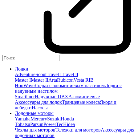
Лодки
Adventure
Scout
Travel I
Travel II
Master I
Master II
Arta
Rubicon
Vesta RIB
HonWave
Лодки с алюминиевым настилом
Лодки с
надувным настилом
Smartliner
Надувные ПВХ
Алюминиевые
Аксессуары для лодок
Транцевые колеса
Якоря и
лебедки
Насосы
Лодочные моторы
Yamaha
Mercury
Suzuki
Honda
Tohatsu
Parsun
PowerTec
Hidea
Чехлы для моторов
Тележки для моторов
Аксессуары для
лодочных моторов