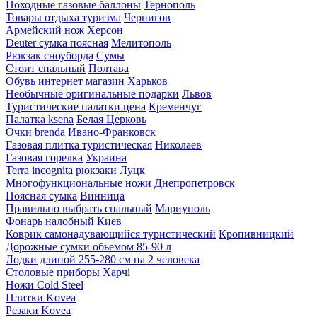
Походные газовые баллоны
Тернополь
Товары отдыха туризма
Чернигов
Армейский нож
Херсон
Deuter сумка поясная
Мелитополь
Рюкзак сноуборда
Сумы
Стоит спальный
Полтава
Обувь интернет магазин
Харьков
Необычные оригинальные подарки
Львов
Туристические палатки цена
Кременчуг
Палатка ksena
Белая Церковь
Очки brenda
Ивано-Франковск
Газовая плитка туристическая
Николаев
Газовая горелка
Украина
Terra incognita рюкзаки
Луцк
Многофункциональные ножи
Днепропетровск
Поясная сумка
Винница
Правильно выбрать спальный
Мариуполь
Фонарь налобный
Киев
Коврик самонадувающийся туристический
Кропивницкий
Дорожные сумки обьемом 85-90 л
Лодки длиной 255-280 см на 2 человека
Столовые приборы Харчі
Ножи Cold Steel
Плитки Kovea
Резаки Kovea