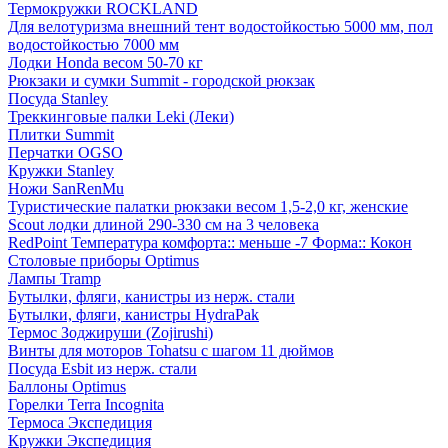
Термокружки ROCKLAND
Для велотуризма внешний тент водостойкостью 5000 мм, пол
водостойкостью 7000 мм
Лодки Honda весом 50-70 кг
Рюкзаки и сумки Summit - городской рюкзак
Посуда Stanley
Треккинговые палки Leki (Леки)
Плитки Summit
Перчатки OGSO
Кружки Stanley
Ножи SanRenMu
Туристические палатки рюкзаки весом 1,5-2,0 кг, женские
Scout лодки длиной 290-330 см на 3 человека
RedPoint Температура комфорта:: меньше -7 Форма:: Кокон
Столовые приборы Optimus
Лампы Tramp
Бутылки, фляги, канистры из нерж. стали
Бутылки, фляги, канистры HydraPak
Термос Зоджируши (Zojirushi)
Винты для моторов Tohatsu с шагом 11 дюймов
Посуда Esbit из нерж. стали
Баллоны Optimus
Горелки Terra Incognita
Термоса Экспедиция
Кружки Экспедиция