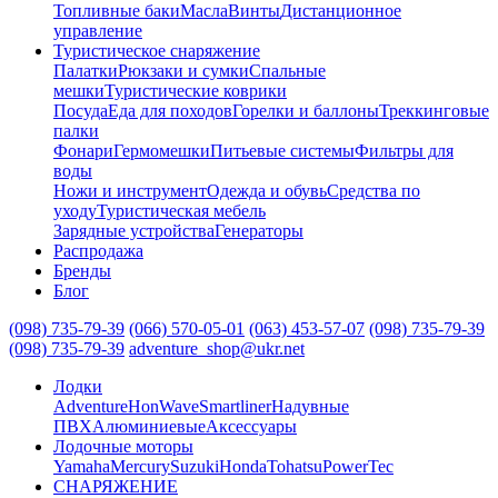
Топливные баки
Масла
Винты
Дистанционное
управление
Туристическое снаряжение
Палатки
Рюкзаки и сумки
Спальные
мешки
Туристические коврики
Посуда
Еда для походов
Горелки и баллоны
Треккинговые
палки
Фонари
Гермомешки
Питьевые системы
Фильтры для
воды
Ножи и инструмент
Одежда и обувь
Средства по
уходу
Туристическая мебель
Зарядные устройства
Генераторы
Распродажа
Бренды
Блог
(098) 735-79-39
(066) 570-05-01
(063) 453-57-07
(098) 735-79-39
(098) 735-79-39
adventure_shop@ukr.net
Лодки
Adventure
HonWave
Smartliner
Надувные
ПВХ
Алюминиевые
Аксессуары
Лодочные моторы
Yamaha
Mercury
Suzuki
Honda
Tohatsu
PowerTec
СНАРЯЖЕНИЕ