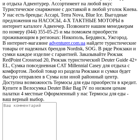
и отдыха Адвентурер. Ассортимент на любой вкус
Туристическое снаряжение с доставкой в любой уголок Киева.
У нас есть бренды: Accapi, Terra Nova, Blue Ice. Выгодные
предложения на НАСОСЫ, 4-Х ТАКТНЫЕ МОТОРЫ в
интернет каталоге Адвенчер. Позвоните нашим менеджерам
по номеру (044) 355-05-25 и мы поможем приобрести
проживающим в регионах: Никополь, Бердянск, Ужгород.
В интернет-магазине
adventurer.com.ua
найдете туристические
товары от надежных брендов Nordisk, SOG. В ряде Рюкзаки и
сумки каждое изделие с гарантией. Заказывайте Рюкзак
RedPoint Crossroad 20, Рюкзак туристический Deuter Guide 42+
EL, Сумка повседневная CAT Millennial Casey для отдыха с
комфортом. Любой товар из раздела Рюкзаки и сумки будет
быстро отправлен в Сумы или иной районный центр.
Доступна возможность Термосы для еды приобрести в кредит.
Купите в Велосумка Deuter Bike Bag IV по низким ценам
палатки 4 местные Оформленный у нас Термосы для еды -
ваш верный выбор.