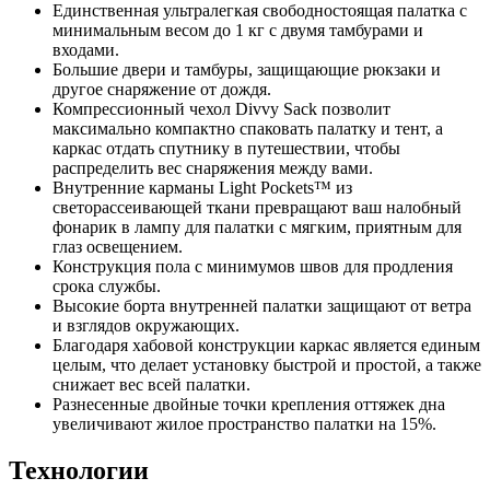
Единственная ультралегкая свободностоящая палатка с
минимальным весом до 1 кг с двумя тамбурами и
входами.
Большие двери и тамбуры, защищающие рюкзаки и
другое снаряжение от дождя.
Компрессионный чехол Divvy Sack позволит
максимально компактно спаковать палатку и тент, а
каркас отдать спутнику в путешествии, чтобы
распределить вес снаряжения между вами.
Внутренние карманы Light Pockets™ из
светорассеивающей ткани превращают ваш налобный
фонарик в лампу для палатки с мягким, приятным для
глаз освещением.
Конструкция пола с минимумов швов для продления
срока службы.
Высокие борта внутренней палатки защищают от ветра
и взглядов окружающих.
Благодаря хабовой конструкции каркас является единым
целым, что делает установку быстрой и простой, а также
снижает вес всей палатки.
Разнесенные двойные точки крепления оттяжек дна
увеличивают жилое пространство палатки на 15%.
Технологии