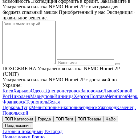
возможность Экспедиция оформить в кредит. Заказывайте в
Ультралегкая палатка NEMO Hornet 2P с выгодами для
бюджета спальный мешок Приобретенный у нас Экспедиция -
правильное решение.
ПОХОЖИЕ НА Ультралегкая палатка NEMO Hornet 2P
{UNIT}
Ультралегкая палатка NEMO Hornet 2P с доставкой по
Украине:
Киев
Харьков
Одесса
Днепропетровск
Запорожье
Львов
Кривой
Рог
Николаев
Мариуполь
Винница
Херсон
Полтава
Чернигов
Черк
Франковск
Тернополь
Белая
Церковь
Луцк
Мелитополь
Никополь
Бердянск
Ужгород
Каменец-
Подольский
ТОП Категории
Города
ТОП Теги
ТОП Товары
ЧаВо
Предложения
Газовый походный
Ужгород
Новые лодки
Ровно