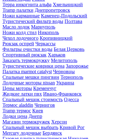
Терра инкогнита альфа
Хмельницкий
Tramp палатки
Днепропетровск
Ножи карманные
Каменец-Подольский
Туристический фильтр воды
Полтава
Масло лодок
Мариуполь
Ножи колд стил
Никополь
Чехол лодочного
Кропивницкий
Рюкзак оспрей
Черкассы
Фильтры очистки воды
Белая Церковь
Спортивный рюкзак
Харьков
Заказать термокружку
Мелитополь
Туристические коврики цена
Запорожье
Палатка marmot catalyst
Черновцы
Спальные мешки пингвин
Тернополь
Лодочные моторы nissan
Украина
Цены моторы
Кременчуг
Жидкие латки пвх
Ивано-Франковск
Спальный мешок стоимость
Одесса
Термос aladdin
Чернигов
Tramp термос
Киев
Лодки цена
Днепр
Магазин термокружек
Херсон
Спальный мешок выбрать
Кривой Рог
Mercury лодочные
Бердянск
Газовая плитка туристическая
Николаев