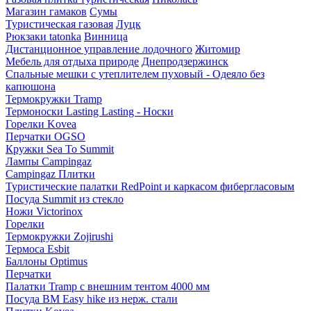
Магазин гамаков
Сумы
Туристическая газовая
Луцк
Рюкзаки tatonka
Винница
Дистанционное управление лодочного
Житомир
Мебель для отдыха природе
Днепродзержинск
Спальные мешки с утеплителем пуховый - Одеяло без
капюшона
Термокружки Tramp
Термоноски Lasting Lasting - Носки
Горелки Kovea
Перчатки OGSO
Кружки Sea To Summit
Лампы Campingaz
Campingaz Плитки
Туристические палатки RedPoint и каркасом фибергласовым
Посуда Summit из стекло
Ножи Victorinox
Горелки
Термокружки Zojirushi
Термоса Esbit
Баллоны Optimus
Перчатки
Палатки Tramp с внешним тентом 4000 мм
Посуда BM Easy hike из нерж. стали