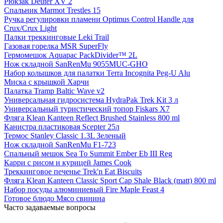
Рюкзак Deuter XV 2
Спальник Marmot Trestles 15
Ручка регулировки пламени Optimus Control Handle для
Crux/Crux Light
Палки треккинговые Leki Trail
Газовая горелка MSR SuperFly
Гермомешок Aquapac PackDivider™ 2L
Нож складной SanRenMu 9055MUC-GHO
Набор колышков для палатки Terra Incognita Peg-U Alu
Миска с крышкой Харчи
Палатка Tramp Baltic Wave v2
Универсальная гидросистема HydraPak Trek Kit 3 л
Универсальный туристический топор Fiskars X7
Фляга Klean Kanteen Reflect Brushed Stainless 800 ml
Канистра пластиковая Scepter 25л
Термос Stanley Classic 1.3L Зеленый
Нож складной SanRenMu F1-723
Спальный мешок Sea To Summit Ember Eb III Reg
Карри с рисом и курицей James Cook
Треккинговое печенье Trek'n Eat Biscuits
Фляга Klean Kanteen Classic Sport Cap Shale Black (matt) 800 ml
Набор посуды алюминиевый Fire Maple Feast 4
Готовое блюдо Мясо свинина
Часто задаваемые вопросы