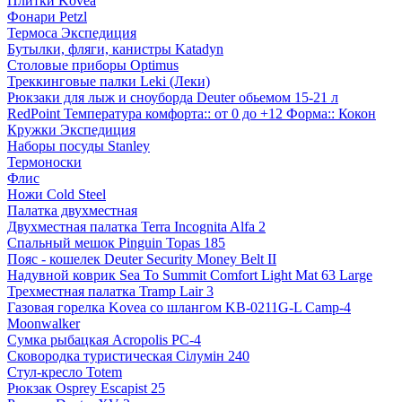
Плитки Kovea
Фонари Petzl
Термоса Экспедиция
Бутылки, фляги, канистры Katadyn
Столовые приборы Optimus
Треккинговые палки Leki (Леки)
Рюкзаки для лыж и сноуборда Deuter обьемом 15-21 л
RedPoint Температура комфорта:: от 0 до +12 Форма:: Кокон
Кружки Экспедиция
Наборы посуды Stanley
Термоноски
Флис
Ножи Cold Steel
Палатка двухместная
Двухместная палатка Terra Incognita Alfa 2
Спальный мешок Pinguin Topas 185
Пояс - кошелек Deuter Security Money Belt II
Надувной коврик Sea To Summit Comfort Light Mat 63 Large
Трехместная палатка Tramp Lair 3
Газовая горелка Kovea со шлангом KB-0211G-L Camp-4
Moonwalker
Сумка рыбацкая Acropolis РС-4
Сковородка туристическая Сілумін 240
Стул-кресло Totem
Рюкзак Osprey Escapist 25