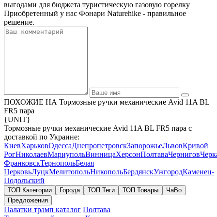
выгодами для бюджета туристическую газовую горелку
Приобретенный у нас Фонари Naturehike - правильное
решение.
ПОХОЖИЕ НА Тормозные ручки механические Avid 11A BL
FR5 пара
{UNIT}
Тормозные ручки механические Avid 11A BL FR5 пара с
доставкой по Украине:
Киев
Харьков
Одесса
Днепропетровск
Запорожье
Львов
Кривой
Рог
Николаев
Мариуполь
Винница
Херсон
Полтава
Чернигов
Черк
Франковск
Тернополь
Белая
Церковь
Луцк
Мелитополь
Никополь
Бердянск
Ужгород
Каменец-
Подольский
ТОП Категории
Города
ТОП Теги
ТОП Товары
ЧаВо
Предложения
Палатки трамп каталог
Полтава