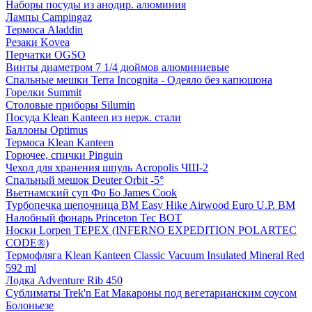
Наборы посуды из анодир. алюминия
Лампы Campingaz
Термоса Aladdin
Резаки Kovea
Перчатки OGSO
Винты диаметром 7 1/4 дюймов алюминиевые
Спальные мешки Terra Incognita - Одеяло без капюшона
Горелки Summit
Столовые приборы Silumin
Посуда Klean Kanteen из нерж. стали
Баллоны Optimus
Термоса Klean Kanteen
Горючее, спички Pinguin
Чехол для хранения шпуль Acropolis ЧШ-2
Спальный мешок Deuter Orbit -5°
Вьетнамский суп Фо Бо James Cook
Турбопечка щепочница BM Easy Hike Airwood Euro U.P. BM
Налобный фонарь Princeton Tec BOT
Носки Lorpen TEPEX (INFERNO EXPEDITION POLARTEC
CODE®)
Термофляга Klean Kanteen Classic Vacuum Insulated Mineral Red
592 ml
Лодка Adventure Rib 450
Сублиматы Trek'n Eat Макароны под вегетарианским соусом
Болоньезе