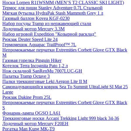
Носки Lorpen R11WSMM (MEN’S T2 CLASSIC SKI LIGHT)
Термос для пищи Stanley Adventure 0.7L Стальной
Мягкая бутылка HydraPak Stash Mammoth Grey 1 л
Газовый баллон Kovea KGF-0230
Набор посуды Tramp из нержавеющей стали
Лодочный мотор Mercury 3.3M
Набор игровой Expedition "Козырной расклад"
Рюкзак Deuter Speed Lite 24
Гермомешок Aquapac TrailProof™ 7L
Непромокаемые перчатки Extremities Corbett Glove GTX Black
M
Газовая горелка Pinguin Hiker
Котелок Terra Incognita Pato 1,2 л
Нож складной SanRenMu 7007LUC-GH
Палатка Tramp Octave 3
Палки треккинговые Leki Aergon Lite II M
Самонадувающийся коврик Sea To Summit UltraLight SI Mat 25
Large
Рюкзак Dakine Prom 25L
Непромокаемые перчатки Extremities Corbett Glove GTX Black
S
Фонарик-лампа OGSO LA61
Треккинговые носки Accapi Trekking Light 999 black 34-36
Лодочный мотор Mercury F20EH
Рогатка Man Kung MK-T9