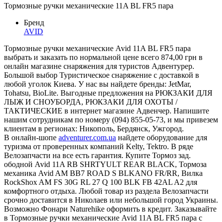
Тормозные ручки механические 11A BL FR5 пара
Бренд
AVID
Тормозные ручки механические Avid 11A BL FR5 пара
выбрать и заказать по нормальной цене всего 874,00 грн в
онлайн магазине снаряжения для туристов Адвентурер.
Большой выбор Туристическое снаряжение с доставкой в
любой уголок Киева. У нас вы найдете бренды: JetMar,
Tohatsu, BioLite. Выгодные предложения на РЮКЗАКИ ДЛЯ
ЛЫЖ И СНОУБОРДА, РЮКЗАКИ ДЛЯ ОХОТЫ /
ТАКТИЧЕСКИЕ в интернет магазине Адвенчер. Напишите
нашим сотрудникам по номеру (094) 855-05-73, и мы привезем
клиентам в регионах: Никополь, Бердянск, Ужгород.
В онлайн-шопе
adventurer.com.ua
найдете оборудование для
туризма от проверенных компаний Kelty, Tektro. В ряде
Велозапчасти на все есть гарантия. Купите Тормоз зад.
ободной Avid 11A RB SHRTYULT REAR BLACK, Тормоза
механика Avid AM BB7 ROAD S BLKANO FR/RR, Вилка
RockShox AM FS 30G RL 27 Q 100 BLK FB 42AL A2 для
комфортного отдыха. Любой товар из раздела Велозапчасти
срочно доставится в Николаев или небольшой город Украины.
Возможно Фонари Naturehike оформить в кредит. Заказывайте
в Тормозные ручки механические Avid 11A BL FR5 пара с