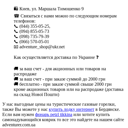
🛍 Киев, ул. Маршала Тимошенко 9
☎ Связаться с нами можно по следующим номерам
телефонов:
📞 (044) 355-05-25,
📞 (094) 855-05-73
📞 (098) 735-79-39
📞 (066) 570-05-01
📧 adventure_shop@ukr.net
Как осуществляется доставка по Украине ❓
🚚 за ваш счет - для акционных или товаров на
распродаже
🚚 за ваш счет - при заказе суммой до 2000 грн
🚚 бесплатно - при заказе суммой свыше 2000 грн
кроме акционных товаров или на распродаже (доставка
на склад Нової Пошти)
У нас выгодные цены на туристические газовые горелки,
также Вы можете у нас
купить лодку интернет
в Бердянске.
Если вам нужен
фонарь petzl tikkina
или хотите купить
самонадувающийся коврик то все это найдете на нашем сайте
adventurer.com.ua