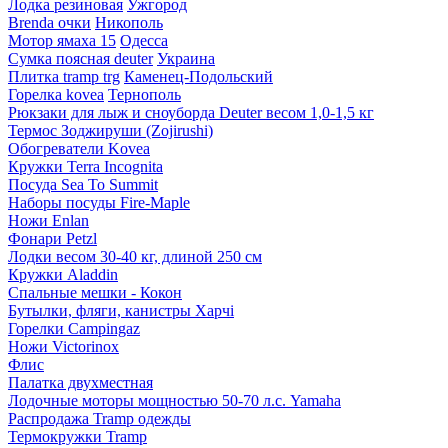
Лодка резиновая
Ужгород
Brenda очки
Никополь
Мотор ямаха 15
Одесса
Сумка поясная deuter
Украина
Плитка tramp trg
Каменец-Подольский
Горелка kovea
Тернополь
Рюкзаки для лыж и сноуборда Deuter весом 1,0-1,5 кг
Термос Зоджируши (Zojirushi)
Обогреватели Kovea
Кружки Terra Incognita
Посуда Sea To Summit
Наборы посуды Fire-Maple
Ножи Enlan
Фонари Petzl
Лодки весом 30-40 кг, длиной 250 см
Кружки Aladdin
Спальные мешки - Кокон
Бутылки, фляги, канистры Харчі
Горелки Campingaz
Ножи Victorinox
Флис
Палатка двухместная
Лодочные моторы мощностью 50-70 л.с. Yamaha
Распродажа Tramp одежды
Термокружки Tramp