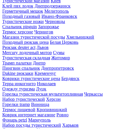
Туристический магазин
Киев
Клей пвх лодок
Днепродзержинск
Герметичный мешок
Мелитополь
Походный газовый
Ивано-Франковск
Туристические ножи
Черновцы
Спальник pinguin
Запорожье
Термос херсоне
Чернигов
Магазин туристической посуды
Хмельницкий
Походный рюкзак цена
Белая Церковь
Рюкзак deuter act
Львов
Mercury лодочный мотор
Сумы
Туристическая складная
Житомир
Трамп палатки
Днепр
Пингвин спальник
Днепропетровск
Dakine рюкзаки
Кременчуг
Коврики туристические цена
Бердянск
Терра инкогнито
Николаев
Одежду туризма
Луцк
Горелка туристическая мультитопливная
Черкассы
Набор туристической
Херсон
Горелки tramp
Винница
Термос пищевой
Кропивницкий
Коврик интернет магазине
Ровно
Фонарь petzl
Мариуполь
Набор посуды туристический
Харьков