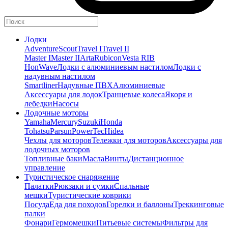
Лодки
Adventure
Scout
Travel I
Travel II
Master I
Master II
Arta
Rubicon
Vesta RIB
HonWave
Лодки с алюминиевым настилом
Лодки с
надувным настилом
Smartliner
Надувные ПВХ
Алюминиевые
Аксессуары для лодок
Транцевые колеса
Якоря и
лебедки
Насосы
Лодочные моторы
Yamaha
Mercury
Suzuki
Honda
Tohatsu
Parsun
PowerTec
Hidea
Чехлы для моторов
Тележки для моторов
Аксессуары для
лодочных моторов
Топливные баки
Масла
Винты
Дистанционное
управление
Туристическое снаряжение
Палатки
Рюкзаки и сумки
Спальные
мешки
Туристические коврики
Посуда
Еда для походов
Горелки и баллоны
Треккинговые
палки
Фонари
Гермомешки
Питьевые системы
Фильтры для