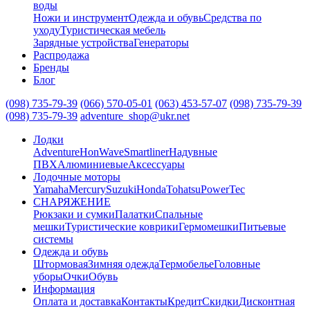
воды
Ножи и инструмент
Одежда и обувь
Средства по
уходу
Туристическая мебель
Зарядные устройства
Генераторы
Распродажа
Бренды
Блог
(098) 735-79-39
(066) 570-05-01
(063) 453-57-07
(098) 735-79-39
(098) 735-79-39
adventure_shop@ukr.net
Лодки
Adventure
HonWave
Smartliner
Надувные
ПВХ
Алюминиевые
Аксессуары
Лодочные моторы
Yamaha
Mercury
Suzuki
Honda
Tohatsu
PowerTec
СНАРЯЖЕНИЕ
Рюкзаки и сумки
Палатки
Спальные
мешки
Туристические коврики
Гермомешки
Питьевые
системы
Одежда и обувь
Штормовая
Зимняя одежда
Термобелье
Головные
уборы
Очки
Обувь
Информация
Оплата и доставка
Контакты
Кредит
Скидки
Дисконтная