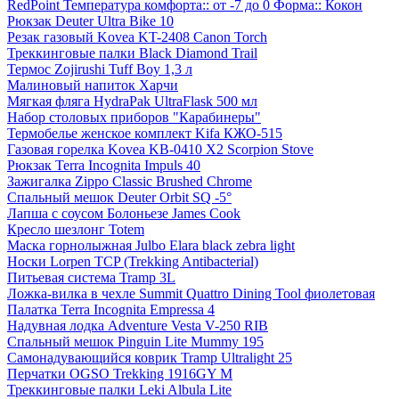
RedPoint Температура комфорта:: от -7 до 0 Форма:: Кокон
Рюкзак Deuter Ultra Bike 10
Резак газовый Kovea KT-2408 Canon Torch
Треккинговые палки Black Diamond Trail
Термос Zojirushi Tuff Boy 1,3 л
Малиновый напиток Харчи
Мягкая фляга HydraPak UltraFlask 500 мл
Набор столовых приборов "Карабинеры"
Термобелье женское комплект Kifa КЖО-515
Газовая горелка Kovea KB-0410 X2 Scorpion Stove
Рюкзак Terra Incognita Impuls 40
Зажигалка Zippo Classic Brushed Chrome
Спальный мешок Deuter Orbit SQ -5°
Лапша с соусом Болоньезе James Cook
Кресло шезлонг Totem
Маска горнолыжная Julbo Elara black zebra light
Носки Lorpen TCP (Trekking Antibacterial)
Питьевая система Tramp 3L
Ложка-вилка в чехле Summit Quattro Dining Tool фиолетовая
Палатка Terra Incognita Empressa 4
Надувная лодка Adventure Vesta V-250 RIB
Спальный мешок Pinguin Lite Mummy 195
Самонадувающийся коврик Tramp Ultralight 25
Перчатки OGSO Trekking 1916GY M
Треккинговые палки Leki Albula Lite