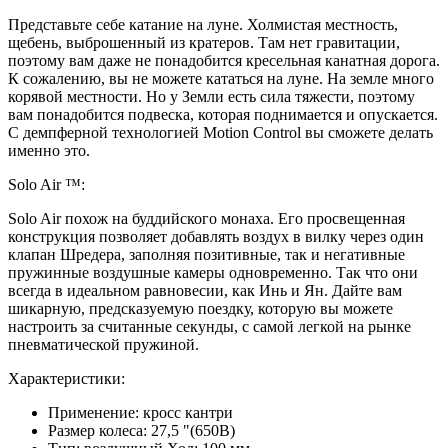
Представьте себе катание на луне. Холмистая местность,
щебень, выброшенный из кратеров. Там нет гравитации,
поэтому вам даже не понадобится кресельная канатная дорога.
К сожалению, вы не можете кататься на луне. На земле много
корявой местности. Но у Земли есть сила тяжести, поэтому
вам понадобится подвеска, которая поднимается и опускается.
С демпферной технологией Motion Control вы сможете делать
именно это.
Solo Air ™:
Solo Air похож на буддийского монаха. Его просвещенная
конструкция позволяет добавлять воздух в вилку через один
клапан Шредера, заполняя позитивные, так и негативные
пружинные воздушные камеры одновременно. Так что они
всегда в идеальном равновесии, как Инь и Ян. Дайте вам
шикарную, предсказуемую поездку, которую вы можете
настроить за считанные секунды, с самой легкой на рынке
пневматической пружиной.
Характеристики:
Применение: кросс кантри
Размер колеса: 27,5 "(650B)