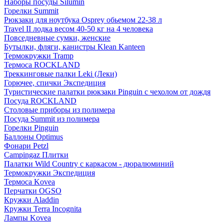
Наборы посуды Silumin
Горелки Summit
Рюкзаки для ноутбука Osprey обьемом 22-38 л
Travel II лодка весом 40-50 кг на 4 человека
Повседневные сумки, женские
Бутылки, фляги, канистры Klean Kanteen
Термокружки Tramp
Термоса ROCKLAND
Треккинговые палки Leki (Леки)
Горючее, спички Экспедиция
Туристические палатки рюкзаки Pinguin с чехолом от дождя
Посуда ROCKLAND
Столовые приборы из полимера
Посуда Summit из полимера
Горелки Pinguin
Баллоны Optimus
Фонари Petzl
Campingaz Плитки
Палатки Wild Country с каркасом - дюралюминий
Термокружки Экспедиция
Термоса Kovea
Перчатки OGSO
Кружки Aladdin
Кружки Terra Incognita
Лампы Kovea