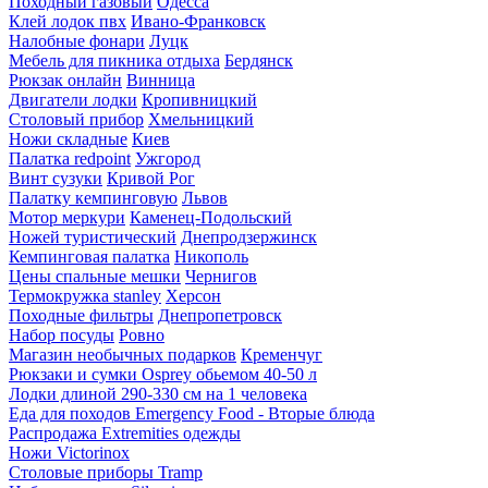
Походный газовый
Одесса
Клей лодок пвх
Ивано-Франковск
Налобные фонари
Луцк
Мебель для пикника отдыха
Бердянск
Рюкзак онлайн
Винница
Двигатели лодки
Кропивницкий
Столовый прибор
Хмельницкий
Ножи складные
Киев
Палатка redpoint
Ужгород
Винт сузуки
Кривой Рог
Палатку кемпинговую
Львов
Мотор меркури
Каменец-Подольский
Ножей туристический
Днепродзержинск
Кемпинговая палатка
Никополь
Цены спальные мешки
Чернигов
Термокружка stanley
Херсон
Походные фильтры
Днепропетровск
Набор посуды
Ровно
Магазин необычных подарков
Кременчуг
Рюкзаки и сумки Osprey обьемом 40-50 л
Лодки длиной 290-330 см на 1 человека
Еда для походов Emergency Food - Вторые блюда
Распродажа Extremities одежды
Ножи Victorinox
Столовые приборы Tramp