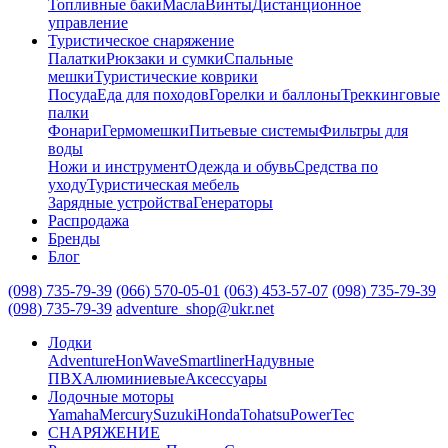
Топливные баки
Масла
Винты
Дистанционное
управление
Туристическое снаряжение
Палатки
Рюкзаки и сумки
Спальные
мешки
Туристические коврики
Посуда
Еда для походов
Горелки и баллоны
Треккинговые
палки
Фонари
Гермомешки
Питьевые системы
Фильтры для
воды
Ножи и инструмент
Одежда и обувь
Средства по
уходу
Туристическая мебель
Зарядные устройства
Генераторы
Распродажа
Бренды
Блог
(098) 735-79-39
(066) 570-05-01
(063) 453-57-07
(098) 735-79-39
(098) 735-79-39
adventure_shop@ukr.net
Лодки
Adventure
HonWave
Smartliner
Надувные
ПВХ
Алюминиевые
Аксессуары
Лодочные моторы
Yamaha
Mercury
Suzuki
Honda
Tohatsu
PowerTec
СНАРЯЖЕНИЕ