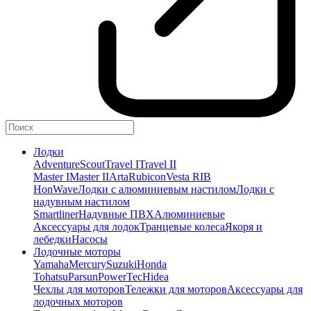
Лодки
Adventure
Scout
Travel I
Travel II
Master I
Master II
Arta
Rubicon
Vesta RIB
HonWave
Лодки с алюминиевым настилом
Лодки с
надувным настилом
Smartliner
Надувные ПВХ
Алюминиевые
Аксессуары для лодок
Транцевые колеса
Якоря и
лебедки
Насосы
Лодочные моторы
Yamaha
Mercury
Suzuki
Honda
Tohatsu
Parsun
PowerTec
Hidea
Чехлы для моторов
Тележки для моторов
Аксессуары для
лодочных моторов