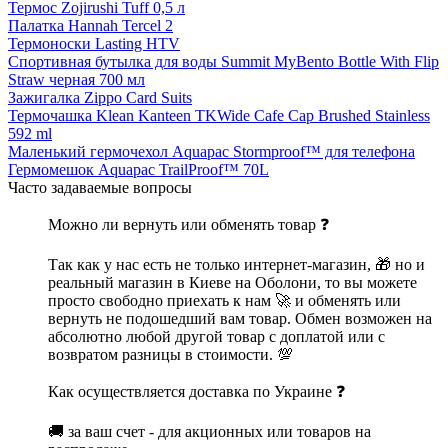
Термос Zojirushi Tuff 0,5 л
Палатка Hannah Tercel 2
Термоноски Lasting HTV
Спортивная бутылка для воды Summit MyBento Bottle With Flip
Straw черная 700 мл
Зажигалка Zippo Card Suits
Термочашка Klean Kanteen TKWide Cafe Cap Brushed Stainless
592 ml
Маленький гермочехол Aquapac Stormproof™ для телефона
Гермомешок Aquapac TrailProof™ 70L
Часто задаваемые вопросы
Можно ли вернуть или обменять товар ❓
Так как у нас есть не только интернет-магазин, 🎁 но и
реальный магазин в Киеве на Оболони, то вы можете
просто свободно приехать к нам 🚀 и обменять или
вернуть не подошедший вам товар. Обмен возможен на
абсолютно любой другой товар с доплатой или с
возвратом разницы в стоимости. 💯
Как осуществляется доставка по Украине ❓
🚚 за ваш счет - для акционных или товаров на