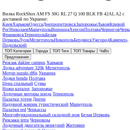
Вилка RockShox AM FS 30G RL 27 Q 100 BLK FB 42AL A2 с
доставкой по Украине:
Киев
Харьков
Одесса
Днепропетровск
Запорожье
Львов
Кривой
Рог
Николаев
Мариуполь
Винница
Херсон
Полтава
Чернигов
Черк
Франковск
Тернополь
Белая
Церковь
Луцк
Мелитополь
Никополь
Бердянск
Ужгород
Каменец-
Подольский
ТОП Категории
Города
ТОП Теги
ТОП Товары
ЧаВо
Предложения
Рюкзак dakine campus
Харьков
Лодка adventure 320k
Мелитополь
Мотор suzuki df6s
Украина
Лодки honda
Полтава
Цена спальный
Сумы
Ножи каталог
Запорожье
Лодочные моторы хонда
Тернополь
Палатки тотем
Днепр
Надувной коврик туристический
Мариуполь
Палатки red
Черкассы
Многофункциональный складной нож
Белая Церковь
Рюкзаки terra
Черновцы
Лодочный двигатель меркурий
Житомир