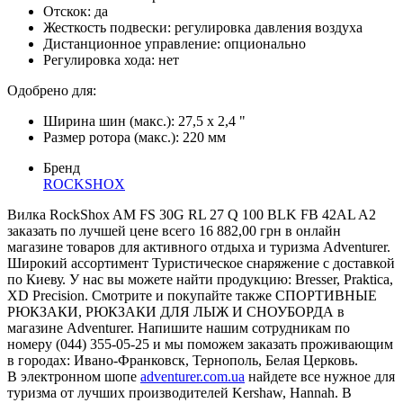
Отскок: да
Жесткость подвески: регулировка давления воздуха
Дистанционное управление: опционально
Регулировка хода: нет
Одобрено для:
Ширина шин (макс.): 27,5 х 2,4 "
Размер ротора (макс.): 220 мм
Бренд
ROCKSHOX
Вилка RockShox AM FS 30G RL 27 Q 100 BLK FB 42AL A2
заказать по лучшей цене всего 16 882,00 грн в онлайн
магазине товаров для активного отдыха и туризма Adventurer.
Широкий ассортимент Туристическое снаряжение с доставкой
по Киеву. У нас вы можете найти продукцию: Bresser, Praktica,
XD Precision. Смотрите и покупайте также СПОРТИВНЫЕ
РЮКЗАКИ, РЮКЗАКИ ДЛЯ ЛЫЖ И СНОУБОРДА в
магазине Adventurer. Напишите нашим сотрудникам по
номеру (044) 355-05-25 и мы поможем заказать проживающим
в городах: Ивано-Франковск, Тернополь, Белая Церковь.
В электронном шопе
adventurer.com.ua
найдете все нужное для
туризма от лучших производителей Kershaw, Hannah. В