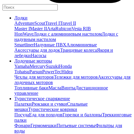
Лодки
Adventure
Scout
Travel I
Travel II
Master I
Master II
Arta
Rubicon
Vesta RIB
HonWave
Лодки с алюминиевым настилом
Лодки с
надувным настилом
Smartliner
Надувные ПВХ
Алюминиевые
Аксессуары для лодок
Транцевые колеса
Якоря и
лебедки
Насосы
Лодочные моторы
Yamaha
Mercury
Suzuki
Honda
Tohatsu
Parsun
PowerTec
Hidea
Чехлы для моторов
Тележки для моторов
Аксессуары для
лодочных моторов
Топливные баки
Масла
Винты
Дистанционное
управление
Туристическое снаряжение
Палатки
Рюкзаки и сумки
Спальные
мешки
Туристические коврики
Посуда
Еда для походов
Горелки и баллоны
Треккинговые
палки
Фонари
Гермомешки
Питьевые системы
Фильтры для
воды