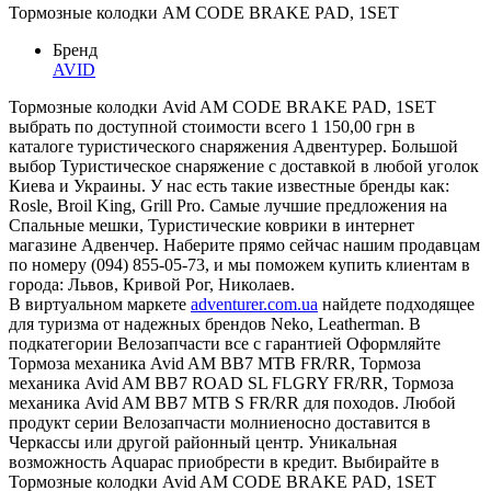
Тормозные колодки AM CODE BRAKE PAD, 1SET
Бренд
AVID
Тормозные колодки Avid AM CODE BRAKE PAD, 1SET
выбрать по доступной стоимости всего 1 150,00 грн в
каталоге туристического снаряжения Адвентурер. Большой
выбор Туристическое снаряжение с доставкой в любой уголок
Киева и Украины. У нас есть такие известные бренды как:
Rosle, Broil King, Grill Pro. Самые лучшие предложения на
Спальные мешки, Туристические коврики в интернет
магазине Адвенчер. Наберите прямо сейчас нашим продавцам
по номеру (094) 855-05-73, и мы поможем купить клиентам в
города: Львов, Кривой Рог, Николаев.
В виртуальном маркете
adventurer.com.ua
найдете подходящее
для туризма от надежных брендов Neko, Leatherman. В
подкатегории Велозапчасти все с гарантией Оформляйте
Тормоза механика Avid AM BB7 MTB FR/RR, Тормоза
механика Avid AM BB7 ROAD SL FLGRY FR/RR, Тормоза
механика Avid AM BB7 MTB S FR/RR для походов. Любой
продукт серии Велозапчасти молниеносно доставится в
Черкассы или другой районный центр. Уникальная
возможность Aquapac приобрести в кредит. Выбирайте в
Тормозные колодки Avid AM CODE BRAKE PAD, 1SET