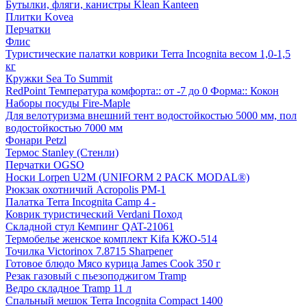
Бутылки, фляги, канистры Klean Kanteen
Плитки Kovea
Перчатки
Флис
Туристические палатки коврики Terra Incognita весом 1,0-1,5
кг
Кружки Sea To Summit
RedPoint Температура комфорта:: от -7 до 0 Форма:: Кокон
Наборы посуды Fire-Maple
Для велотуризма внешний тент водостойкостью 5000 мм, пол
водостойкостью 7000 мм
Фонари Petzl
Термос Stanley (Стенли)
Перчатки OGSO
Носки Lorpen U2M (UNIFORM 2 PACK MODAL®)
Рюкзак охотничий Acropolis РМ-1
Палатка Terra Incognita Camp 4 -
Коврик туристический Verdani Поход
Складной стул Кемпинг QAT-21061
Термобелье женское комплект Kifa КЖО-514
Точилка Victorinox 7.8715 Sharpener
Готовое блюдо Мясо курица James Cook 350 г
Резак газовый с пьезоподжигом Tramp
Ведро складное Tramp 11 л
Спальный мешок Terra Incognita Compact 1400