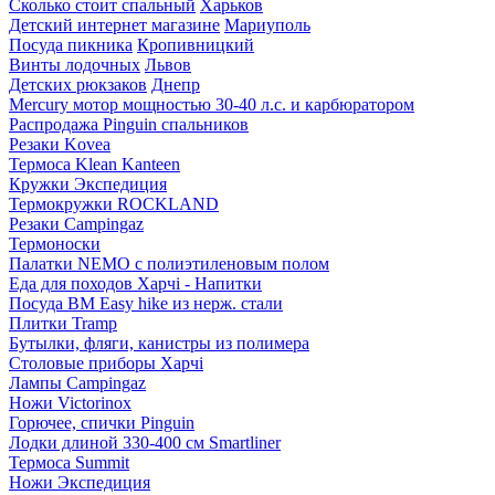
Сколько стоит спальный
Харьков
Детский интернет магазине
Мариуполь
Посуда пикника
Кропивницкий
Винты лодочных
Львов
Детских рюкзаков
Днепр
Mercury мотор мощностью 30-40 л.с. и карбюратором
Распродажа Pinguin спальников
Резаки Kovea
Термоса Klean Kanteen
Кружки Экспедиция
Термокружки ROCKLAND
Резаки Campingaz
Термоноски
Палатки NEMO с полиэтиленовым полом
Еда для походов Харчі - Напитки
Посуда BM Easy hike из нерж. стали
Плитки Tramp
Бутылки, фляги, канистры из полимера
Столовые приборы Харчі
Лампы Campingaz
Ножи Victorinox
Горючее, спички Pinguin
Лодки длиной 330-400 см Smartliner
Термоса Summit
Ножи Экспедиция