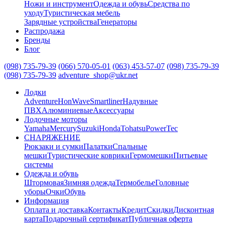
Ножи и инструмент
Одежда и обувь
Средства по
уходу
Туристическая мебель
Зарядные устройства
Генераторы
Распродажа
Бренды
Блог
(098) 735-79-39
(066) 570-05-01
(063) 453-57-07
(098) 735-79-39
(098) 735-79-39
adventure_shop@ukr.net
Лодки
Adventure
HonWave
Smartliner
Надувные
ПВХ
Алюминиевые
Аксессуары
Лодочные моторы
Yamaha
Mercury
Suzuki
Honda
Tohatsu
PowerTec
СНАРЯЖЕНИЕ
Рюкзаки и сумки
Палатки
Спальные
мешки
Туристические коврики
Гермомешки
Питьевые
системы
Одежда и обувь
Штормовая
Зимняя одежда
Термобелье
Головные
уборы
Очки
Обувь
Информация
Оплата и доставка
Контакты
Кредит
Скидки
Дисконтная
карта
Подарочный сертификат
Публичная оферта