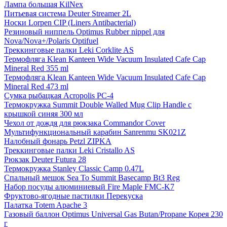
Лампа большая KilNex
Питьевая система Deuter Streamer 2L
Носки Lorpen CIP (Liners Antibacterial)
Резиновый ниппель Optimus Rubber nippel для
Nova/Nova+/Polaris Optifuel
Треккинговые палки Leki Corklite AS
Термофляга Klean Kanteen Wide Vacuum Insulated Cafe Cap
Mineral Red 355 ml
Термофляга Klean Kanteen Wide Vacuum Insulated Cafe Cap
Mineral Red 473 ml
Сумка рыбацкая Acropolis РС-4
Термокружка Summit Double Walled Mug Clip Handle с
крышкой синяя 300 мл
Чехол от дождя для рюкзака Commandor Cover
Мультифункциональный карабин Sanrenmu SK021Z
Налобный фонарь Petzl ZIPKA
Треккинговые палки Leki Cristallo AS
Рюкзак Deuter Futura 28
Термокружка Stanley Classic Camp 0.47L
Спальный мешок Sea To Summit Basecamp Bt3 Reg
Набор посуды алюминиевый Fire Maple FMC-K7
Фруктово-ягодные пастилки Перекуска
Палатка Totem Apache 3
Газовый баллон Optimus Universal Gas Butan/Propane Корея 230
г