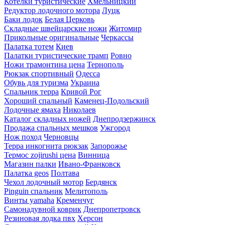
Котелки туристические
Хмельницкий
Редуктор лодочного мотора
Луцк
Баки лодок
Белая Церковь
Складные швейцарские ножи
Житомир
Прикольные оригинальные
Черкассы
Палатка тотем
Киев
Палатки туристические трамп
Ровно
Ножи трамонтина цена
Тернополь
Рюкзак спортивный
Одесса
Обувь для туризма
Украина
Спальник терра
Кривой Рог
Хороший спальный
Каменец-Подольский
Лодочные ямаха
Николаев
Каталог складных ножей
Днепродзержинск
Продажа спальных мешков
Ужгород
Нож поход
Черновцы
Терра инкогнита рюкзак
Запорожье
Термос zojirushi цена
Винница
Магазин палки
Ивано-Франковск
Палатка geos
Полтава
Чехол лодочный мотор
Бердянск
Pinguin спальник
Мелитополь
Винты yamaha
Кременчуг
Самонадувной коврик
Днепропетровск
Резиновая лодка пвх
Херсон