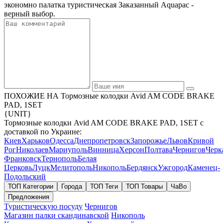
экономно палатка туристическая Заказанный Aquapac -
верный выбор.
ПОХОЖИЕ НА Тормозные колодки Avid AM CODE BRAKE
PAD, 1SET
{UNIT}
Тормозные колодки Avid AM CODE BRAKE PAD, 1SET с
доставкой по Украине:
Киев
Харьков
Одесса
Днепропетровск
Запорожье
Львов
Кривой
Рог
Николаев
Мариуполь
Винница
Херсон
Полтава
Чернигов
Черк
Франковск
Тернополь
Белая
Церковь
Луцк
Мелитополь
Никополь
Бердянск
Ужгород
Каменец-
Подольский
ТОП Категории
Города
ТОП Теги
ТОП Товары
ЧаВо
Предложения
Туристическую посуду
Чернигов
Магазин палки скандинавской
Никополь