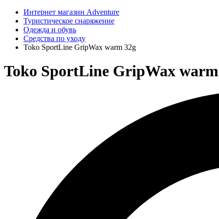
Интернет магазин Adventure
Туристическое снаряжение
Одежда и обувь
Средства по уходу
Toko SportLine GripWax warm 32g
Toko SportLine GripWax warm 